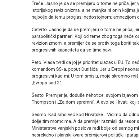
Treće. Jasno je da se premijeru o tome ne priča, jer v
istorijskog revizionizma, a ne manjka ni onih kojima j
najbolje da temu proglasi nedostojnom: amnezijom d
Četvrto. Jasno je da se premijeru o tome ne priča, je
parapolitički partneri. Koji od teme zbog toga neće od
revizionizmom, a premijer će se protiv toga boriti tak
progresivnih kapaciteta da se time bavi.
Peto. Vlada tvrdi da joj je prioritet ulazak u EU. To n
komandom SS-a, poput Đurišića. Jer u Evropi neonaciz
progresivni kao mi. U tom smislu, moje skromno mišlj
„Evropa sad 3“.
Šesto. Premijer je, doduše nehotice, svojom izjavom o
Thompson i „Za dom spremni“. A evo se Hrvati, koji 
Sedmo. Kad smo već kod Hrvatske… Vidimo da odnose 
dolje tim momcima. A da premijer razmisli da resor s
Ministarstva vanjskih poslova radi bolje od samog min
neprekidno i planski kvare premijerovi politički i par