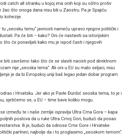
odi catch all stranku u kojoj ima onih koji su oštro protiv
e žao što onoga dana nisu bili u Zaostru. Pa je Spajiću
o kohezije.
r tu „seosku temu“ javnosti nameću upravo njegovi politički i
ustati. Pa će biti – kako? Oni će nastaviti sa istorijskim
o što će ponavljati kako mu je ispod časti i njegovih
eće biti završeno tako što će se slaviti nacisti pod direktnom
am nije „seoska tema“. Ali oni u EU su malo seljaci, nisu
enje je da bi Evropskoj uniji baš legao jedan dobar program
drao i Hrvatsku. Jer ako je Pavle Đurišić seoska tema, to je i
su, sjetićemo se, u EU – time bave koliko mogu.
između te i naše zemlje ispravlja Ultra Crna Gora – kapa
poljnih poslova da u ruke Ultra Crnoj Gori, budući da posao
istarstva. Ili je, budući da odnose Crne Gore i Hrvatske
apolitički partneri, najbolje da i to proglasimo „seoskom temom“.