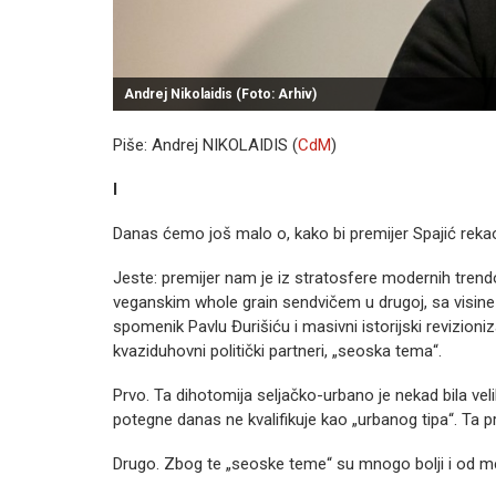
Andrej Nikolaidis (Foto: Arhiv)
Piše: Andrej NIKOLAIDIS (
CdM
)
I
Danas ćemo još malo o, kako bi premijer Spajić rek
Jeste: premijer nam je iz stratosfere modernih trendo
veganskim whole grain sendvičem u drugoj, sa visine
spomenik Pavlu Đurišiću i masivni istorijski revizioniz
kvaziduhovni politički partneri, „seoska tema“.
Prvo. Ta dihotomija seljačko-urbano je nekad bila vel
potegne danas ne kvalifikuje kao „urbanog tipa“. Ta pri
Drugo. Zbog te „seoske teme“ su mnogo bolji i od mene