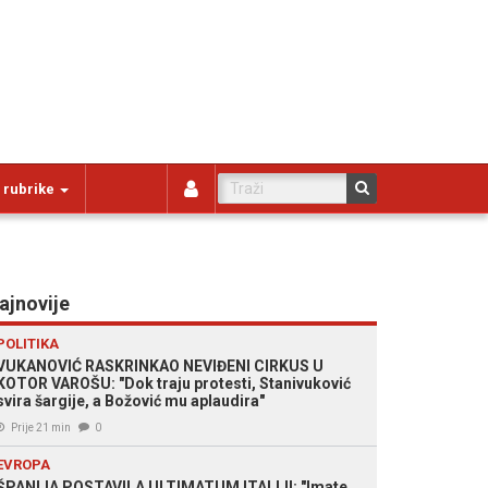
 rubrike
ajnovije
POLITIKA
VUKANOVIĆ RASKRINKAO NEVIĐENI CIRKUS U
KOTOR VAROŠU: "Dok traju protesti, Stanivuković
svira šargije, a Božović mu aplaudira"
Prije 21 min
0
EVROPA
ŠPANIJA POSTAVILA ULTIMATUM ITALIJI: "Imate