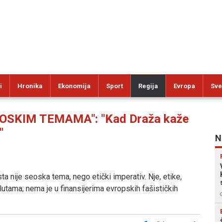
i
Hronika
Ekonomija
Sport
Regija
Evropa
Sve
OSKIM TEMAMA": "Kad Draža kaže
"
N
sta nije seoska tema, nego etički imperativ. Nje, etike,
tama; nema je u finansijerima evropskih fašističkih