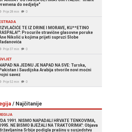
vremena do nedjelje"
Prije 28 min
0
ESTRADA
"IZVLAČIĆE TE IZ DRINE I MORAVE, KU**ETINO
RASPALA!": Procurile stravične glasovne poruke
Ane Nikolić u kojima prijeti supruzi Slobe
Radanovića
Prije 37 min
0
SVIJET
NAPAD NA JEDNU JE NAPAD NA SVE: Turska,
Pakistan i Saudijska Arabija stvorile novi moćni
vojni savez
Prije 52 min
0
egija
/ Najčitanije
REGIJA
"DA 1991. NISMO NAPADALI HRVATE TENKOVIMA,
1995. NE BISMO BJEŽALI NA TRAKTORIMA": Objava
državljanina Srbije podigla prašinu u susjedstvu