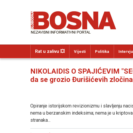
Rat u zalivu 💥
Vijesti
Politika
Intervju
NIKOLAIDIS O SPAJIĆEVIM "SE
da se grozio Đurišićevih zločina
Opiranje istorijskom revizionizmu i slavljenju naci
nema u berzanskim indeksima; nema je u kriptovalu
stranaka...