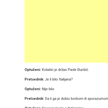
Optuženi:
Kolašin je držao Pavle Đurišić.
Pretsednik:
Je li bilo Italijana?
Optuženi:
Nije bilo.
Pretsednik:
Da li ga je dobio borbom ili sporazumo