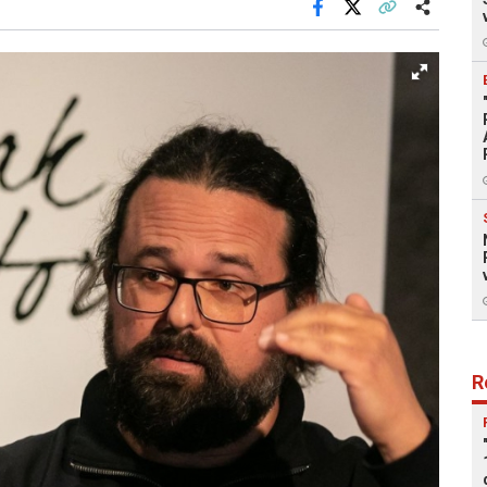
Facebook
X
Kopiraj link
Više
R