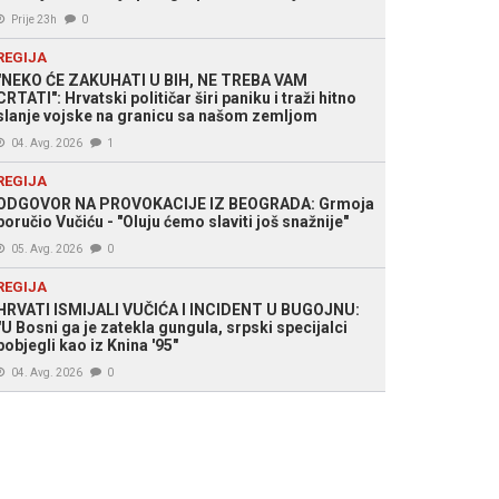
Prije 23h
0
REGIJA
"NEKO ĆE ZAKUHATI U BIH, NE TREBA VAM
CRTATI": Hrvatski političar širi paniku i traži hitno
slanje vojske na granicu sa našom zemljom
04. Avg. 2026
1
REGIJA
ODGOVOR NA PROVOKACIJE IZ BEOGRADA: Grmoja
poručio Vučiću - "Oluju ćemo slaviti još snažnije"
05. Avg. 2026
0
REGIJA
HRVATI ISMIJALI VUČIĆA I INCIDENT U BUGOJNU:
"U Bosni ga je zatekla gungula, srpski specijalci
pobjegli kao iz Knina '95"
04. Avg. 2026
0