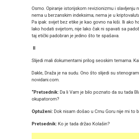
Osmo. Opiranje istorijskom revizionizmu i slavljenju n
nema u berzanskim indeksima; nema je u kriptovaluta
Pa ipak: svijet bez etike je kao govno na kiši. Ili ako
lako hodati svijetom, nije lako čak ni spavati sa padob
taj etički padobran je jedino što te spašava.
II
Slijedi mali dokumentarni prilog seoskim temama. Ka
Dakle, Draža je na sudu. Ono što slijedi su stenogr
novidani.com.
“Pretsednik:
Da li Vam je bilo poznato da su tada Bla
okupatorom?
Optuženi:
Dok nisam došao u Crnu Goru nije mi to b
Pretsednik:
Ko je tada držao Kolašin?