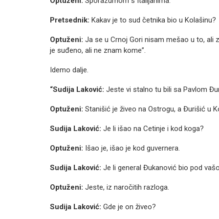
Optuženi:
Sporazumom s Italijanima.
Pretsednik:
Kakav je to sud četnika bio u Kolašinu?
Optuženi:
Ja se u Crnoj Gori nisam mešao u to, ali 
je suđeno, ali ne znam kome”.
Idemo dalje.
“Sudija Laković:
Jeste vi stalno tu bili sa Pavlom Đ
Optuženi:
Stanišić je živeo na Ostrogu, a Đurišić u K
Sudija Laković:
Je li išao na Cetinje i kod koga?
Optuženi:
Išao je, išao je kod guvernera.
Sudija Laković:
Je li general Đukanović bio pod v
Optuženi:
Jeste, iz naročitih razloga.
Sudija Laković:
Gde je on živeo?