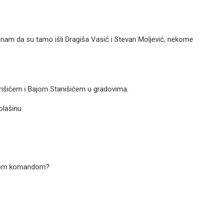
znam da su tamo išli Dragiša Vasić i Stevan Moljević, nekome
urišićem i Bajom Stanišićem u gradovima.
olašinu.
ašom komandom?