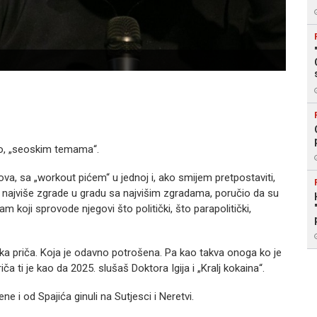
ao, „seoskim temama“.
va, sa „workout pićem“ u jednoj i, ako smijem pretpostaviti,
 najviše zgrade u gradu sa najvišim zgradama, poručio da su
am koji sprovode njegovi što politički, što parapolitički,
ika priča. Koja je odavno potrošena. Pa kao takva onoga ko je
ča ti je kao da 2025. slušaš Doktora Igija i „Kralj kokaina“.
 i od Spajića ginuli na Sutjesci i Neretvi.