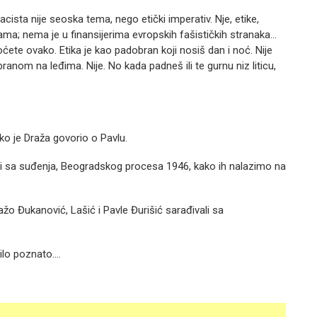
acista nije seoska tema, nego etički imperativ. Nje, etike,
ma; nema je u finansijerima evropskih fašističkih stranaka…
 hoćete ovako. Etika je kao padobran koji nosiš dan i noć. Nije
ranom na leđima. Nije. No kada padneš ili te gurnu niz liticu,
ko je Draža govorio o Pavlu.
ami sa suđenja, Beogradskog procesa 1946, kako ih nalazimo na
žo Đukanović, Lašić i Pavle Đurišić sarađivali sa
ilo poznato….