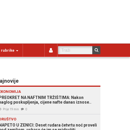
 rubrike
ajnovije
EKONOMIJA
PREOKRET NA NAFTNIM TRŽIŠTIMA: Nakon
naglog poskupljenja, cijene nafte danas iznose..
Prije 19 min
0
DRUŠTVO
NAPETO U ZENICI: Deset rudara četvrtu noć proveli
pod zemljom, uskoro će im se pridružiti...