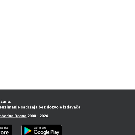
ržana.
euzimanje sadržaja bez dozvole izdavača.
obodna Bosna
2000 - 2026.