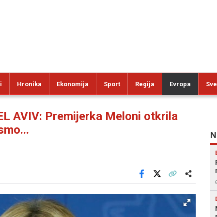
i
Hronika
Ekonomija
Sport
Regija
Evropa
Sve
 AVIV: Premijerka Meloni otkrila
smo...
N
Facebook
X
Kopiraj link
Više