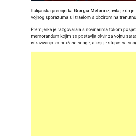
Italijanska premijerka
Giorgia Meloni
izjavila je da j
vojnog sporazuma s Izraelom s obzirom na trenutnu s
Premijerka je razgovarala s novinarima tokom posjete 
memorandum kojim se postavlja okvir za vojnu saradn
istraživanja za oružane snage, a koji je stupio na sna