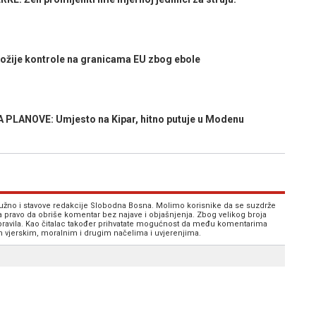
žije kontrole na granicama EU zbog ebole
LANOVE: Umjesto na Kipar, hitno putuje u Modenu
 nužno i stavove redakcije Slobodna Bosna. Molimo korisnike da se suzdrže
va pravo da obriše komentar bez najave i objašnjenja. Zbog velikog broja
 pravila. Kao čitalac također prihvatate mogućnost da među komentarima
im vjerskim, moralnim i drugim načelima i uvjerenjima.