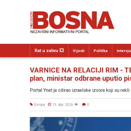
Rat u zalivu 💥
Vijesti
Politika
Intervju
VARNICE NA RELACIJI RIM - TEL
plan, ministar odbrane uputio pi
Portal Ynet je citirao izraelske izvore koji su rekli:
Evropa
15. Apr. 2026
0