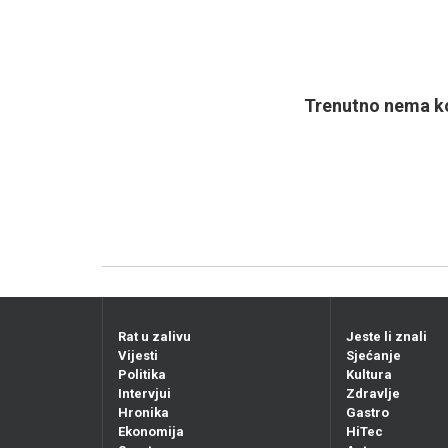
Trenutno nema ko
Rat u zalivu
Jeste li znali
Vijesti
Sjećanje
Politika
Kultura
Intervjui
Zdravlje
Hronika
Gastro
Ekonomija
HiTec