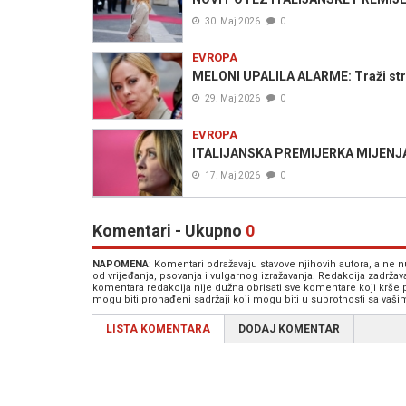
30. Maj 2026
0
EVROPA
MELONI UPALILA ALARME: Traži stro
29. Maj 2026
0
EVROPA
ITALIJANSKA PREMIJERKA MIJENJA P
17. Maj 2026
0
Komentari - Ukupno
0
NAPOMENA
: Komentari odražavaju stavove njihovih autora, a ne
od vrijeđanja, psovanja i vulgarnog izražavanja. Redakcija zadrža
komentara redakcija nije dužna obrisati sve komentare koji krše
mogu biti pronađeni sadržaji koji mogu biti u suprotnosti sa vaš
LISTA KOMENTARA
DODAJ KOMENTAR