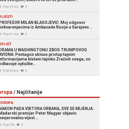
Prije 29 min
0
VIJESTI
PROFESOR MILAN BLAGOJEVIĆ: Moj odgovor
pokvarenjacima iz Ambasade Rusije u Sarajevu...
Prije 41 min
0
SVIJET
DRAMA U WASHINGTONU ZBOG TRUMPOVOG
AVIONA: Pentagon ukinuo pristup tajnim
informacijama bivšem tajniku Zračnih snaga, on
odbacuje optužbe...
Prije 56 min
0
vropa
/ Najčitanije
EVROPA
NAKON PADA VIKTORA ORBANA, SVE SE MIJENJA:
Mađarski premijer Peter Magyar objavio
nevjerovatnu vijest...
Prije 23h
0