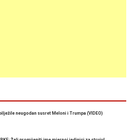
lježile neugodan susret Meloni i Trumpa (VIDEO)
 Želi promijeniti ime mjernoj jedinici za struju!