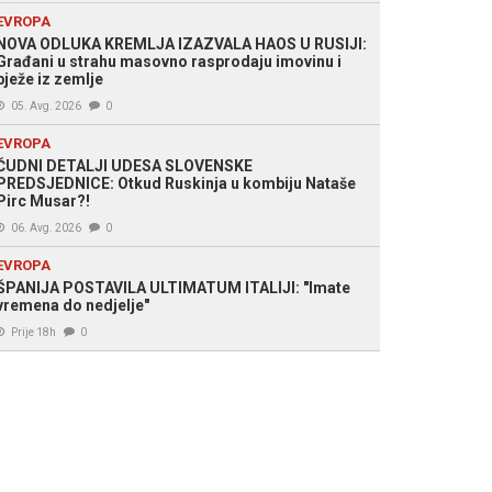
EVROPA
NOVA ODLUKA KREMLJA IZAZVALA HAOS U RUSIJI:
Građani u strahu masovno rasprodaju imovinu i
bježe iz zemlje
05. Avg. 2026
0
EVROPA
ČUDNI DETALJI UDESA SLOVENSKE
PREDSJEDNICE: Otkud Ruskinja u kombiju Nataše
Pirc Musar?!
06. Avg. 2026
0
EVROPA
ŠPANIJA POSTAVILA ULTIMATUM ITALIJI: "Imate
vremena do nedjelje"
Prije 18h
0