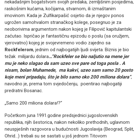
nekadašnjim bogatstvom svojih predaka, zemljišnim posjedima,
raskošnim kućama, kočijama, stvarnom, ili izmaštanim
imovinom. Kada je Zulfikarpašić osjetio da je njegov ponos
ugrožen samohvalom stranačkog kolege, posegnuo je za
neoborivima argumentom nakon kojeg je Filipović kapitulantski
zaćutao. Ispričao je fantastičnu epizodu o poslu (sa oružjem,
vjerovatno) kojeg je svojevremeno vodio zajedno sa
Rockfelerom
, jednim od najbogatijih ljudi svijeta. Biznis je bio
težak milijardu dolara
…“Rockfeler se bio naljuti
o
na mene jer
mu je neko slagao da sam uzeo sve pare od toga posla . A
nisam, bolan Muhamede, ma kakvi, uzeo sam samo 20 posto
koje meni pripadaju,
što je bilo samo oko 200 miliona dolara“
,
navodno je, prema tom svjedočenju, poentirao najbogatiji
predratni Bosanac.
„Samo 200 miliona dolara!?“
Početkom juna 1991.godine predsjednici jugoslovenskih
republika, njih šestorica, nakon nekoliko prethodnih, uglavnom
neuspješnih razgovora u budućnosti Jugoslavija (Beograd, Split,
Ohrid…) trebali su se sastati u još jednom Titovom