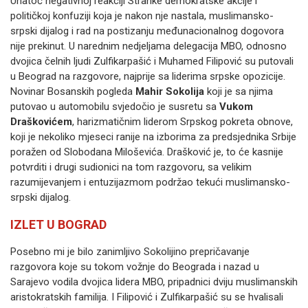
Unatoč negativnoj reakciji Stranke demokratske akcije i
političkoj konfuziji koja je nakon nje nastala, muslimansko-
srpski dijalog i rad na postizanju međunacionalnog dogovora
nije prekinut. U narednim nedjeljama delegacija MBO, odnosno
dvojica čelnih ljudi Zulfikarpašić i Muhamed Filipović su putovali
u Beograd na razgovore, najprije sa liderima srpske opozicije.
Novinar Bosanskih pogleda
Mahir Sokolija
koji je sa njima
putovao u automobilu svjedočio je susretu sa
Vukom
Draškovićem
, harizmatičnim liderom Srpskog pokreta obnove,
koji je nekoliko mjeseci ranije na izborima za predsjednika Srbije
poražen od Slobodana Miloševića. Drašković je, to će kasnije
potvrditi i drugi sudionici na tom razgovoru, sa velikim
razumijevanjem i entuzijazmom podržao tekući muslimansko-
srpski dijalog.
IZLET U BOGRAD
Posebno mi je bilo zanimljivo Sokolijino prepričavanje
razgovora koje su tokom vožnje do Beograda i nazad u
Sarajevo vodila dvojica lidera MBO, pripadnici dviju muslimanskih
aristokratskih familija. I Filipović i Zulfikarpašić su se hvalisali