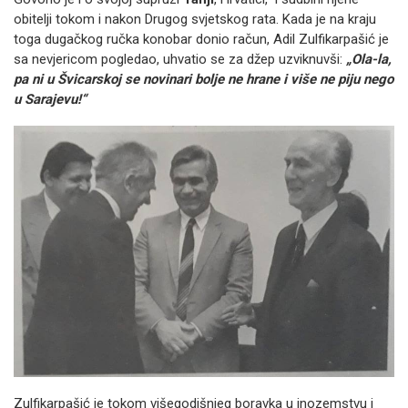
obitelji tokom i nakon Drugog svjetskog rata. Kada je na kraju
toga dugačkog ručka konobar donio račun, Adil Zulfikarpašić je
sa nevjericom pogledao, uhvatio se za džep uzviknuvši:
„Ola-la,
pa ni u Švicarskoj se novinari bolje ne hrane i više ne piju nego
u Sarajevu!“
Zulfikarpašić je tokom višegodišnjeg boravka u inozemstvu i