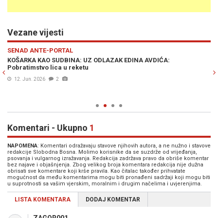
Vezane vijesti
Previous
N
SENAD ANTE-PORTAL
S
KOŠARKA KAO SUDBINA: UZ ODLAZAK EDINA AVDIĆA:
UZ
Pobratimstvo lica u reketu
po
Bi
12. Jun. 2026
2
po
Komentari - Ukupno
1
NAPOMENA
: Komentari odražavaju stavove njihovih autora, a ne nužno i stavove
redakcije Slobodna Bosna. Molimo korisnike da se suzdrže od vrijeđanja,
psovanja i vulgarnog izražavanja. Redakcija zadržava pravo da obriše komentar
bez najave i objašnjenja. Zbog velikog broja komentara redakcija nije dužna
obrisati sve komentare koji krše pravila. Kao čitalac također prihvatate
mogućnost da među komentarima mogu biti pronađeni sadržaji koji mogu biti
u suprotnosti sa vašim vjerskim, moralnim i drugim načelima i uvjerenjima.
LISTA KOMENTARA
DODAJ KOMENTAR