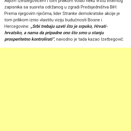
Alijom Izetbegovićem i tom prilikom vodio neku vrstu internog
zapisnika sa susreta održanog u zgradi Predsjedništva BiH.
Prema njegovim riječima, lider Stranke demokratske akcije je
tom prilikom iznio vlastitu viziju budućnosti Bosne i
Hercegovine:
„Srbi trebaju uzeti što je srpsko, Hrvati-
hrvatsko
,
a nama da pripadne ono što smo u stanju
prosperitetno kontrolirati“
, navodno je tada kazao Izetbegović.