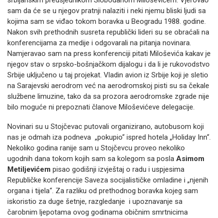
srbijanskim predsjednikom Slobodanom Miloševićem. Vjerovao
sam da će se u njegov pratnji nalaziti i neki njemu bliski ljudi sa
kojima sam se viđao tokom boravka u Beogradu 1988. godine.
Nakon svih prethodnih susreta republički lideri su se obraćali na
konferencijama za medije i odgovarali na pitanja novinara.
Namjeravao sam na press konferenciji pitati Miloševića kakav je
njegov stav o srpsko-bošnjačkom dijalogu i da li je rukovodstvo
Srbije uključeno u taj projekat. Vladin avion iz Srbije koji je sletio
na Sarajevski aerodrom već na aerodromskoj pisti su sa čekale
službene limuzine, tako da sa prozora aerodromske zgrade nije
bilo moguće ni prepoznati članove Miloševićeve delegacije.
Novinari su u Stojčevac putovali organizirano, autobusom koji
nas je odmah iza podneva „pokupio“ ispred hotela „Holiday Inn“.
Nekoliko godina ranije sam u Stojčevcu proveo nekoliko
ugodnih dana tokom kojih sam sa kolegom sa posla
Asimom
Metiljevićem
pisao godišnji izvještaj o radu i uspjesima
Republičke konferencije Saveza socijalističke omladine i „njenih
organa i tijela“. Za razliku od prethodnog boravka kojeg sam
iskoristio za duge šetnje, razgledanje i upoznavanje sa
čarobnim ljepotama ovog godinama običnim smrtnicima