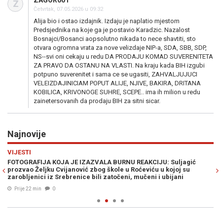
ZAGOR001
Z
Četvrtak, 07.05.2026 u 09:32
Alija bio i ostao izdajnik. Izdaju je naplatio mjestom
Predsjednika na koje ga je postavio Karadzic. Nazalost
Bosnajci/Bosanci aopsolutno nikada to nece shavtiti, sto
otvara ogromna vrata za nove velizdaje NIP-a, SDA, SBB, SDP,
NS--svi oni cekaju u redu DA PRODAJU KOMAD SUVERENITETA
ZA PRAVO DA OSTANU NA VLASTI. Na kraju kada BIH izgubi
potpuno suverenitet i sama ce se ugasiti, ZAHVALJUJUCI
VELEIZDAJINICIAM POPUT ALIJE, NJIVE, BAKIRA, DRITANA
KOBILICA, KRIVONOGE SUHRE, SCEPE.. ima ih milion u redu
zainetersovanih da prodaju BIH za sitni sicar.
Najnovije
Previous
N
VIJESTI
E
ka
FOTOGRAFIJA KOJA JE IZAZVALA BURNU REAKCIJU: Suljagić
ZE
prozvao Željku Cvijanović zbog škole u Roćeviću u kojoj su
na
zarobljenici iz Srebrenice bili zatočeni, mučeni i ubijani
Prije 22 min
0