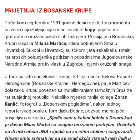
PRIJETNJA IZ BOSANSKE KRUPE
Početkom septembra 1991.godine desio se do tog momenta
najveći i najozbiljniji sigurnosni incident koji je prijetio da
preraste u oružani sukob širih razmjera. Policija je u Bosanskoj
Krupi uhapsila
Milana Martića
, lidera pobunjenih Srba u
Hrvatskoj. Sukobi u Hrvatskoj su tokom ljeta eskalirali u totalni
rat srpskih pobunjenika podržanih pripadnicima Jugoslovenske
Narodne Armije protiv vlasti u Zagrebu i njenih oružanih snaga.
U tom su ratu sudjelovali i mnogi Srbi iz rubnih dijelova Bosne i
Hercegovine (Bosanske Krajine i Hercegovine), pa je Martićev
dolazak u Krupu povezan sa mobiliziranjem tamošnjih Srba za
rat susjednoj republici. Nekoliko mjeseci ranije kolega
Zoran
Kanlić
, fotograf u „Bosanskim pogledima“, nakon jednog
reporterskog posla u tom dijelu Bosne, pozvao me na piće i
povjerljivo mi kazao:
„Sjedio sam u kafani hotela u Drvaru kad
je došao Milan Martić sa svojom oružanom pratnjom. Dočekali
su ih neki oficiri JNA i sjedili su za istim stolom i razgovarali.
Nisam smio snimati jer su se svud okolo vrzmali neki ljudi u