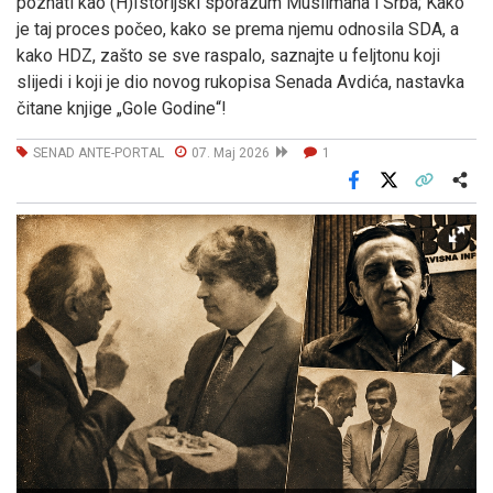
poznati kao (H)Istorijski sporazum Muslimana i Srba; Kako
je taj proces počeo, kako se prema njemu odnosila SDA, a
kako HDZ, zašto se sve raspalo, saznajte u feljtonu koji
slijedi i koji je dio novog rukopisa Senada Avdića, nastavka
čitane knjige „Gole Godine“!
SENAD ANTE-PORTAL
07. Maj 2026
1
Facebook
X
Kopiraj link
Više