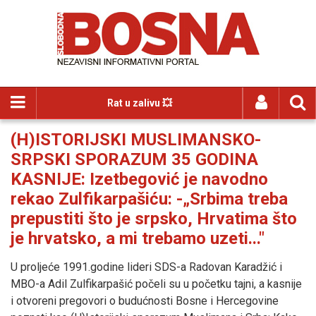
Rat u zalivu 💥
(H)ISTORIJSKI MUSLIMANSKO-
SRPSKI SPORAZUM 35 GODINA
KASNIJE: Izetbegović je navodno
rekao Zulfikarpašiću: -„Srbima treba
prepustiti što je srpsko, Hrvatima što
je hrvatsko, a mi trebamo uzeti..."
U proljeće 1991.godine lideri SDS-a Radovan Karadžić i
MBO-a Adil Zulfikarpašić počeli su u početku tajni, a kasnije
i otvoreni pregovori o budućnosti Bosne i Hercegovine