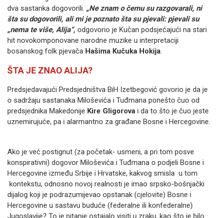
dva sastanka dogovorili.
„Ne znam o čemu su razgovarali, ni
šta su dogovorili, ali mi je poznato šta su pjevali: pjevali su
„nema te više, Alija“,
odgovorio je Kučan podsjećajući na stari
hit novokomponovane narodne muzike u interpretaciji
bosanskog folk pjevača
Hašima Kučuka Hokija
.
ŠTA JE ZNAO ALIJA?
Predsjedavajući Predsjedništva BiH Izetbegović govorio je da je
o sadržaju sastanaka Miloševića i Tuđmana ponešto čuo od
predsjednika Makedonije
Kire Gligorova
i da to što je čuo jeste
uznemirujuće, pa i alarmantno za građane Bosne i Hercegovine.
Ako je već postignut (za početak- usmeni, a pri tom posve
konspirativni) dogovor Miloševića i Tuđmana o podjeli Bosne i
Hercegovine između Srbije i Hrvatske, kakvog smisla u tom
kontekstu, odnosno novoj realnosti je imao srpsko-bošnjački
dijalog koji je podrazumijevao opstanak (cjelovite) Bosne i
Hercegovine u sastavu buduće (federalne ili konfederalne)
Jugoslavije? To je pitanje ostajalo visiti u zraku, kao što je bilo