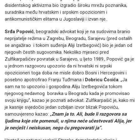
disidentskog aktivizma bio izgradio široku mrežu poznanika,
suradnika među hrvatskim i srpskim opozicionim i
antikomunističkim elitama u Jugoslaviji i izvan nje..
Srđa Popović
, beogradski advokat koji je na sudovima branio
neprijatelje režima u Zagrebu, Beogradu, Sarajevu (pred ostalih
se angažirao i tokom suđenja Aliji Izetbegović) bio je jedan od
njegovih čestih sugovornika. Nekoliko mjeseci pred
Zulfikarpašićev povratak u Sarajevo, u ljeto 1989., Popović ga je
u jednom razgovoru upozorio da ni hrvatski ni srpski
opozicioneri toga doba ne misle dobro Bosni i Hercegovini i
posebno apotrofirao Franju Tuđmana i
Dobricu Ćosića
. „Ja
sam na to upozorio i gospodina Aliju Izetbegovića tokom
njegovog nedavnog boravka u Beogradu kada je promovisao
svoju knjigu“, kazao je poznati advokat. Zulfikarpašić je, kako mi
je kasnije svjedočio jedan ozbiljan izvor blizak Popoviću,
samouvjereno kazao: „
Znam ja to. Ali, bude li razgovora sa
ljudima koje ste pomenuli, u njima neće učestvovati Alija, jer
je nevješt i neiskusan, nego ću pregovarati ja“.