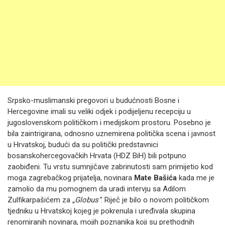
Srpsko-muslimanski pregovori u budućnosti Bosne i
Hercegovine imali su veliki odjek i podijeljenu recepciju u
jugoslovenskom političkom i medijskom prostoru. Posebno je
bila zaintrigirana, odnosno uznemirena politička scena i javnost
u Hrvatskoj, budući da su politički predstavnici
bosanskohercegovačkih Hrvata (HDZ BiH) bili potpuno
zaobiđeni. Tu vrstu sumnjičave zabrinutosti sam primijetio kod
moga zagrebačkog prijatelja, novinara
Mate Bašića
kada me je
zamolio da mu pomognem da uradi intervju sa Adilom
Zulfikarpašićem za
„Globus“
. Riječ je bilo o novom političkom
tjedniku u Hrvatskoj kojeg je pokrenula i uređivala skupina
renomiranih novinara, mojih poznanika koji su prethodnih