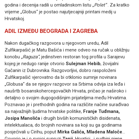
godina i decenija radili u omladinskom listu „
Polet“
. Za kratko
vrijeme „Globus“ je postao najutjecajniji printani medij u
Hrvatskoj.
ADIL IZMEĐU BEOGRADA I ZAGREBA
Nakon dugačkog razgovora u njegovom uredu, Adil
Zulfikarpašić je Matu Bašića i mene odveo na ručak u obližnju
konobu
„Raguza“
, jedinstven restoran tog profila u Sarajevu
kojeg je nedugo ranije otvorio
Sulejman Hebib
, žovijalni
Gačanin iz Dubrovnika. Razgovorljivi, dobro raspoloženi
Zulfikarpašić vjerovatno da bi otklonio sumnje novinara
„Globusa“ da se njegov razgovor sa Srbima odvija iza leđa i
naušrtb bosanskohercegovačkih Hrvata, pričao je naširoko i
detaljno o svojim dugogodišnjim prijateljima među Hrvatima.
Poznavao je i prethodnih godina na različite načine surađivao
sa najvažnijih ljudima hrvatske politike,
Franje Tuđmana,
Josipa Manolića
i drugih bivših komunističkih disidenata,
intelektualaca, do brojnih novinara sa koji su ga godinama
posjećivali u Cirihu, poput
Mirka Galića, Mladena Maloče
…
Govorio je i o svojoj supruzi
Tanji
, Hrvatici, i sudbini njene