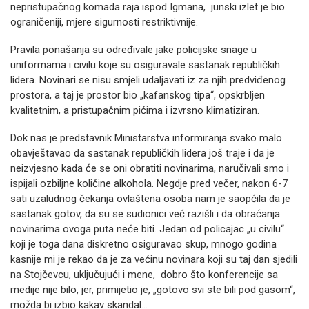
nepristupačnog komada raja ispod Igmana, junski izlet je bio
ograničeniji, mjere sigurnosti restriktivnije.
Pravila ponašanja su određivale jake policijske snage u
uniformama i civilu koje su osiguravale sastanak republičkih
lidera. Novinari se nisu smjeli udaljavati iz za njih predviđenog
prostora, a taj je prostor bio „kafanskog tipa“, opskrbljen
kvalitetnim, a pristupačnim pićima i izvrsno klimatiziran.
Dok nas je predstavnik Ministarstva informiranja svako malo
obavještavao da sastanak republičkih lidera još traje i da je
neizvjesno kada će se oni obratiti novinarima, naručivali smo i
ispijali ozbiljne količine alkohola. Negdje pred večer, nakon 6-7
sati uzaludnog čekanja ovlaštena osoba nam je saopćila da je
sastanak gotov, da su se sudionici već razišli i da obraćanja
novinarima ovoga puta neće biti. Jedan od policajac „u civilu“
koji je toga dana diskretno osiguravao skup, mnogo godina
kasnije mi je rekao da je za većinu novinara koji su taj dan sjedili
na Stojčevcu, uključujući i mene, dobro što konferencije sa
medije nije bilo, jer, primijetio je, „gotovo svi ste bili pod gasom“,
možda bi izbio kakav skandal...