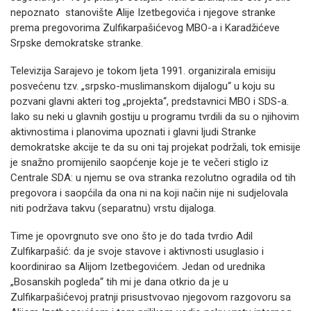
nepoznato stanovište Alije Izetbegovića i njegove stranke
prema pregovorima Zulfikarpašićevog MBO-a i Karadžićeve
Srpske demokratske stranke.
Televizija Sarajevo je tokom ljeta 1991. organizirala emisiju
posvećenu tzv. „srpsko-muslimanskom dijalogu“ u koju su
pozvani glavni akteri tog „projekta“, predstavnici MBO i SDS-a.
Iako su neki u glavnih gostiju u programu tvrdili da su o njihovim
aktivnostima i planovima upoznati i glavni ljudi Stranke
demokratske akcije te da su oni taj projekat podržali, tok emisije
je snažno promijenilo saopćenje koje je te večeri stiglo iz
Centrale SDA: u njemu se ova stranka rezolutno ogradila od tih
pregovora i saopćila da ona ni na koji način nije ni sudjelovala
niti podržava takvu (separatnu) vrstu dijaloga.
Time je opovrgnuto sve ono što je do tada tvrdio Adil
Zulfikarpašić: da je svoje stavove i aktivnosti usuglasio i
koordinirao sa Alijom Izetbegovićem. Jedan od urednika
„Bosanskih pogleda“ tih mi je dana otkrio da je u
Zulfikarpašićevoj pratnji prisustvovao njegovom razgovoru sa