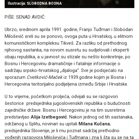
Ilustracija: SLOBODNA BOSNA
PIŠE: SENAD AVDIĆ
Ubrzo, sredinom aprila 1991. godine, Franjo Tuđman i Slobodan
Milošević sreli su se ponovo, ovoga puta u Hrvatskoj, u elitnom
komunističkom kompleksu Tikveš. Za razliku od prethodnog
njihovog sastanka, na novom susretu su sudjelovali i eksperti
obaju republika, a u javnost su stizale su nešto konkretnije, po
Bosnu i Hercegovinu dramatičnije i fatalnije informacije o
sadržaju srpsko-hrvatskog „dijaloga“. Sve je podsjećalo na
sporazum
Cvetković-Maček
iz 1939.godine kojim je Bosna i
Hercegovina teritorijalno podijeljena između Srbije i Hrvatske.
U to vrijeme, početkom proljeća, odvijali su se razgovori
šestorice predsjednika jugoslovenskih republika o budućnosti
zajedničke države. Bosnu i Hercegovinu je na tim susretima
predstavljao
Alija Izetbegović
. Nakon jednog od tih sastanaka,
održanog u Splitu, novinari su upitali
Milana Kučana
,
predsjednika Slovenije, je li mu poznat sadržaj prethodno
vođenih razgovora Miloševića i Tuđmana i zna li šta su se na ta