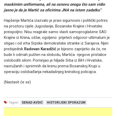
maskirnim uniformama, ali na osnovu onoga što sam vidio
jasno je da je Martić sa oficirima JNA na istom zadatku“
.
Hapšenje Martića izazvalo je pravi sigurnosni i politički potres
na prostoru cijele Jugoslavije, Bosanske Krajine i Hrvatske
preispoljno. Nisu reagirale samo vlasti samoproglašene SAO
Krajine iz Knina, oštar, ogoljeno prijeteći odgovor-ultimatum je
stigao i od vrha Srpske demokratske stranke iz Sarajeva. Njen
predsjednik
Radovan Karadžić
je bijesno zaprijetio da će, ne
bude li odmah pušten na slobodu, Martića njegove pristalice
osloboditi silom. Pominjao je hiljade Srba iz BiH i Hrvatske,
naoružanih i spremnih da krenu prema Bosanskoj Krupi u
operaciju oslobađanja nekadašnjeg kninskog policajca.
(Nastavit će se)
Tagovi:
SENAD AVDIĆ
HISTORIJSKI SPORAZUM