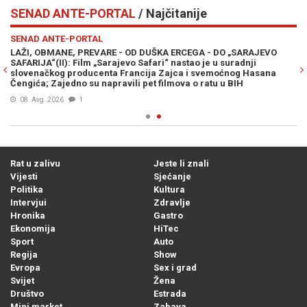
SENAD ANTE-PORTAL
/ Najčitanije
Previous
N
SENAD ANTE-PORTAL
LAŽI, OBMANE, PREVARE - OD DUŠKA ERCEGA - DO „SARAJEVO
SAFARIJA“(II): Film „Sarajevo Safari“ nastao je u suradnji
slovenačkog producenta Francija Zajca i svemoćnog Hasana
Čengića; Zajedno su napravili pet filmova o ratu u BIH
08. Avg. 2026
1
Rat u zalivu
Jeste li znali
Vijesti
Sjećanje
Politika
Kultura
Intervjui
Zdravlje
Hronika
Gastro
Ekonomija
HiTec
Sport
Auto
Regija
Show
Evropa
Sex i grad
Svijet
Žena
Društvo
Estrada
Mini market
Zabava