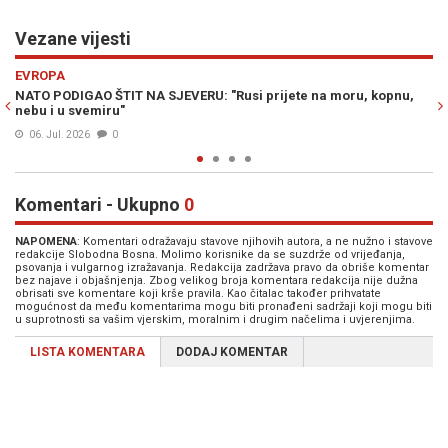
Vezane vijesti
Previous
N
EVROPA
kopnu,
IZNENADNA ODLUKA: Rusija zatvorila granične prijelaze pre
tri europske države, napetost raste...
01. Jul. 2026
0
Komentari - Ukupno
0
NAPOMENA
: Komentari odražavaju stavove njihovih autora, a ne nužno i stavove
redakcije Slobodna Bosna. Molimo korisnike da se suzdrže od vrijeđanja,
psovanja i vulgarnog izražavanja. Redakcija zadržava pravo da obriše komentar
bez najave i objašnjenja. Zbog velikog broja komentara redakcija nije dužna
obrisati sve komentare koji krše pravila. Kao čitalac također prihvatate
mogućnost da među komentarima mogu biti pronađeni sadržaji koji mogu biti
u suprotnosti sa vašim vjerskim, moralnim i drugim načelima i uvjerenjima.
LISTA KOMENTARA
DODAJ KOMENTAR