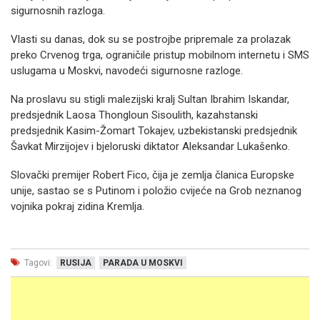
sigurnosnih razloga.
Vlasti su danas, dok su se postrojbe pripremale za prolazak
preko Crvenog trga, ograničile pristup mobilnom internetu i SMS
uslugama u Moskvi, navodeći sigurnosne razloge.
Na proslavu su stigli malezijski kralj Sultan Ibrahim Iskandar,
predsjednik Laosa Thongloun Sisoulith, kazahstanski
predsjednik Kasim-Žomart Tokajev, uzbekistanski predsjednik
Šavkat Mirzijojev i bjeloruski diktator Aleksandar Lukašenko.
Slovački premijer Robert Fico, čija je zemlja članica Europske
unije, sastao se s Putinom i položio cvijeće na Grob neznanog
vojnika pokraj zidina Kremlja.
Tagovi:
RUSIJA
PARADA U MOSKVI