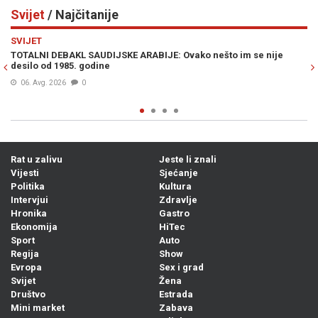
Svijet
/ Najčitanije
Previous
N
SVIJET
 nije
HILLARY CLINTON U PROGRAMU UŽIVO IZNENADILA JAVNOST
„Spremna sam lično nominirati Trumpa za Nobelovu nagrad
mir, ukoliko on...“
08. Avg. 2026
0
Rat u zalivu
Jeste li znali
Vijesti
Sjećanje
Politika
Kultura
Intervjui
Zdravlje
Hronika
Gastro
Ekonomija
HiTec
Sport
Auto
Regija
Show
Evropa
Sex i grad
Svijet
Žena
Društvo
Estrada
Mini market
Zabava