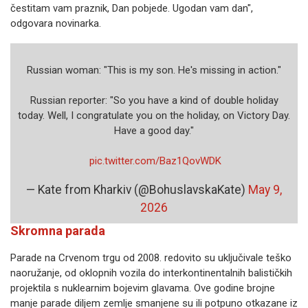
čestitam vam praznik, Dan pobjede. Ugodan vam dan",
odgovara novinarka.
Russian woman: "This is my son. He's missing in action."
Russian reporter: "So you have a kind of double holiday
today. Well, I congratulate you on the holiday, on Victory Day.
Have a good day."
‍️‍️‍️
pic.twitter.com/Baz1QovWDK
— Kate from Kharkiv (@BohuslavskaKate)
May 9,
2026
Skromna parada
Parade na Crvenom trgu od 2008. redovito su uključivale teško
naoružanje, od oklopnih vozila do interkontinentalnih balističkih
projektila s nuklearnim bojevim glavama. Ove godine brojne
manje parade diljem zemlje smanjene su ili potpuno otkazane iz