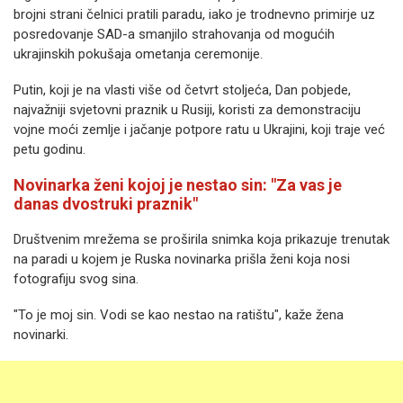
brojni strani čelnici pratili paradu, iako je trodnevno primirje uz
posredovanje SAD-a smanjilo strahovanja od mogućih
ukrajinskih pokušaja ometanja ceremonije.
Putin, koji je na vlasti više od četvrt stoljeća, Dan pobjede,
najvažniji svjetovni praznik u Rusiji, koristi za demonstraciju
vojne moći zemlje i jačanje potpore ratu u Ukrajini, koji traje već
petu godinu.
Novinarka ženi kojoj je nestao sin: "Za vas je
danas dvostruki praznik"
Društvenim mrežema se proširila snimka koja prikazuje trenutak
na paradi u kojem je Ruska novinarka prišla ženi koja nosi
fotografiju svog sina.
"To je moj sin. Vodi se kao nestao na ratištu", kaže žena
novinarki.