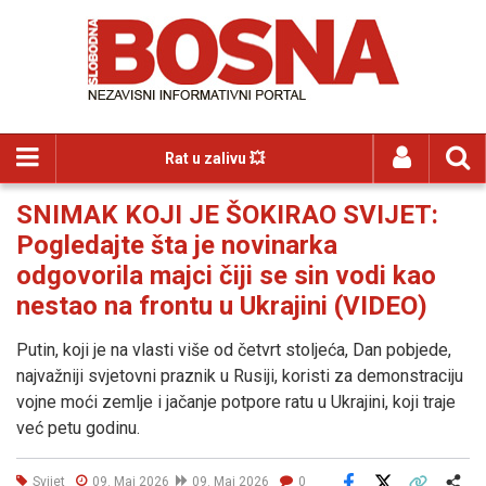
Rat u zalivu 💥
SNIMAK KOJI JE ŠOKIRAO SVIJET:
Pogledajte šta je novinarka
odgovorila majci čiji se sin vodi kao
nestao na frontu u Ukrajini (VIDEO)
Putin, koji je na vlasti više od četvrt stoljeća, Dan pobjede,
najvažniji svjetovni praznik u Rusiji, koristi za demonstraciju
vojne moći zemlje i jačanje potpore ratu u Ukrajini, koji traje
već petu godinu.
Svijet
09. Maj 2026
09. Maj 2026
0