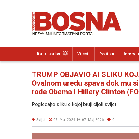
Rat u zalivu 💥
Vijesti
Politika
Intervju
TRUMP OBJAVIO AI SLIKU KOJA
Ovalnom uredu spava dok mu sin 
rade Obama i Hillary Clinton (F
Pogledajte sliku o kojoj bruji cijeli svijet
Svijet
07. Maj 2026
07. Maj 2026
0