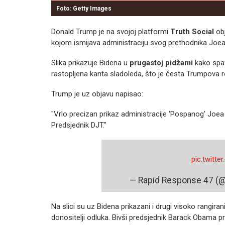
Foto: Getty Images
Donald Trump je na svojoj platformi
Truth Social
obj
kojom ismijava administraciju svog prethodnika Joea
Slika prikazuje Bidena u
prugastoj pidžami
kako spav
rastopljena kanta sladoleda, što je česta Trumpova r
Trump je uz objavu napisao:
"Vrlo precizan prikaz administracije 'Pospanog' Joea
Predsjednik DJT."
pic.twitt
— Rapid Response 47 
Na slici su uz Bidena prikazani i drugi visoko rangira
donositelji odluka. Bivši predsjednik Barack Obama pr