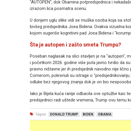
"AUTOPEN", dok Obamina potpredsjednica i nekadašnj
izrazom lica posmatra scenu.
U donjem uglu slike vidi se muška osoba koja sa stola
bivšeg predsjednika Joea Bidena. Ovakva vizuelna 
kojom sugeriše kognitivni pad Joea Bidena i "korump
Šta je autopen i zašto smeta Trumpu?
Poseban naglasak na slici stavljen je na "autopen", 
i početkom 2026. godine više puta javno tvrdio da s
pravno ništavne jer ih predsjednik navodno nije lič
Comerom, pokrenuli su istrage o "predsjednikovanju 
odluke bez njegovog znanja dok je on bio nesposoba
Iako je Bijela kuća ranije odbacila ove optužbe kao teo
predsjednici radi uštede vremena, Trump ovu temu kor
Tagovi:
DONALD TRUMP
BIDEN
OBAMA