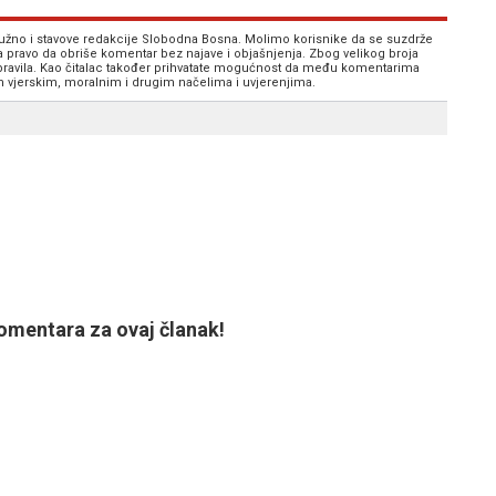
 nužno i stavove redakcije Slobodna Bosna. Molimo korisnike da se suzdrže
va pravo da obriše komentar bez najave i objašnjenja. Zbog velikog broja
 pravila. Kao čitalac također prihvatate mogućnost da među komentarima
im vjerskim, moralnim i drugim načelima i uvjerenjima.
mentara za ovaj članak!