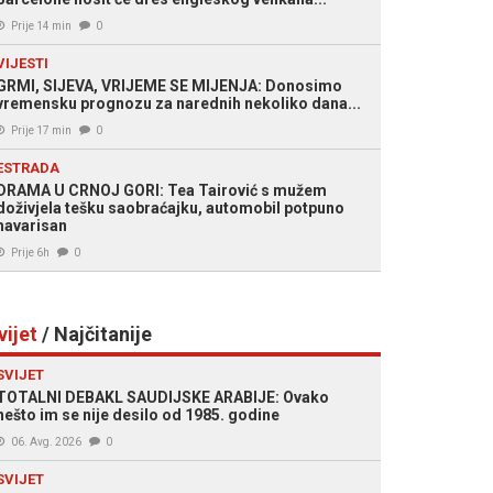
Prije 14 min
0
VIJESTI
GRMI, SIJEVA, VRIJEME SE MIJENJA: Donosimo
vremensku prognozu za narednih nekoliko dana...
Prije 17 min
0
ESTRADA
DRAMA U CRNOJ GORI: Tea Tairović s mužem
doživjela tešku saobraćajku, automobil potpuno
havarisan
Prije 6h
0
vijet
/ Najčitanije
SVIJET
TOTALNI DEBAKL SAUDIJSKE ARABIJE: Ovako
nešto im se nije desilo od 1985. godine
06. Avg. 2026
0
SVIJET