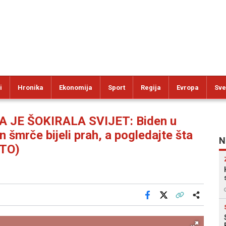
i
Hronika
Ekonomija
Sport
Regija
Evropa
Sve
 JE ŠOKIRALA SVIJET: Biden u
šmrče bijeli prah, a pogledajte šta
N
OTO)
Facebook
X
Kopiraj link
Više