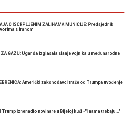
JA O ISCRPLJENIM ZALIHAMA MUNICIJE: Predsjednik
govorima s Iranom
 GAZU: Uganda izglasala slanje vojnika u međunarodne
ENICA: Američki zakonodavci traže od Trumpa uvođenje
ump iznenadio novinare u Bijeloj kući -"I nama trebaju..."