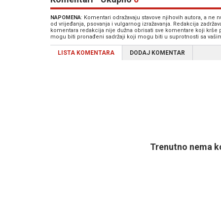
NAPOMENA
: Komentari odražavaju stavove njihovih autora, a ne
od vrijeđanja, psovanja i vulgarnog izražavanja. Redakcija zadrža
komentara redakcija nije dužna obrisati sve komentare koji krše
mogu biti pronađeni sadržaji koji mogu biti u suprotnosti sa vaš
LISTA KOMENTARA
DODAJ KOMENTAR
Trenutno nema ko