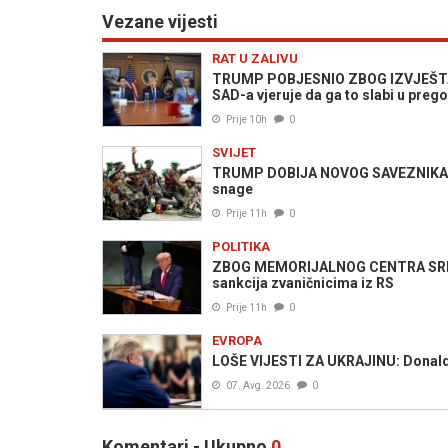
Vezane vijesti
RAT U ZALIVU
TRUMP POBJESNIO ZBOG IZVJEŠTA
SAD-a vjeruje da ga to slabi u pre
Prije 10h
0
SVIJET
TRUMP DOBIJA NOVOG SAVEZNIKA ZA
snage
Prije 11h
0
POLITIKA
ZBOG MEMORIJALNOG CENTRA SREBR
sankcija zvaničnicima iz RS
Prije 11h
0
EVROPA
LOŠE VIJESTI ZA UKRAJINU: Donald Tr
07. Avg. 2026
0
Komentari - Ukupno
0