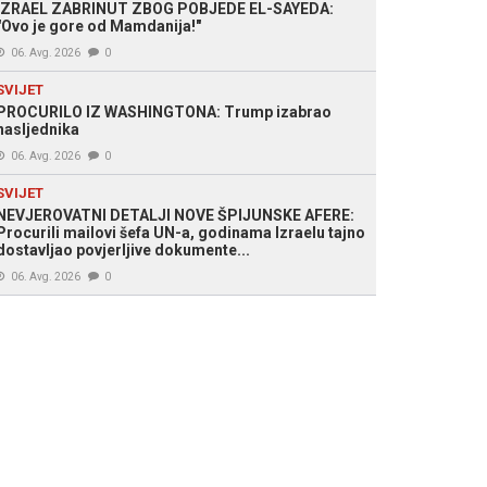
IZRAEL ZABRINUT ZBOG POBJEDE EL-SAYEDA:
"Ovo je gore od Mamdanija!"
06. Avg. 2026
0
SVIJET
PROCURILO IZ WASHINGTONA: Trump izabrao
nasljednika
06. Avg. 2026
0
SVIJET
NEVJEROVATNI DETALJI NOVE ŠPIJUNSKE AFERE:
Procurili mailovi šefa UN-a, godinama Izraelu tajno
dostavljao povjerljive dokumente...
06. Avg. 2026
0