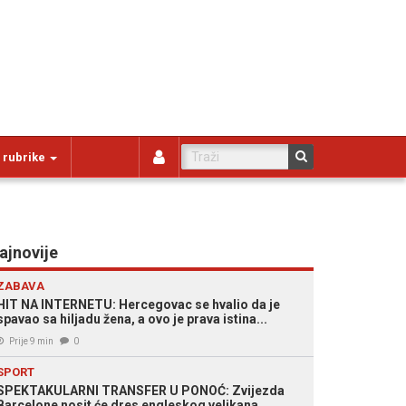
 rubrike
ajnovije
ZABAVA
HIT NA INTERNETU: Hercegovac se hvalio da je
spavao sa hiljadu žena, a ovo je prava istina...
Prije 9 min
0
SPORT
SPEKTAKULARNI TRANSFER U PONOĆ: Zvijezda
Barcelone nosit će dres engleskog velikana...