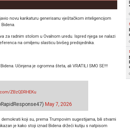
avio novu karikaturu generisanu vještačkom inteligencijom
 Bidena.
a za radnim stolom u Ovalnom uredu. Ispred njega se nalazi
eferenca na omiljenu slasticu bivšeg predsjednika.
 Bidena. Učinjena je ogromna šteta, ali VRATILI SMO SE!!!
er.com/ZBzQDRHEKu
(@RapidResponse47)
May 7, 2026
ni demokrati koji su, prema Trumpovim sugestijama, bili stvarni
ikazan je kako stoji iznad Bidena držeći kutiju s natpisom