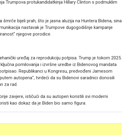
a Trumpova protukandidatkinja Hillary Clinton s podmuklim
 šmrče bijeli prah, što je jasna aluzija na Huntera Bidena, sina
komunikacija nastavak je Trumpove dugogodišnje kampanje
iranost" njegove porodice.
mehanički uređaj za reprodukciju potpisa. Trump je tokom 2025.
u ključna pomilovanja i izvršne uredbe iz Bidenovog mandata
no potpisao. Republikanci u Kongresu, predvođeni Jamesom
putem autopena", tvrdeći da su Bidenovi saradnici donosili
n za rad.
rije zavjere, ističući da su autopen koristili svi moderni
isti kao dokaz da je Biden bio samo figura.