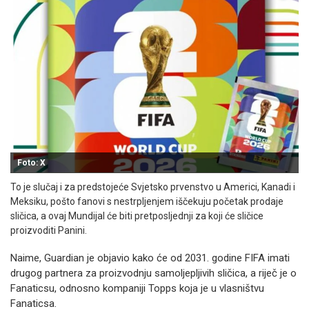
Foto: X
To je slučaj i za predstojeće Svjetsko prvenstvo u Americi, Kanadi i
Meksiku, pošto fanovi s nestrpljenjem iščekuju početak prodaje
sličica, a ovaj Mundijal će biti pretposljednji za koji će sličice
proizvoditi Panini.
Naime, Guardian je objavio kako će od 2031. godine FIFA imati
drugog partnera za proizvodnju samoljepljivih sličica, a riječ je o
Fanaticsu, odnosno kompaniji Topps koja je u vlasništvu
Fanaticsa.