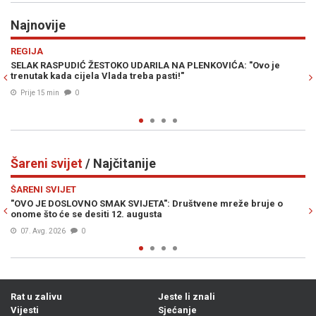
Najnovije
Previous
N
DRUŠTVO
IĆA: "Ovo je
SARAJEVO SVE TOPLIJE, A STABLA NESTAJU: "Sadnju
vrućinama niko obrazovan ne radi", stručnjaci upoz
neopravdanu sječu
Prije 35 min
0
Šareni svijet
/ Najčitanije
Previous
N
ŠARENI SVIJET
mreže bruje o
REZERVIRAO SMJEŠTAJ PA OTKRIO JEZIVA VRATA U 
Sljedeće jutro uslijedio je pravi horor
07. Avg. 2026
0
Rat u zalivu
Jeste li znali
Vijesti
Sjećanje