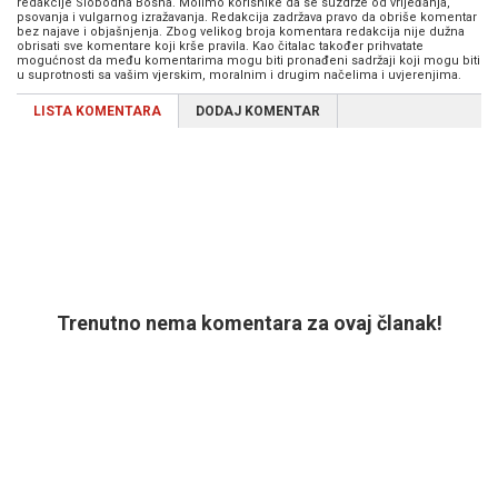
redakcije Slobodna Bosna. Molimo korisnike da se suzdrže od vrijeđanja,
psovanja i vulgarnog izražavanja. Redakcija zadržava pravo da obriše komentar
bez najave i objašnjenja. Zbog velikog broja komentara redakcija nije dužna
obrisati sve komentare koji krše pravila. Kao čitalac također prihvatate
mogućnost da među komentarima mogu biti pronađeni sadržaji koji mogu biti
u suprotnosti sa vašim vjerskim, moralnim i drugim načelima i uvjerenjima.
LISTA KOMENTARA
DODAJ KOMENTAR
Trenutno nema komentara za ovaj članak!