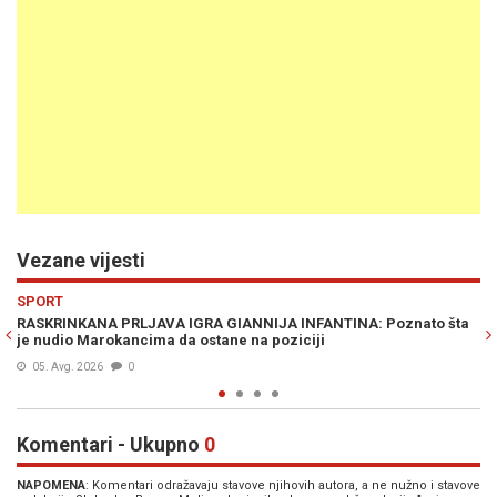
Vezane vijesti
Previous
N
SPORT
NA: Poznato šta
KRAH PROJEKTA KOJI JE RAZBJESNIO JAVNOST: Infa
težak poraz i povukao ručnu
01. Avg. 2026
0
Komentari - Ukupno
0
NAPOMENA
: Komentari odražavaju stavove njihovih autora, a ne nužno i stavove