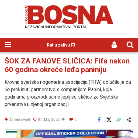
Rat u zalivu 💥
ŠOK ZA FANOVE SLIČICA: Fifa nakon
60 godina okreće leđa paniniju
Krovna svjetska nogometna asocijacija (FIFA) odlučila je da
će prekinuti partnerstvo s kompanijom Panini, koja
godinama proizvodi samoljepljive sličice za Svjetska
prvenstva u njenoj organizaciji.
Šareni svijet
07. Maj 2026
0
Facebook
X
Kopiraj link
Više