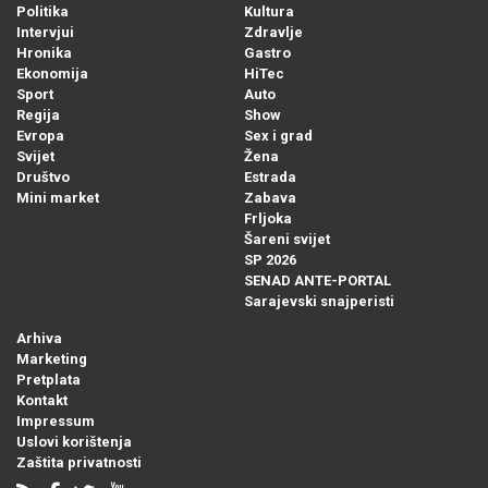
Politika
Kultura
Intervjui
Zdravlje
Hronika
Gastro
Ekonomija
HiTec
Sport
Auto
Regija
Show
Evropa
Sex i grad
Svijet
Žena
Društvo
Estrada
Mini market
Zabava
Frljoka
Šareni svijet
SP 2026
SENAD ANTE-PORTAL
Sarajevski snajperisti
Arhiva
Marketing
Pretplata
Kontakt
Impressum
Uslovi korištenja
Zaštita privatnosti