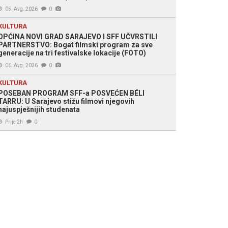
05. Avg. 2026
0
KULTURA
OPĆINA NOVI GRAD SARAJEVO I SFF UČVRSTILI
PARTNERSTVO: Bogat filmski program za sve
generacije na tri festivalske lokacije (FOTO)
06. Avg. 2026
0
KULTURA
POSEBAN PROGRAM SFF-a POSVEĆEN BÉLI
TARRU: U Sarajevo stižu filmovi njegovih
najuspješnijih studenata
Prije 2h
0