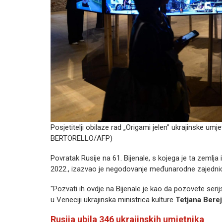
Posjetitelji obilaze rad „Origami jelen” ukrajinske um
BERTORELLO/AFP)
Povratak Rusije na 61. Bijenale, s kojega je ta zemlja 
2022., izazvao je negodovanje međunarodne zajednic
"Pozvati ih ovdje na Bijenale je kao da pozovete serij
u Veneciji ukrajinska ministrica kulture
Tetjana Bere
Rusija ubila 346 ukrajinskih umjetnika