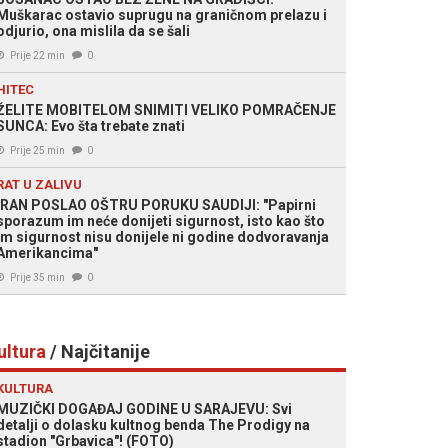
Muškarac ostavio suprugu na graničnom prelazu i
odjurio, ona mislila da se šali
Prije 22 min
0
HITEC
ŽELITE MOBITELOM SNIMITI VELIKO POMRAČENJE
SUNCA: Evo šta trebate znati
Prije 25 min
0
RAT U ZALIVU
IRAN POSLAO OŠTRU PORUKU SAUDIJI: "Papirni
sporazum im neće donijeti sigurnost, isto kao što
im sigurnost nisu donijele ni godine dodvoravanja
Amerikancima"
Prije 35 min
0
ultura
/ Najčitanije
KULTURA
MUZIČKI DOGAĐAJ GODINE U SARAJEVU: Svi
detalji o dolasku kultnog benda The Prodigy na
stadion "Grbavica"! (FOTO)