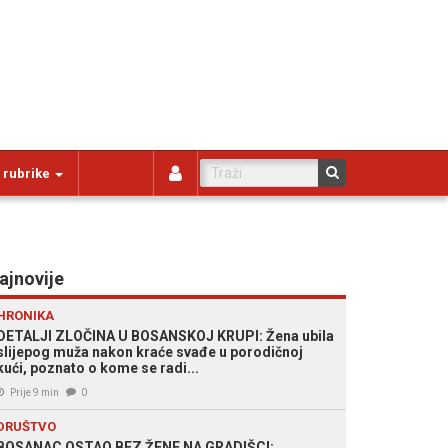
 rubrike
ajnovije
HRONIKA
DETALJI ZLOČINA U BOSANSKOJ KRUPI: Žena ubila
slijepog muža nakon kraće svađe u porodičnoj
kući, poznato o kome se radi...
Prije 9 min
0
DRUŠTVO
BOSANAC OSTAO BEZ ŽENE NA GRADIŠCI: