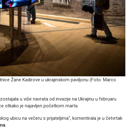
jetnice Žane Kadirove u ukrajinskom paviljonu (Foto:
Marco
izostajala u više navrata od invazije na Ukrajinu u februaru
e otkako je najavljen početkom marta.
skog ubicu na večeru s prijateljima", komentirala je u četvrtak
jna
.