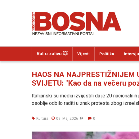
Rat u zalivu 💥
Vijesti
Politika
Intervju
HAOS NA NAJPRESTIŽNIJEM
SVIJETU: "Kao da na večeru poz
Italijanski su mediji izvijestili da je 20 nacionalni
osoblje odbilo raditi u znak protesta zbog izrael
Kultura
09. Maj 2026
0