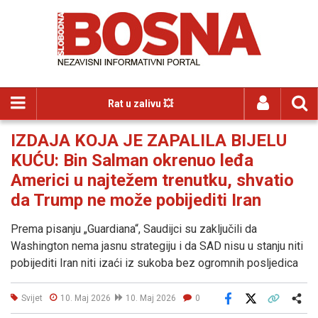
Rat u zalivu 💥
IZDAJA KOJA JE ZAPALILA BIJELU
KUĆU: Bin Salman okrenuo leđa
Americi u najtežem trenutku, shvatio
da Trump ne može pobijediti Iran
Prema pisanju „Guardiana“, Saudijci su zaključili da
Washington nema jasnu strategiju i da SAD nisu u stanju niti
pobijediti Iran niti izaći iz sukoba bez ogromnih posljedica
Svijet
10. Maj 2026
10. Maj 2026
0
Facebook
X
Kopiraj link
Više