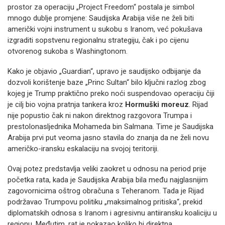
prostor za operaciju „Project Freedom“ postala je simbol
mnogo dublje promjene: Saudijska Arabija više ne želi biti
američki vojni instrument u sukobu s Iranom, već pokušava
izgraditi sopstvenu regionalnu strategiju, čak i po cijenu
otvorenog sukoba s Washingtonom.
Kako je objavio „Guardian“, upravo je saudijsko odbijanje da
dozvoli korištenje baze „Princ Sultan“ bilo ključni razlog zbog
kojeg je Trump praktično preko noći suspendovao operaciju čiji
je cilj bio vojna pratnja tankera kroz
Hormuški moreuz
. Rijad
nije popustio čak ni nakon direktnog razgovora Trumpa i
prestolonasljednika Mohameda bin Salmana. Time je Saudijska
Arabija prvi put veoma jasno stavila do znanja da ne želi novu
američko-iransku eskalaciju na svojoj teritoriji.
Ovaj potez predstavlja veliki zaokret u odnosu na period prije
početka rata, kada je Saudijska Arabija bila među najglasnijim
zagovornicima oštrog obračuna s Teheranom. Tada je Rijad
podržavao Trumpovu politiku „maksimalnog pritiska“, prekid
diplomatskih odnosa s Iranom i agresivnu antiiransku koaliciju u
regionu. Međutim, rat je pokazao koliko bi direktna