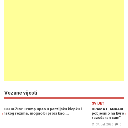
Vezane vijesti
Previous
N
SVIJET
S
DRAMA U ANKARI NA NATO SAMITU: Trump stigao i totalno
T
pobjesnio na Evropljane – "Ne bih ni dolazio da nije njega,
k
razočaran sam"
07. Jul. 2026
0