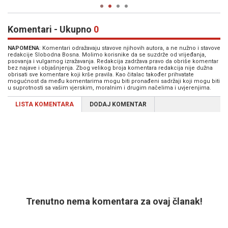
Komentari - Ukupno
0
NAPOMENA
: Komentari odražavaju stavove njihovih autora, a ne nužno i stavove
redakcije Slobodna Bosna. Molimo korisnike da se suzdrže od vrijeđanja,
psovanja i vulgarnog izražavanja. Redakcija zadržava pravo da obriše komentar
bez najave i objašnjenja. Zbog velikog broja komentara redakcija nije dužna
obrisati sve komentare koji krše pravila. Kao čitalac također prihvatate
mogućnost da među komentarima mogu biti pronađeni sadržaji koji mogu biti
u suprotnosti sa vašim vjerskim, moralnim i drugim načelima i uvjerenjima.
LISTA KOMENTARA
DODAJ KOMENTAR
Trenutno nema komentara za ovaj članak!