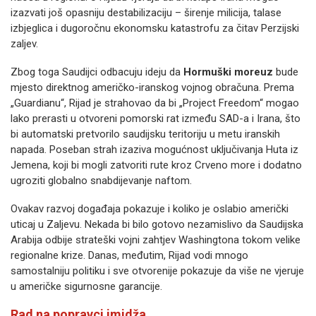
izazvati još opasniju destabilizaciju – širenje milicija, talase
izbjeglica i dugoročnu ekonomsku katastrofu za čitav Perzijski
zaljev.
Zbog toga Saudijci odbacuju ideju da
Hormuški moreuz
bude
mjesto direktnog američko-iranskog vojnog obračuna. Prema
„Guardianu“, Rijad je strahovao da bi „Project Freedom“ mogao
lako prerasti u otvoreni pomorski rat između SAD-a i Irana, što
bi automatski pretvorilo saudijsku teritoriju u metu iranskih
napada. Poseban strah izaziva mogućnost uključivanja Huta iz
Jemena, koji bi mogli zatvoriti rute kroz Crveno more i dodatno
ugroziti globalno snabdijevanje naftom.
Ovakav razvoj događaja pokazuje i koliko je oslabio američki
uticaj u Zaljevu. Nekada bi bilo gotovo nezamislivo da Saudijska
Arabija odbije strateški vojni zahtjev Washingtona tokom velike
regionalne krize. Danas, međutim, Rijad vodi mnogo
samostalniju politiku i sve otvorenije pokazuje da više ne vjeruje
u američke sigurnosne garancije.
Rad na popravci imidža