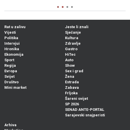
Rat u zalivu
Jeste li znali
Vijesti
Sjećanje
Politika
Kultura
Intervjui
Zdravlje
Hronika
Gastro
Ekonomija
HiTec
Sport
Auto
Regija
Show
Evropa
Sex i grad
Svijet
Žena
Društvo
Estrada
Mini market
Zabava
Frljoka
Šareni svijet
SP 2026
SENAD ANTE-PORTAL
Sarajevski snajperisti
Arhiva