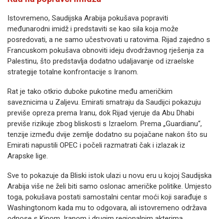
Istovremeno, Saudijska Arabija pokušava popraviti
međunarodni imidž i predstaviti se kao sila koja može
posredovati, a ne samo učestvovati u ratovima. Rijad zajedno s
Francuskom pokušava obnoviti ideju dvodržavnog rješenja za
Palestinu, što predstavlja dodatno udaljavanje od izraelske
strategije totalne konfrontacije s Iranom.
Rat je tako otkrio duboke pukotine među američkim
saveznicima u Zaljevu. Emirati smatraju da Saudijci pokazuju
previše opreza prema Iranu, dok Rijad vjeruje da Abu Dhabi
previše rizikuje zbog bliskosti s Izraelom. Prema „Guardianu“,
tenzije između dvije zemlje dodatno su pojačane nakon što su
Emirati napustili OPEC i počeli razmatrati čak i izlazak iz
Arapske lige.
Sve to pokazuje da Bliski istok ulazi u novu eru u kojoj Saudijska
Arabija više ne želi biti samo oslonac američke politike. Umjesto
toga, pokušava postati samostalni centar moći koji sarađuje s
Washingtonom kada mu to odgovara, ali istovremeno održava
odnose s Kinom, Iranom i drugim regionalnim akterima.