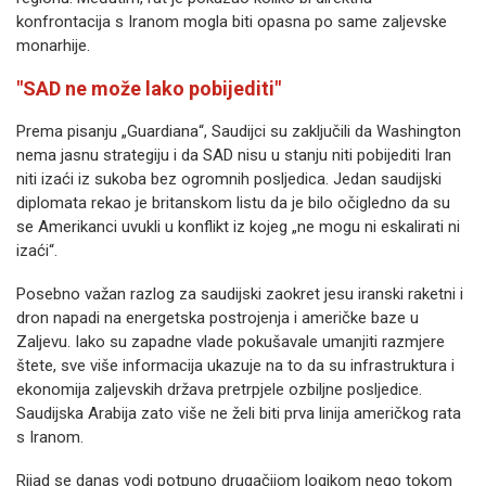
konfrontacija s Iranom mogla biti opasna po same zaljevske
monarhije.
"SAD ne može lako pobijediti"
Prema pisanju „Guardiana“, Saudijci su zaključili da Washington
nema jasnu strategiju i da SAD nisu u stanju niti pobijediti Iran
niti izaći iz sukoba bez ogromnih posljedica. Jedan saudijski
diplomata rekao je britanskom listu da je bilo očigledno da su
se Amerikanci uvukli u konflikt iz kojeg „ne mogu ni eskalirati ni
izaći“.
Posebno važan razlog za saudijski zaokret jesu iranski raketni i
dron napadi na energetska postrojenja i američke baze u
Zaljevu. Iako su zapadne vlade pokušavale umanjiti razmjere
štete, sve više informacija ukazuje na to da su infrastruktura i
ekonomija zaljevskih država pretrpjele ozbiljne posljedice.
Saudijska Arabija zato više ne želi biti prva linija američkog rata
s Iranom.
Rijad se danas vodi potpuno drugačijom logikom nego tokom