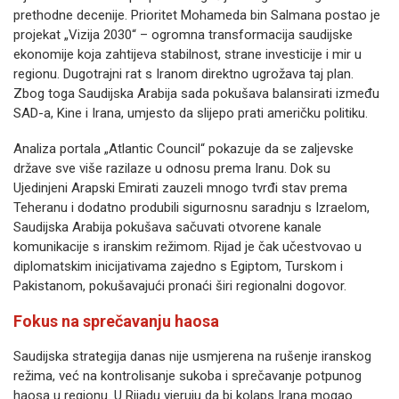
prethodne decenije. Prioritet Mohameda bin Salmana postao je
projekat „Vizija 2030“ – ogromna transformacija saudijske
ekonomije koja zahtijeva stabilnost, strane investicije i mir u
regionu. Dugotrajni rat s Iranom direktno ugrožava taj plan.
Zbog toga Saudijska Arabija sada pokušava balansirati između
SAD-a, Kine i Irana, umjesto da slijepo prati američku politiku.
Analiza portala „Atlantic Council“ pokazuje da se zaljevske
države sve više razilaze u odnosu prema Iranu. Dok su
Ujedinjeni Arapski Emirati zauzeli mnogo tvrđi stav prema
Teheranu i dodatno produbili sigurnosnu saradnju s Izraelom,
Saudijska Arabija pokušava sačuvati otvorene kanale
komunikacije s iranskim režimom. Rijad je čak učestvovao u
diplomatskim inicijativama zajedno s Egiptom, Turskom i
Pakistanom, pokušavajući pronaći širi regionalni dogovor.
Fokus na sprečavanju haosa
Saudijska strategija danas nije usmjerena na rušenje iranskog
režima, već na kontrolisanje sukoba i sprečavanje potpunog
haosa u regionu. U Rijadu vjeruju da bi kolaps Irana mogao