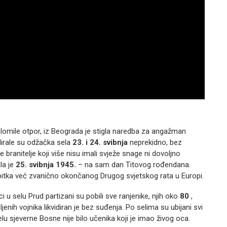
slomile otpor, iz Beograda je stigla naredba za angažman
rale su odžačka sela
23. i 24. svibnja
neprekidno, bez
 branitelje koji više nisu imali svježe snage ni dovoljno
la je
25. svibnja 1945.
– na sam dan Titovog rođendana.
 bitka već zvanično okončanog Drugog svjetskog rata u Europi.
 u selu Prud partizani su pobili sve ranjenike, njih oko
80
,
nih vojnika likvidiran je bez suđenja. Po selima su ubijani svi
lu sjeverne Bosne nije bilo učenika koji je imao živog oca.