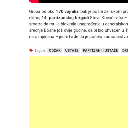
Grupa od oko
170 vojnika
ipak je pošla za rukom pro
elitnoj
14. partizanskoj brigadi
Steve Kovačevića – ep
smatra da mu je blokirala unapređenje u generalskom
srednje Bosne još dvije godine, da bi bio uhvaćen u 
nerazriješena – jedni tvrde da je počelo samoubistvo, 
Tagovi:
ODŽAK
USTAŠE
PARTIZANI I USTAŠE
DR