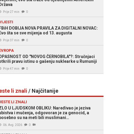
Država
Prije 27 min
0
VIJESTI
FBiH DOBIJA NOVA PRAVILA ZA DIGITALNI NOVAC:
Evo šta se sve mijenja od 13. augusta
Prije 37 min
0
EVROPA
OPASNOST OD "NOVOG ČERNOBILA"?: Stručnjaci
otkrili pravu istinu o gašenju nuklearke u Rumuniji
Prije 47 min
0
este li znali
/ Najčitanije
JESTE LI ZNALI
ZLO U LJUDSKOM OBLIKU: Naređivao je jeziva
ubistva i mučenja, odgovoran je za genocid, a
posebno su na meti bili muslimani…
06. Avg. 2026
0