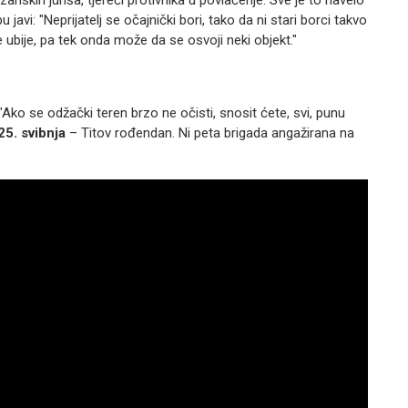
 javi: "Neprijatelj se očajnički bori, tako da ni stari borci takvo
e ubije, pa tek onda može da se osvoji neki objekt."
 "Ako se odžački teren brzo ne očisti, snosit ćete, svi, punu
25. svibnja
– Titov rođendan. Ni peta brigada angažirana na