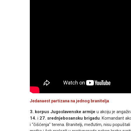
Jedanaest partizana na jednog branitelja
3. korpus Jugoslavenske armije
u akciju je angaži
14.
i
27. srednjebosansku brigadu
. Komandant akc
i "čišćenja" terena. Branitelji, međutim, nisu popuštal
metka i čak prelazili u protivnapade nakon kraha partiz