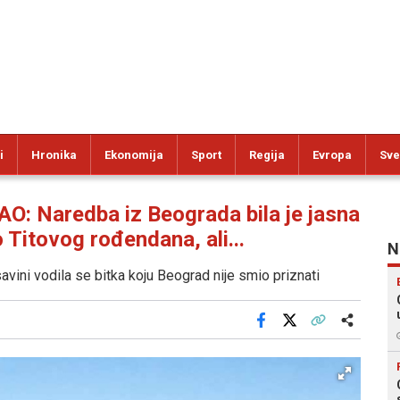
i
Hronika
Ekonomija
Sport
Regija
Evropa
Sve
: Naredba iz Beograda bila je jasna
o Titovog rođendana, ali...
N
vini vodila se bitka koju Beograd nije smio priznati
Facebook
X
Kopiraj link
Više