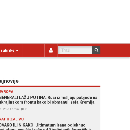
 rubrike
ajnovije
EVROPA
GENERALI LAŽU PUTINA: Rusi izmišljaju pobjede na
ukrajinskom frontu kako bi obmanuli šefa Kremlja
Prije 17 min
0
RAT U ZALIVU
OVAKO ILI NIKAKO: Ultimatum Irana odjeknuo
svijetom, evo šta traže od Sjedinjenih Američkih