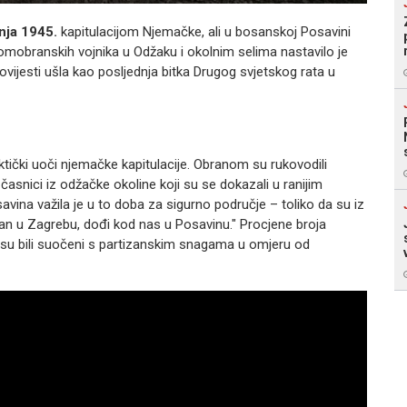
bnja 1945.
kapitulacijom Njemačke, ali u bosanskoj Posavini
 domobranskih vojnika u Odžaku i okolnim selima nastavilo je
ovijesti ušla kao posljednja bitka Drugog svjetskog rata u
ktički uoči njemačke kapitulacije. Obranom su rukovodili
 časnici iz odžačke okoline koji su se dokazali u ranijim
ina važila je u to doba za sigurno područje – toliko da su iz
ran u Zagrebu, dođi kod nas u Posavinu." Procjene broja
o su bili suočeni s partizanskim snagama u omjeru od