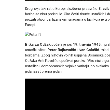
Drugi svjetski rat u Europi službeno je završio
8. svi
borbe se nisu prekinule. Oko četiri tisuće ustaških i
pružati otpor partizanskim snagama u bici koja je u p
Europi.
Bitka za Odžak
počela je još
19. travnja 1945.
, pra
ustaški oficiri
Petar Rajkovačić
i
Ivan Čalušić
, mladi
borbama. Zbog njihovih vojnih uspjeha Bosanska posav
Odžaka Anti Paveliću upućivali poruku: "Ako nisi sigu
ustaških i domobranskih vojnika variraju, no svakak
jedanaest prema jedan.