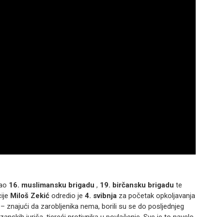
rao
16. muslimansku brigadu
,
19. birčansku brigadu
te
ije
Miloš Zekić
odredio je
4. svibnja
za početak opkoljavanja
i – znajući da zarobljenika nema, borili su se do posljednjeg
anskih juriša, tjereći protivnika u povlačenje. Sve je to navelo