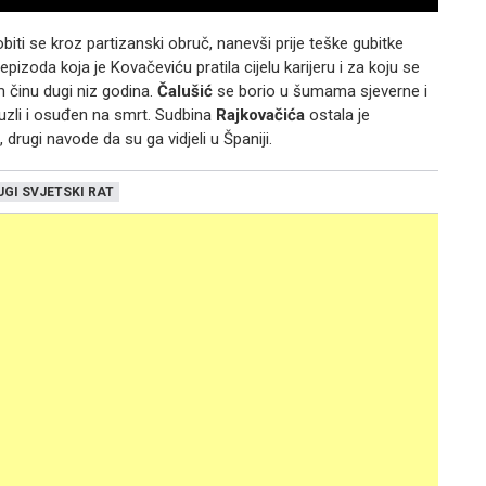
biti se kroz partizanski obruč, nanevši prije teške gubitke
izoda koja je Kovačeviću pratila cijelu karijeru i za koju se
 činu dugi niz godina.
Čalušić
se borio u šumama sjeverne i
Tuzli i osuđen na smrt. Sudbina
Rajkovačića
ostala je
drugi navode da su ga vidjeli u Španiji.
UGI SVJETSKI RAT