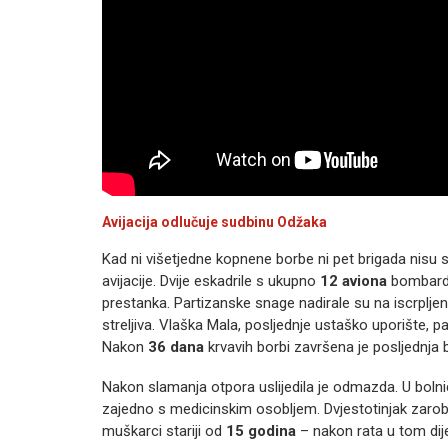
Avijacija odlučuje sudbinu Odžaka
Kad ni višetjedne kopnene borbe ni pet brigada nisu 
avijacije. Dvije eskadrile s ukupno
12 aviona
bombardi
prestanka. Partizanske snage nadirale su na iscrpljene
streljiva. Vlaška Mala, posljednje ustaško uporište, pa
Nakon
36 dana
krvavih borbi završena je posljednja
Nakon slamanja otpora uslijedila je odmazda. U bolnici
zajedno s medicinskim osobljem. Dvjestotinjak zaroblje
muškarci stariji od
15 godina
– nakon rata u tom dije