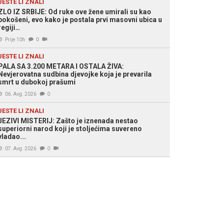
JESTE LI ZNALI
ZLO IZ SRBIJE: Od ruke ove žene umirali su kao
pokošeni, evo kako je postala prvi masovni ubica u
regiji…
Prije 10h
0
JESTE LI ZNALI
PALA SA 3.200 METARA I OSTALA ŽIVA:
Nevjerovatna sudbina djevojke koja je prevarila
smrt u dubokoj prašumi
06. Avg. 2026
0
JESTE LI ZNALI
JEZIVI MISTERIJ: Zašto je iznenada nestao
superiorni narod koji je stoljećima suvereno
vladao...
07. Avg. 2026
0