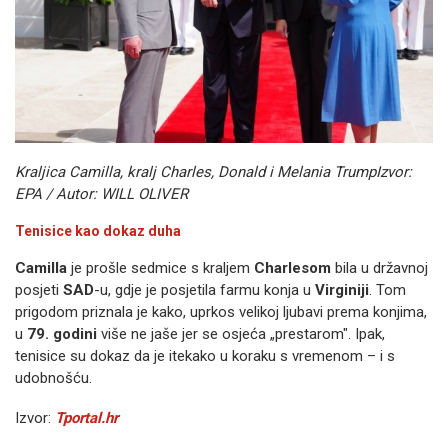
Kraljica Camilla, kralj Charles, Donald i Melania Trump
Izvor:
EPA / Autor: WILL OLIVER
Tenisice kao dokaz duha
Camilla
je prošle sedmice s kraljem
Charlesom
bila u državnoj
posjeti
SAD
-u, gdje je posjetila farmu konja u
Virginiji
. Tom
prigodom priznala je kako, uprkos velikoj ljubavi prema konjima,
u
79. godini
više ne jaše jer se osjeća „prestarom". Ipak,
tenisice su dokaz da je itekako u koraku s vremenom – i s
udobnošću.
Izvor:
Tportal.hr