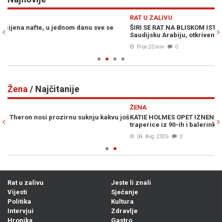
Previous
N
RAT U ZALIVU
SV
ŠIRI SE RAT NA BLISKOM ISTOKU: Sve je spremno za napad na
NO
Saudijsku Arabiju, otkrivene potencijalne mete...
ko
Prije 20 min
0
Žena
/ Najčitanije
Previous
N
ŽENA
još
KATIE HOLMES OPET IZNENADILA: Kraljica ulične mode vratila je
traperice iz 90-ih i balerinke koje će se nositi čitavu jesen (FOTO)
04. Avg. 2026
0
Rat u zalivu
Jeste li znali
Vijesti
Sjećanje
Politika
Kultura
Intervjui
Zdravlje
Hronika
Gastro