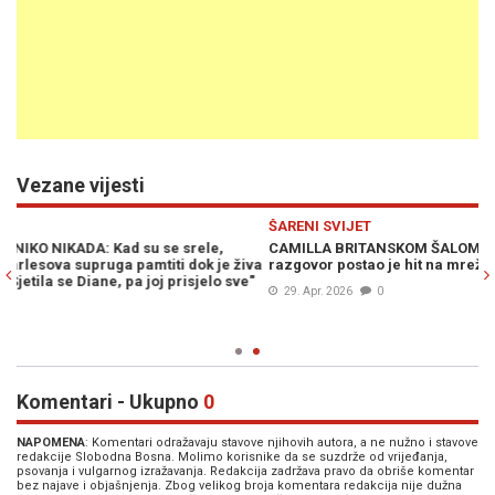
Vezane vijesti
Previous
N
ŠARENI SVIJET
CAMILLA BRITANSKOM ŠALOM ZBUNILA MELANIU: Njihov
va
razgovor postao je hit na mrežama
"
29. Apr. 2026
0
Komentari - Ukupno
0
NAPOMENA
: Komentari odražavaju stavove njihovih autora, a ne nužno i stavove
redakcije Slobodna Bosna. Molimo korisnike da se suzdrže od vrijeđanja,
psovanja i vulgarnog izražavanja. Redakcija zadržava pravo da obriše komentar
bez najave i objašnjenja. Zbog velikog broja komentara redakcija nije dužna