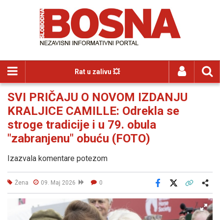
Rat u zalivu 💥
SVI PRIČAJU O NOVOM IZDANJU
KRALJICE CAMILLE: Odrekla se
stroge tradicije i u 79. obula
"zabranjenu" obuću (FOTO)
Izazvala komentare potezom
Žena
09. Maj 2026
0
Facebook
X
Kopiraj link
Više