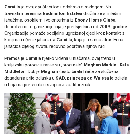
Camilla
je ovaj opušteni look odabrala s razlogom. Na
travnatim terenima
Badminton Estatea
družila se s mladim
jahačima, osobljem i volonterima iz
Ebony Horse Cluba
,
dobrotvorne organizacije čija je predsjednica od
2009. godine
.
Organizacija pomaže socijalno ugroženoj djeci kroz kontakt s
konjima i učenje jahanja, a
Camilla
, koja je i sama strastvena
jahačica cijelog života, redovno podržava njihov rad.
Premda je
Camilla
rijetko viđena u hlačama, ovaj trend u
kraljevsku porodicu ranije su „progurale"
Meghan Markle
i
Kate
Middleton
. Dok je
Meghan
često birala hlače za službena
događanja prije odlaska u
SAD
,
princeza od Walesa
je odijela
u bojama pretvorila u svoj novi zaštitni znak.