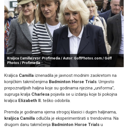
Kraljica CamillaIzvor: Profimedia / Autor: GoffPhotos.com / Goff
Photos / Profimedia
Kraljica
Camilla
iznenadila je javnost modnim zaokretom na
konjičkim takmičenjima
Badminton Horse Trials
. Umjesto
prepoznatljivih haljina koje su godinama njezina „uniforma",
supruga kralja
Charlesa
pojavila se u izdanju koje bi pokojna
kraljica
Elizabeth II.
teško odobrila.
Premda je godinama vjerna strogoj klasici i dugim haljinama,
kraljica Camilla
odlučila je eksperimentirati s trendovima. Na
drugom danu takmičenja
Badminton Horse Trials
u