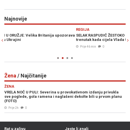
Najnovije
Previous
N
REGIJA
D
va
SELAK RASPUDIĆ ŽESTOKO UDARILA NA PLENKOVIĆA: "Ovo je
SA
trenutak kada cijela Vlada treba pasti!"
vr
ne
Prije 46 min
0
Žena
/ Najčitanije
ŽENA
VRELA NOĆ U PULI: Severina u provokativnom izdanju privukla
sve poglede, gola ramena i naglašeni dekolte bili u prvom planu
(FOTO)
Prije 2h
0
Rat u zalivu
Jeste li znali