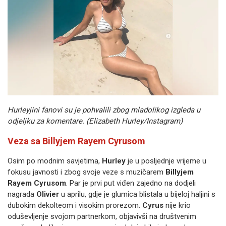
Hurleyjini fanovi su je pohvalili zbog mladolikog izgleda u
odjeljku za komentare. (Elizabeth Hurley/Instagram)
Veza sa Billyjem Rayem Cyrusom
Osim po modnim savjetima,
Hurley
je u posljednje vrijeme u
fokusu javnosti i zbog svoje veze s muzičarem
Billyjem
Rayem Cyrusom
. Par je prvi put viđen zajedno na dodjeli
nagrada
Olivier
u aprilu, gdje je glumica blistala u bijeloj haljini s
dubokim dekolteom i visokim prorezom.
Cyrus
nije krio
oduševljenje svojom partnerkom, objavivši na društvenim