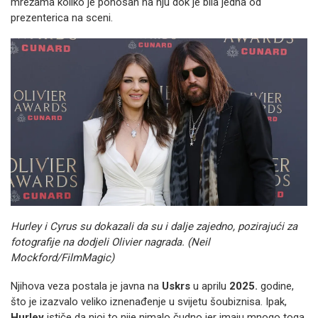
mrežama koliko je ponosan na nju dok je bila jedna od
prezenterica na sceni.
Hurley i Cyrus su dokazali da su i dalje zajedno, pozirajući za
fotografije na dodjeli Olivier nagrada. (Neil
Mockford/FilmMagic)
Njihova veza postala je javna na
Uskrs
u aprilu
2025.
godine,
što je izazvalo veliko iznenađenje u svijetu šoubiznisa. Ipak,
Hurley
ističe da njoj to nije nimalo čudno jer imaju mnogo toga