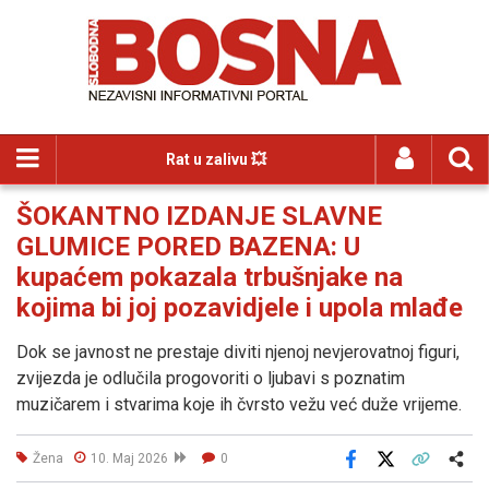
Rat u zalivu 💥
ŠOKANTNO IZDANJE SLAVNE
GLUMICE PORED BAZENA: U
kupaćem pokazala trbušnjake na
kojima bi joj pozavidjele i upola mlađe
Dok se javnost ne prestaje diviti njenoj nevjerovatnoj figuri,
zvijezda je odlučila progovoriti o ljubavi s poznatim
muzičarem i stvarima koje ih čvrsto vežu već duže vrijeme.
Žena
10. Maj 2026
0
Facebook
X
Kopiraj link
Više