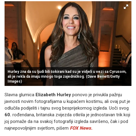
Hurley zna da su ljudi bili šokirani kad su je vidjeli u vezi sa Cyrusom,
ali je rekla da imaju mnogo toga zajedničkog. (Dave Benett/Getty
Images)
Slavna glumica
Elizabeth Hurley
ponovo je privukla pažnju
javnosti novim fotografijama u kupaćem kostimu, ali ovaj put je
odlučila podijeliti i tajnu svog besprijekornog izgleda. Uoči svog
60.
rođendana, britanska zvijezda otkrila je jednostavan trik koji
joj pomaže da na svakoj fotografiji izgleda savršeno, čak i pod
najnepovoljnijim svjetlom, pišem
FOX News.