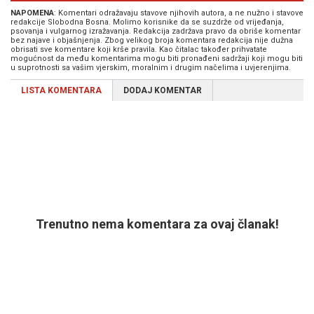
NAPOMENA
: Komentari odražavaju stavove njihovih autora, a ne nužno i stavove
redakcije Slobodna Bosna. Molimo korisnike da se suzdrže od vrijeđanja,
psovanja i vulgarnog izražavanja. Redakcija zadržava pravo da obriše komentar
bez najave i objašnjenja. Zbog velikog broja komentara redakcija nije dužna
obrisati sve komentare koji krše pravila. Kao čitalac također prihvatate
mogućnost da među komentarima mogu biti pronađeni sadržaji koji mogu biti
u suprotnosti sa vašim vjerskim, moralnim i drugim načelima i uvjerenjima.
LISTA KOMENTARA
DODAJ KOMENTAR
Trenutno nema komentara za ovaj članak!