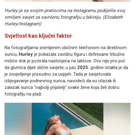
Hurley je sa svojim pratiocima na Instagramu podijelila svoj
omiljeni savjet za savršenu fotografiju u bikiniju. (Elizabeth
Hurley/Instagram)
Svjetlost kao ključni faktor
Na fotografijama snimljenim običnim telefonom na direktnom
suncu,
Hurley
je pokazala zavidnu figuru i definisane trbušne
mišiće dok je pozirala naslonjena na laktove. Ovo nije prvi put
da glumica dijeli slične savjete; u julu
2025.
godine istakla je da
je osvjetljenje presudno za uspjeh. Tada je savjetovala
izbjegavanje podnevnog sunca, navodeći da su izlazak ili
zalazak sunca "najbolji prijatelji" svake žene koja želi dobru
fotografiju na plaži.