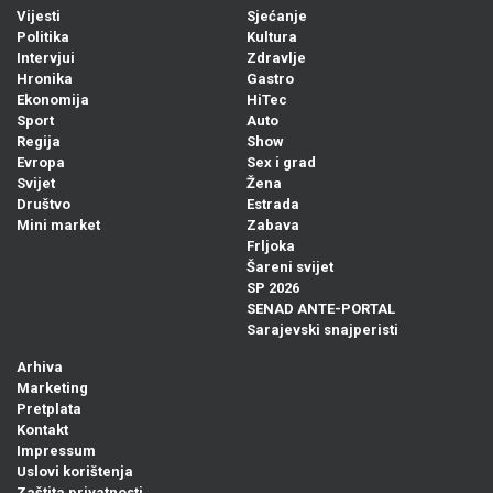
Vijesti
Sjećanje
Politika
Kultura
Intervjui
Zdravlje
Hronika
Gastro
Ekonomija
HiTec
Sport
Auto
Regija
Show
Evropa
Sex i grad
Svijet
Žena
Društvo
Estrada
Mini market
Zabava
Frljoka
Šareni svijet
SP 2026
SENAD ANTE-PORTAL
Sarajevski snajperisti
Arhiva
Marketing
Pretplata
Kontakt
Impressum
Uslovi korištenja
Zaštita privatnosti