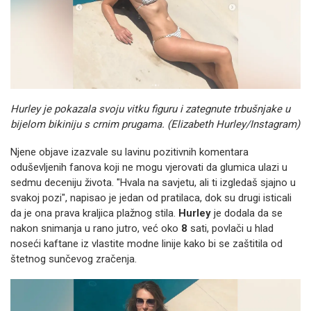
Hurley je pokazala svoju vitku figuru i zategnute trbušnjake u
bijelom bikiniju s crnim prugama. (Elizabeth Hurley/Instagram)
Njene objave izazvale su lavinu pozitivnih komentara
oduševljenih fanova koji ne mogu vjerovati da glumica ulazi u
sedmu deceniju života. "Hvala na savjetu, ali ti izgledaš sjajno u
svakoj pozi", napisao je jedan od pratilaca, dok su drugi isticali
da je ona prava kraljica plažnog stila.
Hurley
je dodala da se
nakon snimanja u rano jutro, već oko
8
sati, povlači u hlad
noseći kaftane iz vlastite modne linije kako bi se zaštitila od
štetnog sunčevog zračenja.