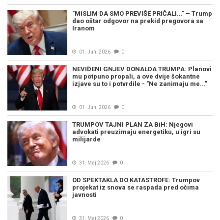
"MISLIM DA SMO PREVIŠE PRIČALI..." – Trump
dao oštar odgovor na prekid pregovora sa
Iranom
01. Jun. 2026
0
NEVIĐENI GNJEV DONALDA TRUMPA: Planovi
mu potpuno propali, a ove dvije šokantne
izjave su to i potvrdile - "Ne zanimaju me..."
01. Jun. 2026
0
TRUMPOV TAJNI PLAN ZA BiH: Njegovi
advokati preuzimaju energetiku, u igri su
milijarde
31. Maj 2026
0
OD SPEKTAKLA DO KATASTROFE: Trumpov
projekat iz snova se raspada pred očima
javnosti
31. Maj 2026
0