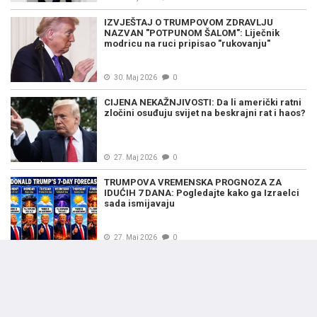
IZVJEŠTAJ O TRUMPOVOM ZDRAVLJU
NAZVAN "POTPUNOM ŠALOM": Liječnik
modricu na ruci pripisao "rukovanju"
30. Maj 2026
0
CIJENA NEKAŽNJIVOSTI: Da li američki ratni
zločini osuđuju svijet na beskrajni rat i haos?
27. Maj 2026
0
TRUMPOVA VREMENSKA PROGNOZA ZA
IDUĆIH 7 DANA: Pogledajte kako ga Izraelci
sada ismijavaju
27. Maj 2026
0
NOVINARKA O IZVJEŠTAJU STATE
DEPARTMENTA: Šta se sve o BiH i Srbiji (ne)
pominje i zašto je značajan