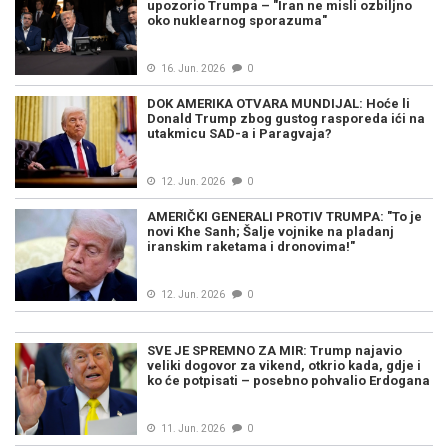
upozorio Trumpa – "Iran ne misli ozbiljno
oko nuklearnog sporazuma"
16. Jun. 2026
0
DOK AMERIKA OTVARA MUNDIJAL: Hoće li
Donald Trump zbog gustog rasporeda ići na
utakmicu SAD-a i Paragvaja?
12. Jun. 2026
0
AMERIČKI GENERALI PROTIV TRUMPA: "To je
novi Khe Sanh; Šalje vojnike na pladanj
iranskim raketama i dronovima!"
12. Jun. 2026
0
SVE JE SPREMNO ZA MIR: Trump najavio
veliki dogovor za vikend, otkrio kada, gdje i
ko će potpisati – posebno pohvalio Erdogana
11. Jun. 2026
0