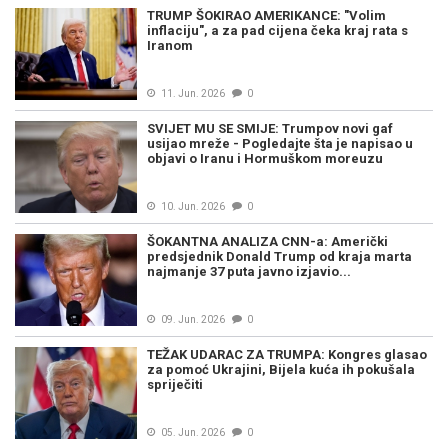
TRUMP ŠOKIRAO AMERIKANCE: "Volim
inflaciju", a za pad cijena čeka kraj rata s
Iranom
11. Jun. 2026
0
SVIJET MU SE SMIJE: Trumpov novi gaf
usijao mreže - Pogledajte šta je napisao u
objavi o Iranu i Hormuškom moreuzu
10. Jun. 2026
0
ŠOKANTNA ANALIZA CNN-a: Američki
predsjednik Donald Trump od kraja marta
najmanje 37 puta javno izjavio...
09. Jun. 2026
0
TEŽAK UDARAC ZA TRUMPA: Kongres glasao
za pomoć Ukrajini, Bijela kuća ih pokušala
spriječiti
05. Jun. 2026
0