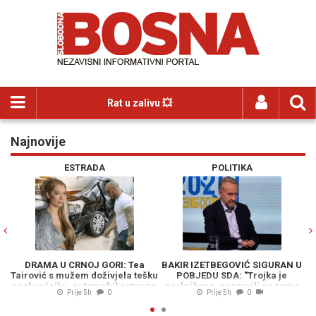
Rat u zalivu 💥
Najnovije
Previous
N
ESTRADA
POLITIKA
A U CRNOJ GORI: Tea
BAKIR IZETBEGOVIĆ SIGURAN U
POTVRĐENA
ć s mužem doživjela tešku
POBJEDU SDA: "Trojka je
SLUŽBENICE
ajku, automobil potpuno
prekrižena, napravili su samo
knjižila upl
Prije 5h
0
Prije 5h
0
havarisan
belaj"
za