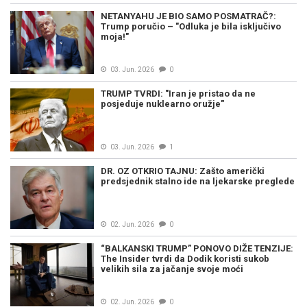
NETANYAHU JE BIO SAMO POSMATRAČ?:
Trump poručio – "Odluka je bila isključivo
moja!"
03. Jun. 2026
0
TRUMP TVRDI: "Iran je pristao da ne
posjeduje nuklearno oružje"
03. Jun. 2026
1
DR. OZ OTKRIO TAJNU: Zašto američki
predsjednik stalno ide na ljekarske preglede
02. Jun. 2026
0
“BALKANSKI TRUMP” PONOVO DIŽE TENZIJE:
The Insider tvrdi da Dodik koristi sukob
velikih sila za jačanje svoje moći
02. Jun. 2026
0