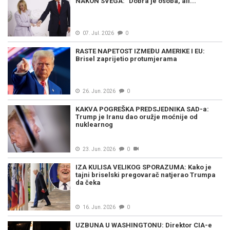
NAKON SVEGA: "Dobra je osoba, ali..."
07. Jul. 2026
0
RASTE NAPETOST IZMEĐU AMERIKE I EU:
Brisel zaprijetio protumjerama
26. Jun. 2026
0
KAKVA POGREŠKA PREDSJEDNIKA SAD-a:
Trump je Iranu dao oružje moćnije od
nuklearnog
23. Jun. 2026
0
IZA KULISA VELIKOG SPORAZUMA: Kako je
tajni briselski pregovarač natjerao Trumpa
da čeka
16. Jun. 2026
0
UZBUNA U WASHINGTONU: Direktor CIA-e