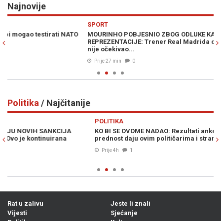
Najnovije
Previous
N
SPORT
H
MOURINHO POBJESNIO ZBOG ODLUKE KAPITENA ŠPANJOLSKE
DR
REPREZENTACIJE: Trener Real Madrida ovakav rasplet ni u snu
dr
nije očekivao...
Prije 27 min
0
Politika
/ Najčitanije
Previous
N
POLITIKA
PO
KO BI SE OVOME NADAO: Rezultati ankete u Republici Srpskoj
BO
prednost daju ovim političarima i strankama...
Pa
ka
Prije 4h
1
Rat u zalivu
Jeste li znali
Vijesti
Sjećanje