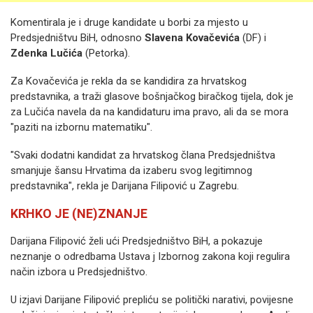
Komentirala je i druge kandidate u borbi za mjesto u
Predsjedništvu BiH, odnosno
Slavena Kovačevića
(DF) i
Zdenka Lučića
(Petorka).
Za Kovačevića je rekla da se kandidira za hrvatskog
predstavnika, a traži glasove bošnjačkog biračkog tijela, dok je
za Lučića navela da na kandidaturu ima pravo, ali da se mora
"paziti na izbornu matematiku".
"Svaki dodatni kandidat za hrvatskog člana Predsjedništva
smanjuje šansu Hrvatima da izaberu svog legitimnog
predstavnika", rekla je Darijana Filipović u Zagrebu.
KRHKO JE (NE)ZNANJE
Darijana Filipović želi ući Predsjedništvo BiH, a pokazuje
neznanje o odredbama Ustava j Izbornog zakona koji regulira
način izbora u Predsjedništvo.
U izjavi Darijane Filipović prepliću se politički narativi, povijesne