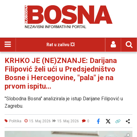
Rat u zalivu 💥
KRHKO JE (NE)ZNANJE: Darijana
Filipović želi ući u Predsjedništvo
Bosne i Hercegovine, "pala" je na
prvom ispitu...
"Slobodna Bosna" analizirala je istup Darijane Filipović u
Zagrebu.
Politika
15. Maj 2026
15. Maj 2026
0
Facebook
X
Kopiraj link
Više