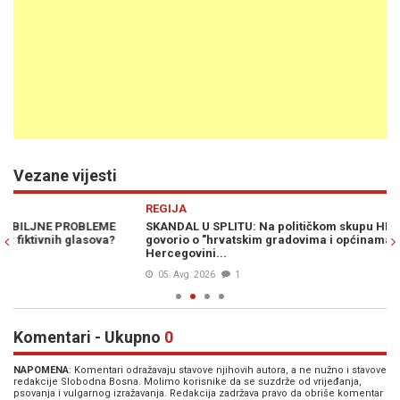
Vezane vijesti
Previous
N
REGIJA
PO
SKANDAL U SPLITU: Na političkom skupu HDZ-a gradonačenik
PR
govorio o "hrvatskim gradovima i općinama" u Bosni i
Dr
Hercegovini...
Po
05. Avg. 2026
1
Komentari - Ukupno
0
NAPOMENA
: Komentari odražavaju stavove njihovih autora, a ne nužno i stavove
redakcije Slobodna Bosna. Molimo korisnike da se suzdrže od vrijeđanja,
psovanja i vulgarnog izražavanja. Redakcija zadržava pravo da obriše komentar