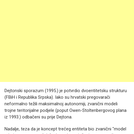
Dejtonski sporazum (1995.) je potvrdio dvoentitetsku strukturu
(FBiH i Republika Srpska). Iako su hrvatski pregovarači
neformalno težili maksimalnoj autonomiji, zvanični modeli
trojne teritorijalne podjele (poput Owen-Stoltenbergovog plana
iz 1993.) odbačeni su prije Dejtona.
Nadalje, teza da je koncept trećeg entiteta bio zvanični "model