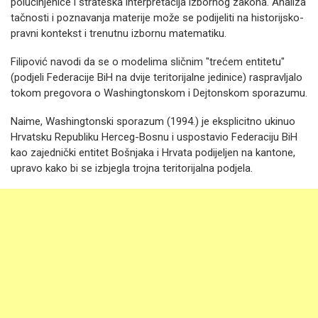
polučinjenice i strateška interpretacija izbornog zakona. Analiza
tačnosti i poznavanja materije može se podijeliti na historijsko-
pravni kontekst i trenutnu izbornu matematiku.
Filipović navodi da se o modelima sličnim "trećem entitetu"
(podjeli Federacije BiH na dvije teritorijalne jedinice) raspravljalo
tokom pregovora o Washingtonskom i Dejtonskom sporazumu.
Naime, Washingtonski sporazum (1994.) je eksplicitno ukinuo
Hrvatsku Republiku Herceg-Bosnu i uspostavio Federaciju BiH
kao zajednički entitet Bošnjaka i Hrvata podijeljen na kantone,
upravo kako bi se izbjegla trojna teritorijalna podjela.