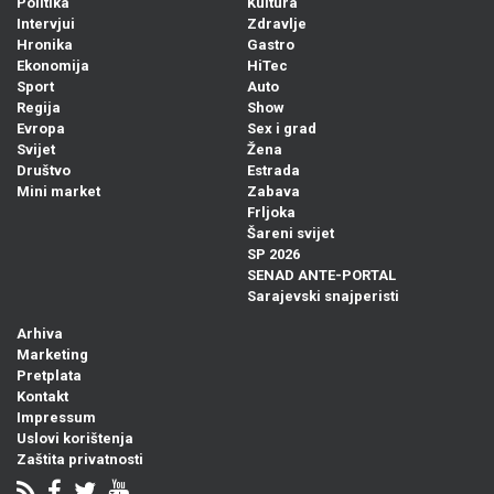
Politika
Kultura
Intervjui
Zdravlje
Hronika
Gastro
Ekonomija
HiTec
Sport
Auto
Regija
Show
Evropa
Sex i grad
Svijet
Žena
Društvo
Estrada
Mini market
Zabava
Frljoka
Šareni svijet
SP 2026
SENAD ANTE-PORTAL
Sarajevski snajperisti
Arhiva
Marketing
Pretplata
Kontakt
Impressum
Uslovi korištenja
Zaštita privatnosti