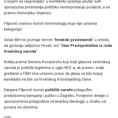
o kojem se raspravljalo" u kontekstu rješenja unutar ovih
sporazuma predstavlja političku reinterpretaciju povijesti, a ne
pravno-historijsku činjenicu.
Filipović svjesno koristi terminologiju koja nije ustavna
kategorija!
Ustav BiH ne poznaje termin
"hrvatski predstavnik"
u smislu
da ga biraju isključivo Hrvati, već
"član Predsjedništva iz reda
hrvatskog naroda"
.
Kritika prema Slavenu Kovačeviću koji traži glasove većinskog
naroda je politički legitimna iz ugla HDZ-a, ali pravno, svaki
građanin u FBiH ima ustavno pravo da glasa za bilo kojeg
kandidata na listi za hrvatskog ili bošnjačkog člana.
Darijana Filipović koristi
politički narativ
prilagođen
predizbornoj kampanji i publici u Zagrebu. Povijesne detalje o
sporazumima prilagođava stranačkoj ideologiji, u strahu od
poraza na izborima.
(SB)