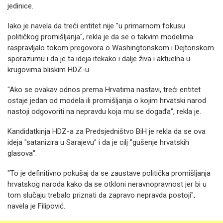
jedinice.
Iako je navela da treći entitet nije "u primarnom fokusu
političkog promišljanja", rekla je da se o takvim modelima
raspravljalo tokom pregovora o Washingtonskom i Dejtonskom
sporazumu i da je ta ideja itekako i dalje živa i aktuelna u
krugovima bliskim HDZ-u.
"Ako se ovakav odnos prema Hrvatima nastavi, treći entitet
ostaje jedan od modela ili promišljanja o kojim hrvatski narod
nastoji odgovoriti na nepravdu koja mu se događa", rekla je.
Kandidatkinja HDZ-a za Predsjedništvo BiH je rekla da se ova
ideja "satanizira u Sarajevu" i da je cilj "gušenje hrvatskih
glasova".
"To je definitivno pokušaj da se zaustave politička promišljanja
hrvatskog naroda kako da se otkloni neravnopravnost jer bi u
tom slučaju trebalo priznati da zapravo nepravda postoji",
navela je Filipović.