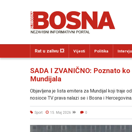
Rat u zalivu 💥
Vijesti
Politika
Intervju
SADA I ZVANIČNO: Poznato ko ć
Mundijala
Objavljena je lista emitera za Mundijal koji traje 
nosioce TV prava nalazi se i Bosna i Hercegovina
Sport
15. Maj 2026
0