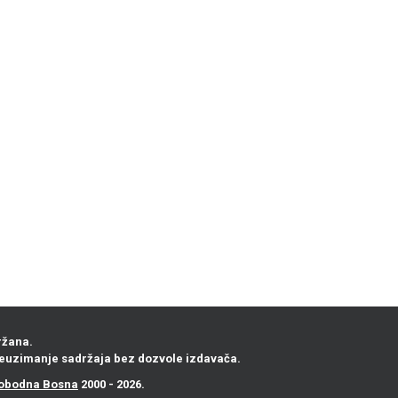
ržana.
euzimanje sadržaja bez dozvole izdavača.
obodna Bosna
2000 - 2026.