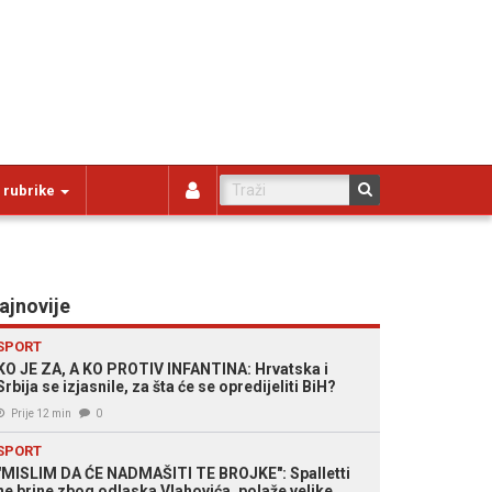
 rubrike
ajnovije
SPORT
KO JE ZA, A KO PROTIV INFANTINA: Hrvatska i
Srbija se izjasnile, za šta će se opredijeliti BiH?
Prije 12 min
0
SPORT
"MISLIM DA ĆE NADMAŠITI TE BROJKE": Spalletti
ne brine zbog odlaska Vlahovića, polaže velike