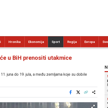
i
Hronika
Ekonomija
Sport
Regija
Evropa
Sve
e u BiH prenositi utakmice
N
od 11. juna do 19. jula, a među zemljama koje su dobile
.
Facebook
X
Kopiraj link
Više