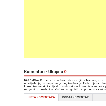
Komentari - Ukupno
0
NAPOMENA
: Komentari odražavaju stavove njihovih autora, a ne
od vrijeđanja, psovanja i vulgarnog izražavanja. Redakcija zadrža
komentara redakcija nije dužna obrisati sve komentare koji krše
mogu biti pronađeni sadržaji koji mogu biti u suprotnosti sa vaš
LISTA KOMENTARA
DODAJ KOMENTAR