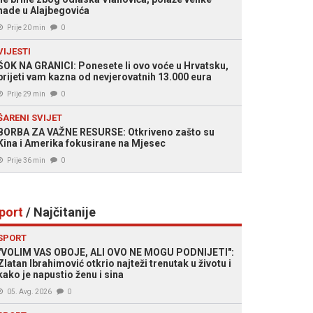
nade u Alajbegovića
Prije 20 min
0
VIJESTI
ŠOK NA GRANICI: Ponesete li ovo voće u Hrvatsku,
prijeti vam kazna od nevjerovatnih 13.000 eura
Prije 29 min
0
ŠARENI SVIJET
BORBA ZA VAŽNE RESURSE: Otkriveno zašto su
Kina i Amerika fokusirane na Mjesec
Prije 36 min
0
port
/ Najčitanije
SPORT
"VOLIM VAS OBOJE, ALI OVO NE MOGU PODNIJETI":
Zlatan Ibrahimović otkrio najteži trenutak u životu i
kako je napustio ženu i sina
05. Avg. 2026
0