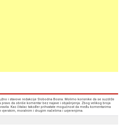
 nužno i stavove redakcije Slobodna Bosna. Molimo korisnike da se suzdrže
va pravo da obriše komentar bez najave i objašnjenja. Zbog velikog broja
 pravila. Kao čitalac također prihvatate mogućnost da među komentarima
im vjerskim, moralnim i drugim načelima i uvjerenjima.