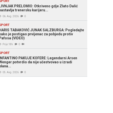
SPORT
LIVNJAK PRELOMIO: Otkriveno gdje Zlato Dalić
nastavlja trenersku karijeru...
06. Avg. 2026
0
SPORT
HARIS TABAKOVIĆ JUNAK SALZBURGA: Pogledajte
kako je postigao prvijenac za pobjedu protiv
Pafosa (VIDEO)
Prije 18h
0
SPORT
INFANTINO PAKUJE KOFERE: Legendarni Arsen
Wenger potvrdio da nije učestvovao u izradi
plana...
05. Avg. 2026
0