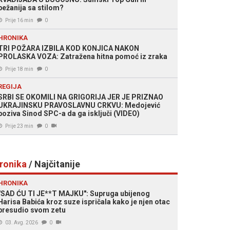
bežanija sa stilom?
Prije 16 min
0
HRONIKA
TRI POŽARA IZBILA KOD KONJICA NAKON
PROLASKA VOZA: Zatražena hitna pomoć iz zraka
Prije 18 min
0
REGIJA
SRBI SE OKOMILI NA GRIGORIJA JER JE PRIZNAO
UKRAJINSKU PRAVOSLAVNU CRKVU: Medojević
poziva Sinod SPC-a da ga isključi (VIDEO)
Prije 23 min
0
ronika
/ Najčitanije
HRONIKA
"SAD ĆU TI JE**T MAJKU": Supruga ubijenog
Harisa Babića kroz suze ispričala kako je njen otac
presudio svom zetu
03. Avg. 2026
0