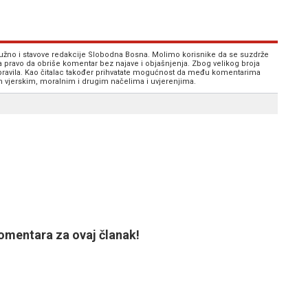
 nužno i stavove redakcije Slobodna Bosna. Molimo korisnike da se suzdrže
va pravo da obriše komentar bez najave i objašnjenja. Zbog velikog broja
 pravila. Kao čitalac također prihvatate mogućnost da među komentarima
im vjerskim, moralnim i drugim načelima i uvjerenjima.
mentara za ovaj članak!