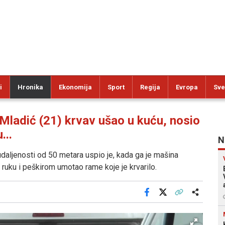
i
Hronika
Ekonomija
Sport
Regija
Evropa
Sve
adić (21) krvav ušao u kuću, nosio
...
N
daljenosti od 50 metara uspio je, kada ga je mašina
 ruku i peškirom umotao rame koje je krvarilo.
Facebook
X
Kopiraj link
Više