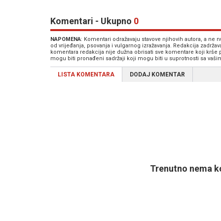
Komentari - Ukupno
0
NAPOMENA
: Komentari odražavaju stavove njihovih autora, a ne
od vrijeđanja, psovanja i vulgarnog izražavanja. Redakcija zadrža
komentara redakcija nije dužna obrisati sve komentare koji krše
mogu biti pronađeni sadržaji koji mogu biti u suprotnosti sa vaš
LISTA KOMENTARA
DODAJ KOMENTAR
Trenutno nema ko