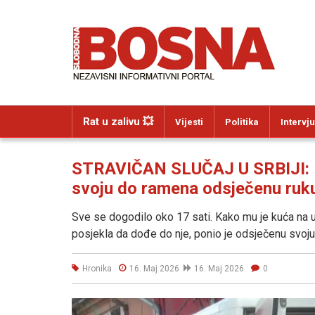
Rat u zalivu 💥
Vijesti
Politika
Intervju
STRAVIČAN SLUČAJ U SRBIJI: Ml
svoju do ramena odsječenu ruku
Sve se dogodilo oko 17 sati. Kako mu je kuća na u
posjekla da dođe do nje, ponio je odsječenu svoju
Hronika
16. Maj 2026
16. Maj 2026
0