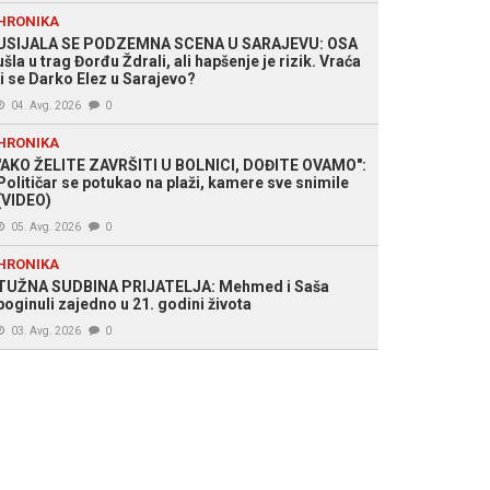
HRONIKA
USIJALA SE PODZEMNA SCENA U SARAJEVU: OSA
ušla u trag Đorđu Ždrali, ali hapšenje je rizik. Vraća
li se Darko Elez u Sarajevo?
04. Avg. 2026
0
HRONIKA
"AKO ŽELITE ZAVRŠITI U BOLNICI, DOĐITE OVAMO":
Političar se potukao na plaži, kamere sve snimile
(VIDEO)
05. Avg. 2026
0
HRONIKA
TUŽNA SUDBINA PRIJATELJA: Mehmed i Saša
poginuli zajedno u 21. godini života
03. Avg. 2026
0