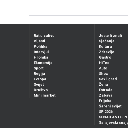
Rat u zalivu
Jeste li znali
Vijesti
Sjećanje
Politika
Kultura
Intervjui
Zdravlje
Hronika
Gastro
Ekonomija
HiTec
Sport
Auto
Regija
Show
Evropa
Sex i grad
Svijet
Žena
Društvo
Estrada
Mini market
Zabava
Frljoka
Šareni svijet
SP 2026
SENAD ANTE-P
Sarajevski snajp