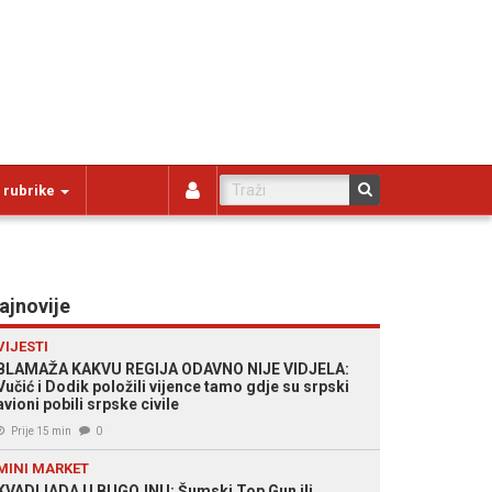
 rubrike
ajnovije
VIJESTI
BLAMAŽA KAKVU REGIJA ODAVNO NIJE VIDJELA:
Vučić i Dodik položili vijence tamo gdje su srpski
avioni pobili srpske civile
Prije 15 min
0
MINI MARKET
KVADIJADA U BUGOJNU: Šumski Top Gun ili