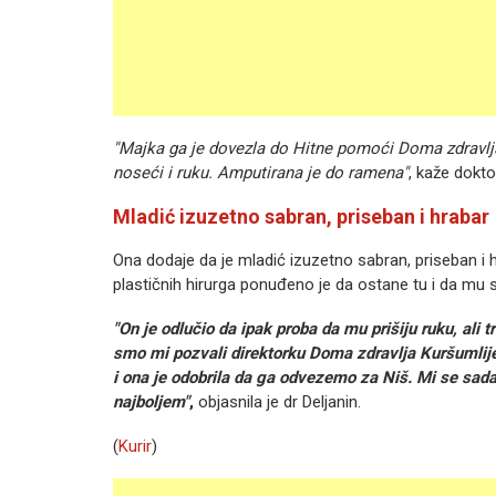
"Majka ga je dovezla do Hitne pomoći Doma zdravlj
noseći i ruku. Amputirana je do ramena"
, kaže doktor
Mladić izuzetno sabran, priseban i hrabar
Ona dodaje da je mladić izuzetno sabran, priseban i h
plastičnih hirurga ponuđeno je da ostane tu i da mu sani
"On je odlučio da ipak proba da mu prišiju ruku, ali 
smo mi pozvali direktorku Doma zdravlja Kuršumlije 
i ona je odobrila da ga odvezemo za Niš. Mi se sad
najboljem"
,
objasnila je dr Deljanin.
(
Kurir
)