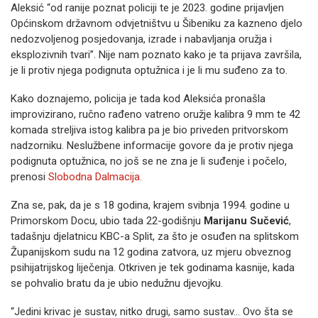
Aleksić “od ranije poznat policiji te je 2023. godine prijavljen
Općinskom državnom odvjetništvu u Šibeniku za kazneno djelo
nedozvoljenog posjedovanja, izrade i nabavljanja oružja i
eksplozivnih tvari”. Nije nam poznato kako je ta prijava završila,
je li protiv njega podignuta optužnica i je li mu suđeno za to.
Kako doznajemo, policija je tada kod Aleksića pronašla
improvizirano, ručno rađeno vatreno oružje kalibra 9 mm te 42
komada streljiva istog kalibra pa je bio priveden pritvorskom
nadzorniku. Neslužbene informacije govore da je protiv njega
podignuta optužnica, no još se ne zna je li suđenje i počelo,
prenosi
Slobodna Dalmacija.
Zna se, pak, da je s 18 godina, krajem svibnja 1994. godine u
Primorskom Docu, ubio tada 22-godišnju
Marijanu Sučević
,
tadašnju djelatnicu KBC-a Split, za što je osuđen na splitskom
Županijskom sudu na 12 godina zatvora, uz mjeru obveznog
psihijatrijskog liječenja. Otkriven je tek godinama kasnije, kada
se pohvalio bratu da je ubio nedužnu djevojku.
“Jedini krivac je sustav, nitko drugi, samo sustav... Ovo šta se