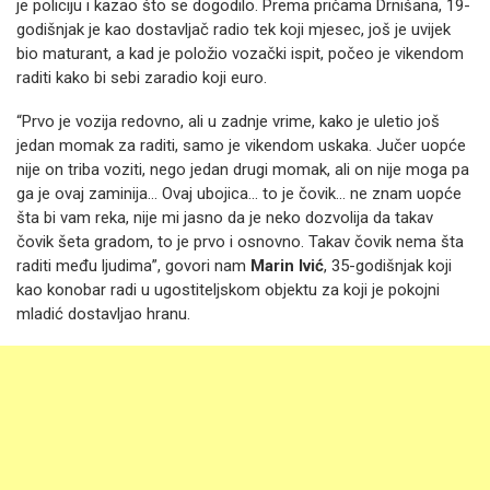
je policiju i kazao što se dogodilo. Prema pričama Drnišana, 19-
godišnjak je kao dostavljač radio tek koji mjesec, još je uvijek
bio maturant, a kad je položio vozački ispit, počeo je vikendom
raditi kako bi sebi zaradio koji euro.
“Prvo je vozija redovno, ali u zadnje vrime, kako je uletio još
jedan momak za raditi, samo je vikendom uskaka. Jučer uopće
nije on triba voziti, nego jedan drugi momak, ali on nije moga pa
ga je ovaj zaminija... Ovaj ubojica... to je čovik... ne znam uopće
šta bi vam reka, nije mi jasno da je neko dozvolija da takav
čovik šeta gradom, to je prvo i osnovno. Takav čovik nema šta
raditi među ljudima”, govori nam
Marin Ivić
, 35-godišnjak koji
kao konobar radi u ugostiteljskom objektu za koji je pokojni
mladić dostavljao hranu.