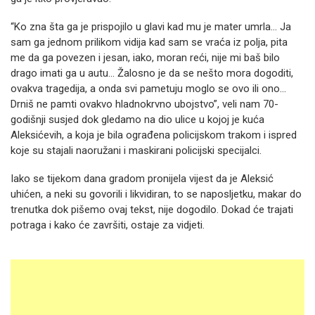
“Ko zna šta ga je prispojilo u glavi kad mu je mater umrla... Ja
sam ga jednom prilikom vidija kad sam se vraća iz polja, pita
me da ga povezen i jesan, iako, moran reći, nije mi baš bilo
drago imati ga u autu... Žalosno je da se nešto mora dogoditi,
ovakva tragedija, a onda svi pametuju moglo se ovo ili ono...
Drniš ne pamti ovakvo hladnokrvno ubojstvo”, veli nam 70-
godišnji susjed dok gledamo na dio ulice u kojoj je kuća
Aleksićevih, a koja je bila ograđena policijskom trakom i ispred
koje su stajali naoružani i maskirani policijski specijalci.
Iako se tijekom dana gradom pronijela vijest da je Aleksić
uhićen, a neki su govorili i likvidiran, to se naposljetku, makar do
trenutka dok pišemo ovaj tekst, nije dogodilo. Dokad će trajati
potraga i kako će završiti, ostaje za vidjeti.