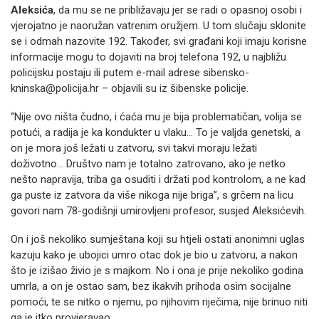
Aleksića
, da mu se ne približavaju jer se radi o opasnoj osobi i
vjerojatno je naoružan vatrenim oružjem. U tom slučaju sklonite
se i odmah nazovite 192. Također, svi građani koji imaju korisne
informacije mogu to dojaviti na broj telefona 192, u najbližu
policijsku postaju ili putem e-mail adrese sibensko-
kninska@policija.hr – objavili su iz šibenske policije.
“Nije ovo ništa čudno, i ćaća mu je bija problematičan, volija se
potući, a radija je ka kondukter u vlaku... To je valjda genetski, a
on je mora još ležati u zatvoru, svi takvi moraju ležati
doživotno... Društvo nam je totalno zatrovano, ako je netko
nešto napravija, triba ga osuditi i držati pod kontrolom, a ne kad
ga puste iz zatvora da više nikoga nije briga”, s grčem na licu
govori nam 78-godišnji umirovljeni profesor, susjed Aleksićevih.
On i još nekoliko sumještana koji su htjeli ostati anonimni uglas
kazuju kako je ubojici umro otac dok je bio u zatvoru, a nakon
što je izišao živio je s majkom. No i ona je prije nekoliko godina
umrla, a on je ostao sam, bez ikakvih prihoda osim socijalne
pomoći, te se nitko o njemu, po njihovim riječima, nije brinuo niti
ga je itko provjeravao.