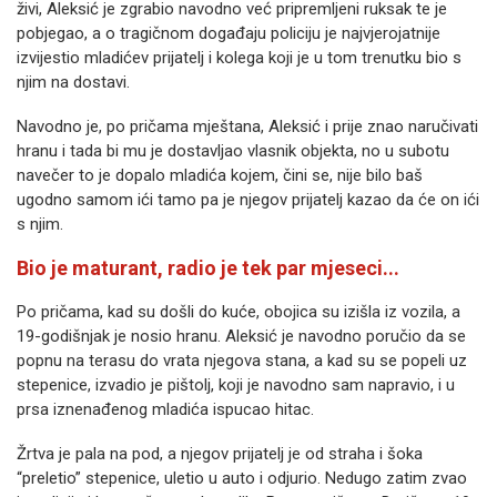
živi, Aleksić je zgrabio navodno već pripremljeni ruksak te je
pobjegao, a o tragičnom događaju policiju je najvjerojatnije
izvijestio mladićev prijatelj i kolega koji je u tom trenutku bio s
njim na dostavi.
Navodno je, po pričama mještana, Aleksić i prije znao naručivati
hranu i tada bi mu je dostavljao vlasnik objekta, no u subotu
navečer to je dopalo mladića kojem, čini se, nije bilo baš
ugodno samom ići tamo pa je njegov prijatelj kazao da će on ići
s njim.
Bio je maturant, radio je tek par mjeseci...
Po pričama, kad su došli do kuće, obojica su izišla iz vozila, a
19-godišnjak je nosio hranu. Aleksić je navodno poručio da se
popnu na terasu do vrata njegova stana, a kad su se popeli uz
stepenice, izvadio je pištolj, koji je navodno sam napravio, i u
prsa iznenađenog mladića ispucao hitac.
Žrtva je pala na pod, a njegov prijatelj je od straha i šoka
“preletio” stepenice, uletio u auto i odjurio. Nedugo zatim zvao