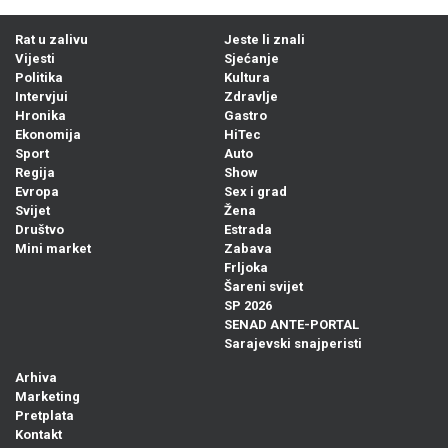
Rat u zalivu
Jeste li znali
Vijesti
Sjećanje
Politika
Kultura
Intervjui
Zdravlje
Hronika
Gastro
Ekonomija
HiTec
Sport
Auto
Regija
Show
Evropa
Sex i grad
Svijet
Žena
Društvo
Estrada
Mini market
Zabava
Frljoka
Šareni svijet
SP 2026
SENAD ANTE-PORTAL
Sarajevski snajperisti
Arhiva
Marketing
Pretplata
Kontakt