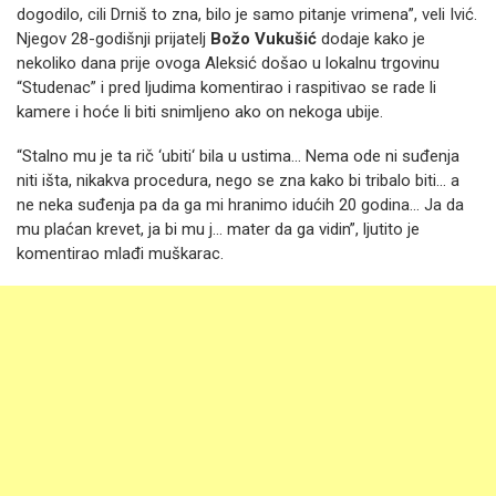
dogodilo, cili Drniš to zna, bilo je samo pitanje vrimena”, veli Ivić.
Njegov 28-godišnji prijatelj
Božo Vukušić
dodaje kako je
nekoliko dana prije ovoga Aleksić došao u lokalnu trgovinu
“Studenac” i pred ljudima komentirao i raspitivao se rade li
kamere i hoće li biti snimljeno ako on nekoga ubije.
“Stalno mu je ta rič ‘ubiti‘ bila u ustima... Nema ode ni suđenja
niti išta, nikakva procedura, nego se zna kako bi tribalo biti... a
ne neka suđenja pa da ga mi hranimo idućih 20 godina... Ja da
mu plaćan krevet, ja bi mu j... mater da ga vidin”, ljutito je
komentirao mlađi muškarac.