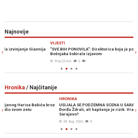
Najnovije
Previous
N
VIJESTI
RA
a
"SVE BIH PONOVILA": Direktorica koja je potpisala otkaze za 22
HU
Bošnjaka šokirala izjavom
pr
Prije 22 min
0
Hronika
/ Najčitanije
Previous
N
HRONIKA
H
z
USIJALA SE PODZEMNA SCENA U SARAJEVU: OSA ušla u trag
"A
Đorđu Ždrali, ali hapšenje je rizik. Vraća li se Darko Elez u
po
Sarajevo?
04. Avg. 2026
0