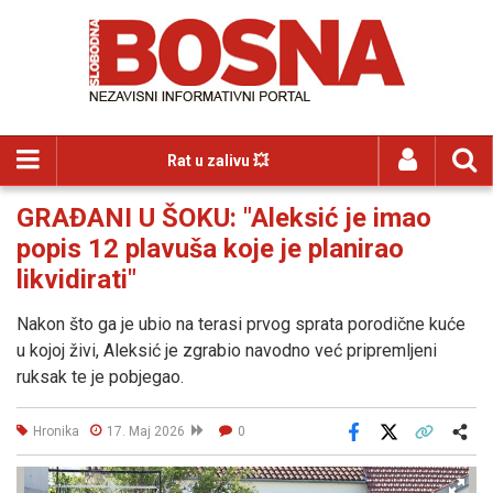
Rat u zalivu 💥
GRAĐANI U ŠOKU: "Aleksić je imao
popis 12 plavuša koje je planirao
likvidirati"
Nakon što ga je ubio na terasi prvog sprata porodične kuće
u kojoj živi, Aleksić je zgrabio navodno već pripremljeni
ruksak te je pobjegao.
Hronika
17. Maj 2026
0
Facebook
X
Kopiraj link
Više