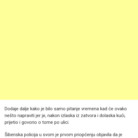
Dodaje dalje kako je bilo samo pitanje vremena kad će ovako
nešto napraviti jer je, nakon izlaska iz zatvora i dolaska kući,
prijetio i govorio o tome po ulici.
Šibenska policija u svom je prvom priopćenju objavila da je