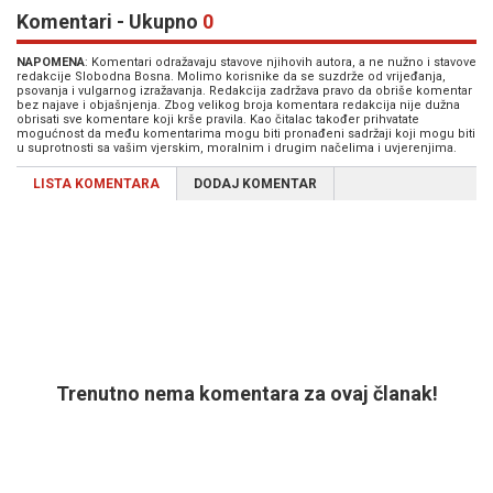
Komentari - Ukupno
0
NAPOMENA
: Komentari odražavaju stavove njihovih autora, a ne nužno i stavove
redakcije Slobodna Bosna. Molimo korisnike da se suzdrže od vrijeđanja,
psovanja i vulgarnog izražavanja. Redakcija zadržava pravo da obriše komentar
bez najave i objašnjenja. Zbog velikog broja komentara redakcija nije dužna
obrisati sve komentare koji krše pravila. Kao čitalac također prihvatate
mogućnost da među komentarima mogu biti pronađeni sadržaji koji mogu biti
u suprotnosti sa vašim vjerskim, moralnim i drugim načelima i uvjerenjima.
LISTA KOMENTARA
DODAJ KOMENTAR
Trenutno nema komentara za ovaj članak!