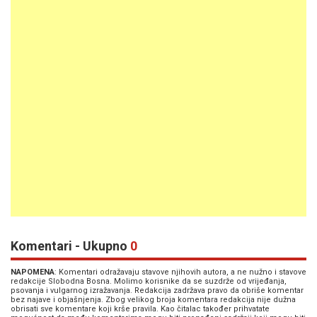
Komentari - Ukupno
0
NAPOMENA
: Komentari odražavaju stavove njihovih autora, a ne nužno i stavove
redakcije Slobodna Bosna. Molimo korisnike da se suzdrže od vrijeđanja,
psovanja i vulgarnog izražavanja. Redakcija zadržava pravo da obriše komentar
bez najave i objašnjenja. Zbog velikog broja komentara redakcija nije dužna
obrisati sve komentare koji krše pravila. Kao čitalac također prihvatate