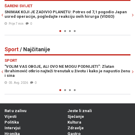
Previous
N
SHOW
dio Japan
URNEBESNO: Novi "izum" u trans bacio pivopije širom svijeta
EO)
pogledajte kako radi...
Prije 8 min
0
Sport
/ Najčitanije
Previous
N
SPORT
 Zlatan
LIVNJAK PRELOMIO: Otkriveno gdje Zlato Dalić nastavlj
je napustio ženu
trenersku karijeru...
06. Avg. 2026
0
Rat u zalivu
Jeste li znali
Vijesti
Sjećanje
Politika
Kultura
Intervjui
Zdravlje
Hronika
Gastro