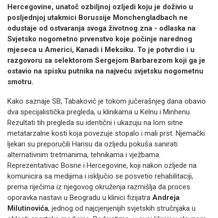
Hercegovine, unatoč ozbiljnoj ozljedi koju je doživio u
posljednjoj utakmici Borussije Monchengladbach ne
odustaje od ostvaranja svoga životnog zna - odlaska na
Svjetsko nogometno prvenstvo koje počinje narednog
mjeseca u Americi, Kanadi i Meksiku. To je potvrdio i u
razgovoru sa selektorom Sergejom Barbarezom koji ga je
ostavio na spisku putnika na najveću svjetsku nogometnu
smotru.
Kako saznaje SB, Tabaković je tokom jučerašnjeg dana obavio
dva specijalistička pregleda, u klinikama u Kelnu i Minhenu.
Rezultati tih pregleda su identični i ukazuju na lom sitne
metatarzalne kosti koja povezuje stopalo i mali prst. Njemački
ljekari su preporučili Harisu da ozljedu pokuša sanirati
alternativnim tretmanima, tehnikama i vježbama.
Reprezentativac Bosne i Hercegovine, koji nakon ozljede na
komunicira sa medijima i isključio se posvetio rehabilitaciji,
prema riječima iz njegovog okruženja razmišlja da proces
oporavka nastavi u Beogradu u klinici fizijatra
Andreja
Milutinovića
, jednog od najcjenjenijih svjetskih stručnjaka u