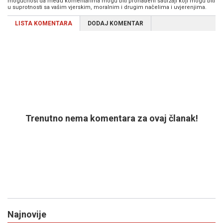
mogućnost da među komentarima mogu biti pronađeni sadržaji koji mogu biti
u suprotnosti sa vašim vjerskim, moralnim i drugim načelima i uvjerenjima.
LISTA KOMENTARA
DODAJ KOMENTAR
Trenutno nema komentara za ovaj članak!
Najnovije