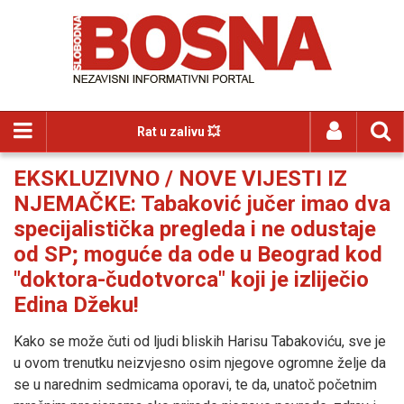
Rat u zalivu 💥
EKSKLUZIVNO / NOVE VIJESTI IZ
NJEMAČKE: Tabaković jučer imao dva
specijalistička pregleda i ne odustaje
od SP; moguće da ode u Beograd kod
"doktora-čudotvorca" koji je izliječio
Edina Džeku!
Kako se može čuti od ljudi bliskih Harisu Tabakoviću, sve je
u ovom trenutku neizvjesno osim njegove ogromne želje da
se u narednim sedmicama oporavi, te da, unatoč početnim