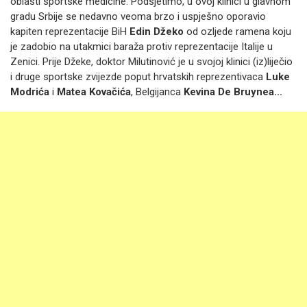
oblasti sportske medicine. Podsjetimo, u ovoj klinici u glavnom
gradu Srbije se nedavno veoma brzo i uspješno oporavio
kapiten reprezentacije BiH
Edin Džeko
od ozljede ramena koju
je zadobio na utakmici baraža protiv reprezentacije Italije u
Zenici. Prije Džeke, doktor Milutinović je u svojoj klinici (iz)liječio
i druge sportske zvijezde poput hrvatskih reprezentivaca
Luke
Modrića
i
Matea Kovačića
, Belgijanca
Kevina De Bruynea...