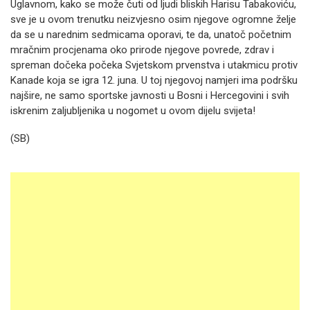
Uglavnom, kako se može čuti od ljudi bliskih Harisu Tabakoviću,
sve je u ovom trenutku neizvjesno osim njegove ogromne želje
da se u narednim sedmicama oporavi, te da, unatoč početnim
mračnim procjenama oko prirode njegove povrede, zdrav i
spreman dočeka počeka Svjetskom prvenstva i utakmicu protiv
Kanade koja se igra 12. juna. U toj njegovoj namjeri ima podršku
najšire, ne samo sportske javnosti u Bosni i Hercegovini i svih
iskrenim zaljubljenika u nogomet u ovom dijelu svijeta!
(SB)