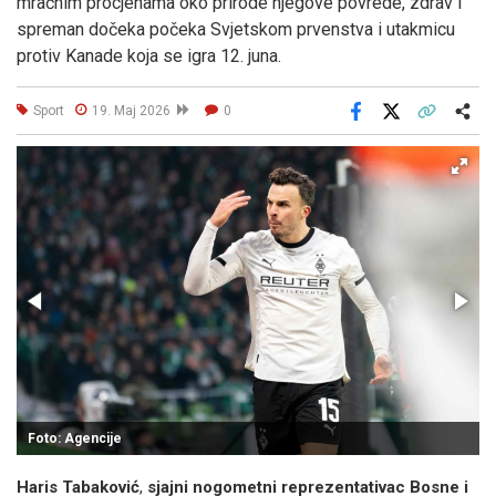
mračnim procjenama oko prirode njegove povrede, zdrav i
spreman dočeka počeka Svjetskom prvenstva i utakmicu
protiv Kanade koja se igra 12. juna.
Sport
19. Maj 2026
0
Facebook
X
Kopiraj link
Više
Foto: Agencije
Haris Tabaković
,
sjajni nogometni reprezentativac Bosne i