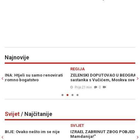
Najnovije
Previous
N
REGIJA
H
ZELENSKI DOPUTOVAO U BEOGRAD: Oglasio se uoči sutrašnjeg
DR
sastanka s Vučićem, Moskva sve pomno prati
va
Prije 21 min
0
Svijet
/ Najčitanije
Previous
N
SVIJET
SV
IZRAEL ZABRINUT ZBOG POBJEDE EL-SAYEDA: "Ovo je gore od
PR
Mamdanija!"