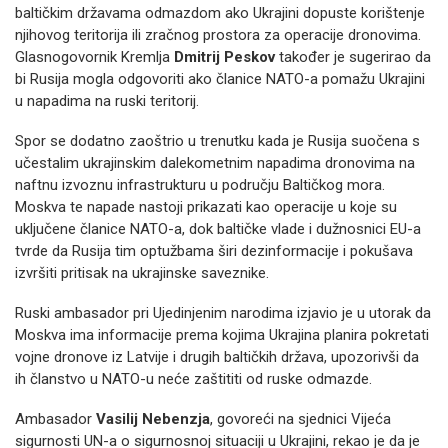
baltičkim državama odmazdom ako Ukrajini dopuste korištenje
njihovog teritorija ili zračnog prostora za operacije dronovima.
Glasnogovornik Kremlja
Dmitrij Peskov
također je sugerirao da
bi Rusija mogla odgovoriti ako članice NATO-a pomažu Ukrajini
u napadima na ruski teritorij.
Spor se dodatno zaoštrio u trenutku kada je Rusija suočena s
učestalim ukrajinskim dalekometnim napadima dronovima na
naftnu izvoznu infrastrukturu u području Baltičkog mora.
Moskva te napade nastoji prikazati kao operacije u koje su
uključene članice NATO-a, dok baltičke vlade i dužnosnici EU-a
tvrde da Rusija tim optužbama širi dezinformacije i pokušava
izvršiti pritisak na ukrajinske saveznike.
Ruski ambasador pri Ujedinjenim narodima izjavio je u utorak da
Moskva ima informacije prema kojima Ukrajina planira pokretati
vojne dronove iz Latvije i drugih baltičkih država, upozorivši da
ih članstvo u NATO-u neće zaštititi od ruske odmazde.
Ambasador
Vasilij Nebenzja
, govoreći na sjednici Vijeća
sigurnosti UN-a o sigurnosnoj situaciji u Ukrajini, rekao je da je