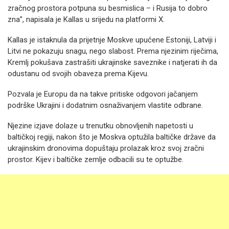
zračnog prostora potpuna su besmislica – i Rusija to dobro
zna”, napisala je Kallas u srijedu na platformi X.
Kallas je istaknula da prijetnje Moskve upućene Estoniji, Latviji i
Litvi ne pokazuju snagu, nego slabost. Prema njezinim riječima,
Kremlj pokušava zastrašiti ukrajinske saveznike i natjerati ih da
odustanu od svojih obaveza prema Kijevu.
Pozvala je Europu da na takve pritiske odgovori jačanjem
podrške Ukrajini i dodatnim osnaživanjem vlastite odbrane.
Njezine izjave dolaze u trenutku obnovljenih napetosti u
baltičkoj regiji, nakon što je Moskva optužila baltičke države da
ukrajinskim dronovima dopuštaju prolazak kroz svoj zračni
prostor. Kijev i baltičke zemlje odbacili su te optužbe.