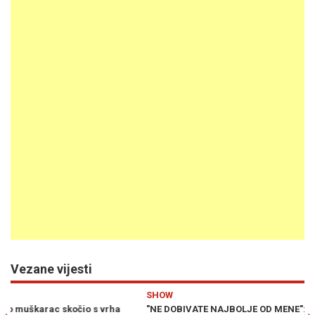
Vezane vijesti
Previous
N
SHOW
SP
"NE DOBIVATE NAJBOLJE OD MENE": Jon Bon Jovi iznenada
LU