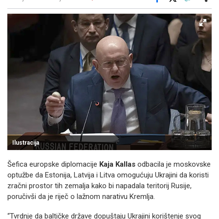
Facebook
X
Kopiraj link
Više
Ilustracija
Šefica europske diplomacije
Kaja Kallas
odbacila je moskovske
optužbe da Estonija, Latvija i Litva omogućuju Ukrajini da koristi
zračni prostor tih zemalja kako bi napadala teritorij Rusije,
poručivši da je riječ o lažnom narativu Kremlja.
“Tvrdnje da baltičke države dopuštaju Ukrajini korištenje svog