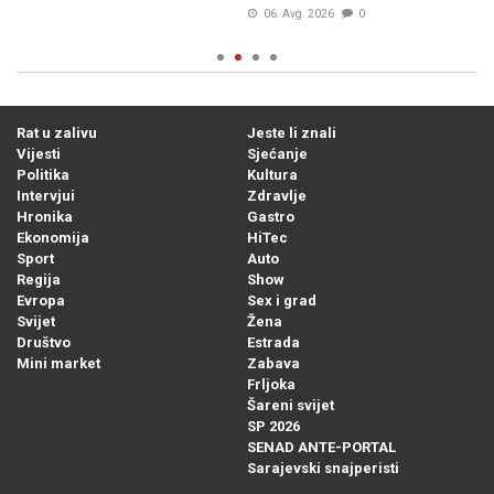
06. Avg. 2026
0
Rat u zalivu
Jeste li znali
Vijesti
Sjećanje
Politika
Kultura
Intervjui
Zdravlje
Hronika
Gastro
Ekonomija
HiTec
Sport
Auto
Regija
Show
Evropa
Sex i grad
Svijet
Žena
Društvo
Estrada
Mini market
Zabava
Frljoka
Šareni svijet
SP 2026
SENAD ANTE-PORTAL
Sarajevski snajperisti