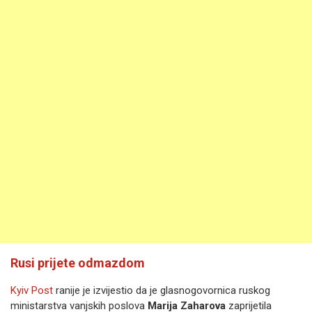
Rusi prijete odmazdom
Kyiv Post
ranije je izvijestio da je glasnogovornica ruskog
ministarstva vanjskih poslova
Marija Zaharova
zaprijetila