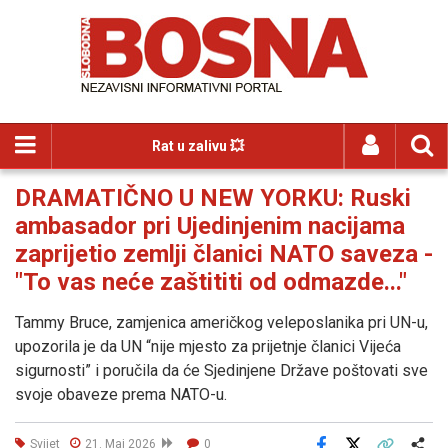
Rat u zalivu 💥
DRAMATIČNO U NEW YORKU: Ruski
ambasador pri Ujedinjenim nacijama
zaprijetio zemlji članici NATO saveza -
"To vas neće zaštititi od odmazde..."
Tammy Bruce, zamjenica američkog veleposlanika pri UN-u,
upozorila je da UN “nije mjesto za prijetnje članici Vijeća
sigurnosti” i poručila da će Sjedinjene Države poštovati sve
svoje obaveze prema NATO-u.
Svijet
21. Maj 2026
0