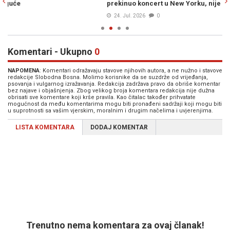
prekinuo koncert u New Yorku, nije se osjećao dobro
st
24. Jul. 2026
0
Komentari - Ukupno
0
NAPOMENA
: Komentari odražavaju stavove njihovih autora, a ne nužno i stavove
redakcije Slobodna Bosna. Molimo korisnike da se suzdrže od vrijeđanja,
psovanja i vulgarnog izražavanja. Redakcija zadržava pravo da obriše komentar
bez najave i objašnjenja. Zbog velikog broja komentara redakcija nije dužna
obrisati sve komentare koji krše pravila. Kao čitalac također prihvatate
mogućnost da među komentarima mogu biti pronađeni sadržaji koji mogu biti
u suprotnosti sa vašim vjerskim, moralnim i drugim načelima i uvjerenjima.
LISTA KOMENTARA
DODAJ KOMENTAR
Trenutno nema komentara za ovaj članak!