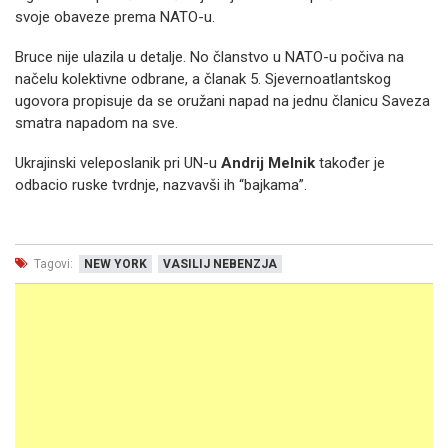
svoje obaveze prema NATO-u.
Bruce nije ulazila u detalje. No članstvo u NATO-u počiva na
načelu kolektivne odbrane, a članak 5. Sjevernoatlantskog
ugovora propisuje da se oružani napad na jednu članicu Saveza
smatra napadom na sve.
Ukrajinski veleposlanik pri UN-u
Andrij Melnik
također je
odbacio ruske tvrdnje, nazvavši ih “bajkama”.
Tagovi:
NEW YORK
VASILIJ NEBENZJA