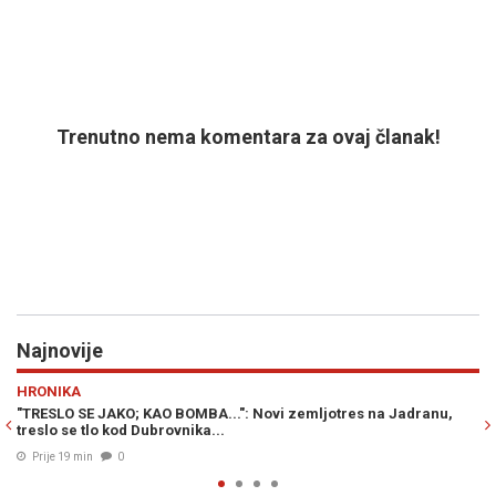
Trenutno nema komentara za ovaj članak!
Najnovije
Previous
N
EVROPA
 Novi zemljotres na Jadranu,
ODJEKUJU EKSPLOZIJE: Ukrajinci pogodi
udaljen 1.700 kilometara od granice...
Prije 22 min
0