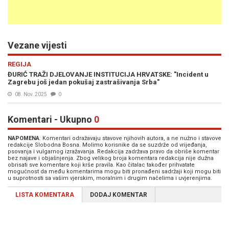
Vezane vijesti
REGIJA
ĐURIĆ TRAŽI DJELOVANJE INSTITUCIJA HRVATSKE: "Incident u
Zagrebu još jedan pokušaj zastrašivanja Srba"
08. Nov. 2025
0
Komentari - Ukupno
0
NAPOMENA
: Komentari odražavaju stavove njihovih autora, a ne nužno i stavove
redakcije Slobodna Bosna. Molimo korisnike da se suzdrže od vrijeđanja,
psovanja i vulgarnog izražavanja. Redakcija zadržava pravo da obriše komentar
bez najave i objašnjenja. Zbog velikog broja komentara redakcija nije dužna
obrisati sve komentare koji krše pravila. Kao čitalac također prihvatate
mogućnost da među komentarima mogu biti pronađeni sadržaji koji mogu biti
u suprotnosti sa vašim vjerskim, moralnim i drugim načelima i uvjerenjima.
LISTA KOMENTARA
DODAJ KOMENTAR