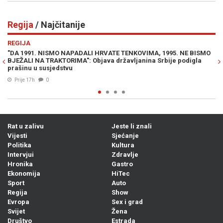
Regija
/ Najčitanije
Previous
N
REGIJA
RVATE TENKOVIMA, 1995. NE BISMO
"NEKO ĆE ZAKUHATI U BIH, NE TREB
va državljanina Srbije podigla
političar širi paniku i traži hitno s
našom zemljom
04. Avg. 2026
1
Rat u zalivu
Jeste li znali
Vijesti
Sjećanje
Politika
Kultura
Intervjui
Zdravlje
Hronika
Gastro
Ekonomija
HiTec
Sport
Auto
Regija
Show
Evropa
Sex i grad
Svijet
Žena
Društvo
Estrada