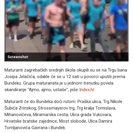
Screenshot
Maturanti zagrebačkih srednjih škola okupili su se na Trgu bana
Josipa Jelačića, odakle će se u 12 sati u povorci uputiti prema
Bundeku. Grupa maturanata je u jednom trenutku povela
skandiranje "Ajmo, ajmo, ustaše", piše
Index.hr.
Maturanti će do Bundeka doći rutom: Praška ulica, Trg Nikole
Šubića Zrinskog, Strossmayerov trg, Trg kralja Tomislava,
Mihanovićeva, Miramarska cesta, Ulica grada Vukovara,
Hrvatske bratske zajednice, Most slobode, Ulica Damira
Tomljanovića Gavrana i Bundek.