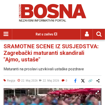
Rat u zalivu 💥
SRAMOTNE SCENE IZ SUSJEDSTVA:
Zagrebački maturanti skandirali
"Ajmo, ustaše"
Maturanti na proslavi uzvikivali ustaške pozdrave
Regija
22. Maj 2026
22. Maj 2026
0
Facebook
X
Kopiraj link
Više