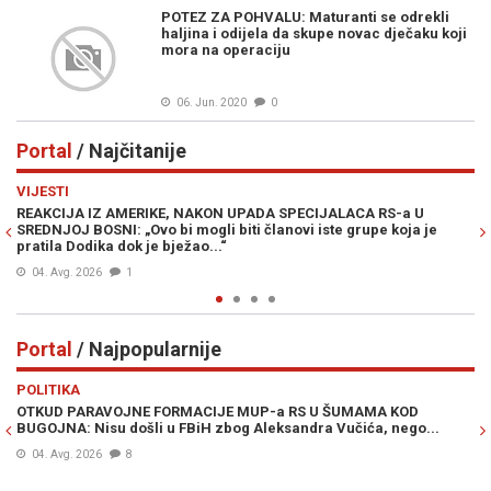
POTEZ ZA POHVALU: Maturanti se odrekli
haljina i odijela da skupe novac dječaku koji
mora na operaciju
06. Jun. 2020
0
Portal
/ Najčitanije
Previous
N
VIJESTI
PO
REAKCIJA IZ AMERIKE, NAKON UPADA SPECIJALACA RS-a U
ŽE
SREDNJOJ BOSNI: „Ovo bi mogli biti članovi iste grupe koja je
"O
pratila Dodika dok je bježao...“
04. Avg. 2026
1
Portal
/ Najpopularnije
Previous
N
POLITIKA
VI
OTKUD PARAVOJNE FORMACIJE MUP-a RS U ŠUMAMA KOD
OT
BUGOJNA: Nisu došli u FBiH zbog Aleksandra Vučića, nego...
po
Bi
04. Avg. 2026
8