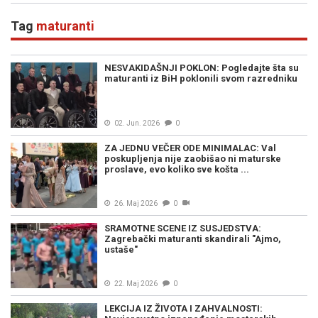
Tag
maturanti
NESVAKIDAŠNJI POKLON: Pogledajte šta su
maturanti iz BiH poklonili svom razredniku
02. Jun. 2026
0
ZA JEDNU VEČER ODE MINIMALAC: Val
poskupljenja nije zaobišao ni maturske
proslave, evo koliko sve košta ...
26. Maj 2026
0
SRAMOTNE SCENE IZ SUSJEDSTVA:
Zagrebački maturanti skandirali "Ajmo,
ustaše"
22. Maj 2026
0
LEKCIJA IZ ŽIVOTA I ZAHVALNOSTI: