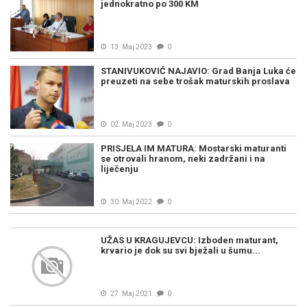
jednokratno po 300 KM
13. Maj 2023
0
STANIVUKOVIĆ NAJAVIO: Grad Banja Luka će
preuzeti na sebe trošak maturskih proslava
02. Maj 2023
0
PRISJELA IM MATURA: Mostarski maturanti
se otrovali hranom, neki zadržani i na
liječenju
30. Maj 2022
0
UŽAS U KRAGUJEVCU: Izboden maturant,
krvario je dok su svi bježali u šumu...
27. Maj 2021
0