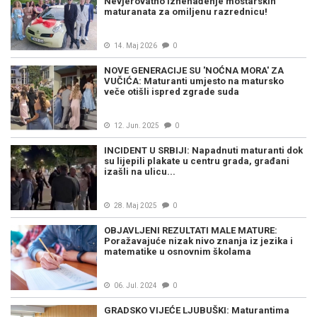
Nevjerovatno iznenađenje mostarskih
maturanata za omiljenu razrednicu!
14. Maj 2026
0
NOVE GENERACIJE SU 'NOĆNA MORA' ZA
VUČIĆA: Maturanti umjesto na matursko
veče otišli ispred zgrade suda
12. Jun. 2025
0
INCIDENT U SRBIJI: Napadnuti maturanti dok
su lijepili plakate u centru grada, građani
izašli na ulicu...
28. Maj 2025
0
OBJAVLJENI REZULTATI MALE MATURE:
Poražavajuće nizak nivo znanja iz jezika i
matematike u osnovnim školama
06. Jul. 2024
0
GRADSKO VIJEĆE LJUBUŠKI: Maturantima