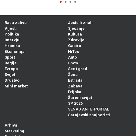
Rat u zalivu
Jeste li znali
Vijesti
Sjećanje
Politika
Kultura
Intervjui
Zdravlje
Hronika
Gastro
Ekonomija
HiTec
Sport
Auto
Regija
Show
Evropa
Sex i grad
Svijet
Žena
Društvo
Estrada
Mini market
Zabava
Frljoka
Šareni svijet
SP 2026
SENAD ANTE-PORTAL
Sarajevski snajperisti
Arhiva
Marketing