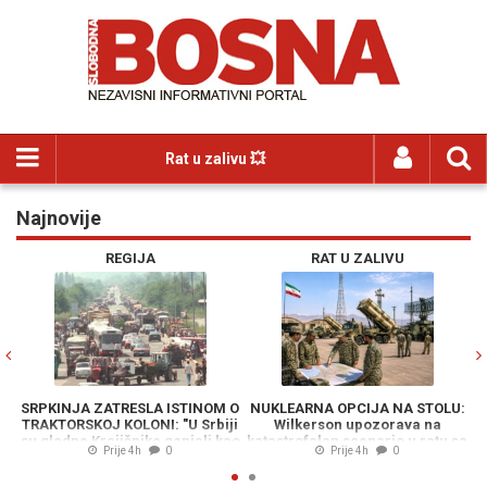
Rat u zalivu 💥
Najnovije
Previous
N
REGIJA
RAT U ZALIVU
SRPKINJA ZATRESLA ISTINOM O
NUKLEARNA OPCIJA NA STOLU:
TRAKTORSKOJ KOLONI: "U Srbiji
Wilkerson upozorava na
S
su gladne Krajišnike ganjali kao
katastrofalan scenario u ratu sa
p
Prije 4h
0
Prije 4h
0
divljač"
Iranom