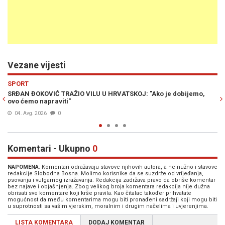
Vezane vijesti
Previous
N
SPORT
 dobijemo,
NEKIMA SE OVO NEĆE SVIDJETI: Đoković predložio revol
promjenu tenisa
03. Avg. 2026
0
Komentari - Ukupno
0
NAPOMENA
: Komentari odražavaju stavove njihovih autora, a ne nužno i stavove
redakcije Slobodna Bosna. Molimo korisnike da se suzdrže od vrijeđanja,
psovanja i vulgarnog izražavanja. Redakcija zadržava pravo da obriše komentar
bez najave i objašnjenja. Zbog velikog broja komentara redakcija nije dužna
obrisati sve komentare koji krše pravila. Kao čitalac također prihvatate
mogućnost da među komentarima mogu biti pronađeni sadržaji koji mogu biti
u suprotnosti sa vašim vjerskim, moralnim i drugim načelima i uvjerenjima.
LISTA KOMENTARA
DODAJ KOMENTAR