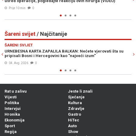
VIDEO)
pogledajte kako radi...
Prije 11 min
0
Šareni svijet
/ Najčitanije
Previous
N
ŠARENI SVIJET
ati šta su
"SRBI SU VANZEMALJCI SA PLANETE SRBISLAVE": Televizi
iznio teorije koje su šokirale gledaoce
05. Avg. 2026
0
Rat u zalivu
Jeste li znali
Vijesti
Sjećanje
Politika
Kultura
Intervjui
Zdravlje
Hronika
Gastro
Ekonomija
HiTec
Sport
Auto
Regija
Show