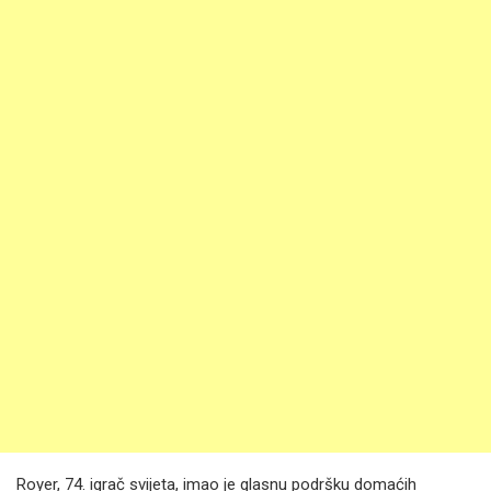
Royer, 74. igrač svijeta, imao je glasnu podršku domaćih