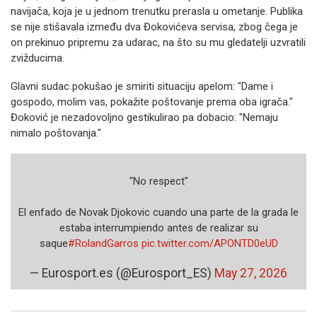
navijača, koja je u jednom trenutku prerasla u ometanje. Publika
se nije stišavala između dva Đokovićeva servisa, zbog čega je
on prekinuo pripremu za udarac, na što su mu gledatelji uzvratili
zvižducima.
Glavni sudac pokušao je smiriti situaciju apelom: "Dame i
gospodo, molim vas, pokažite poštovanje prema oba igrača."
Đoković je nezadovoljno gestikulirao pa dobacio: "Nemaju
nimalo poštovanja."
"No respect"
El enfado de Novak Djokovic cuando una parte de la grada le
estaba interrumpiendo antes de realizar su
saque
#RolandGarros
pic.twitter.com/APONTD0eUD
— Eurosport.es (@Eurosport_ES)
May 27, 2026