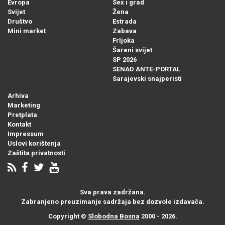
Evropa
Sex i grad
Svijet
Žena
Društvo
Estrada
Mini market
Zabava
Frljoka
Šareni svijet
SP 2026
SENAD ANTE-PORTAL
Sarajevski snajperisti
Arhiva
Marketing
Pretplata
Kontakt
Impressum
Uslovi korištenja
Zaštita privatnosti
Sva prava zadržana.
Zabranjeno preuzimanje sadržaja bez dozvole izdavača.
Copyright ©
Slobodna Bosna
2000 - 2026.