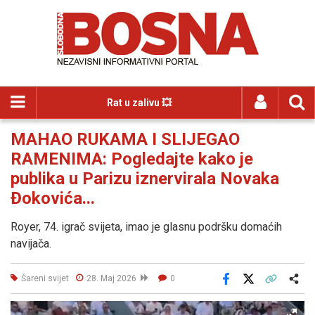
Rat u zalivu 💥
MAHAO RUKAMA I SLIJEGAO
RAMENIMA: Pogledajte kako je
publika u Parizu iznervirala Novaka
Đokovića...
Royer, 74. igrač svijeta, imao je glasnu podršku domaćih
navijača.
Šareni svijet
28. Maj 2026
0
Facebook
X
Kopiraj link
Više