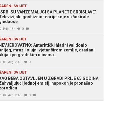
ŠARENI SVIJET
"SRBI SU VANZEMALJCI SA PLANETE SRBISLAVE":
Televizijski gost iznio teorije koje su šokirale
gledaoce
Prije 18h
0
ŠARENI SVIJET
NEVJEROVATNO: Antarktički hladni val donio
snijeg, mraz i olujni vjetar širom zemlje, građani
skijali po gradskim ulicama...
05. Avg. 2026
0
ŠARENI SVIJET
KAO BEBA OSTAVLJEN U ZGRADI PRIJE 65 GODINA:
Zahvaljujući jednoj emisiji napokon je pronašao
porodicu
04. Avg. 2026
0