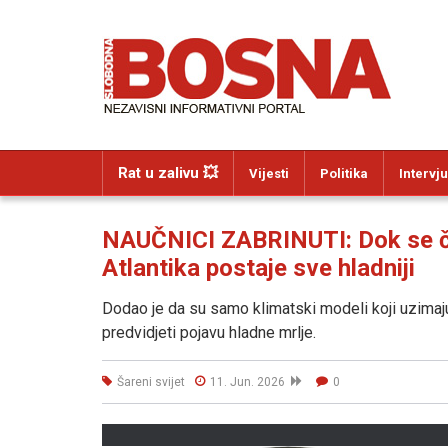
Rat u zalivu 💥
Vijesti
Politika
Intervju
NAUČNICI ZABRINUTI: Dok se čit
Atlantika postaje sve hladniji
Dodao je da su samo klimatski modeli koji uzimaju
predvidjeti pojavu hladne mrlje.
Šareni svijet
11. Jun. 2026
0