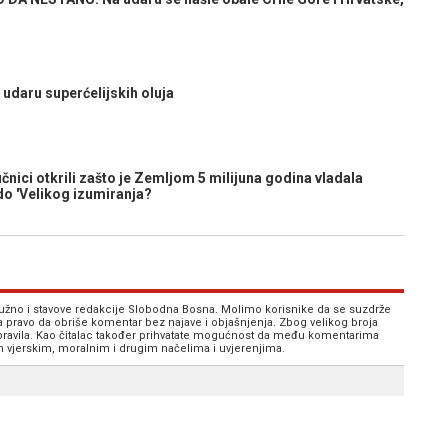
udaru superćelijskih oluja
ici otkrili zašto je Zemljom 5 milijuna godina vladala
do 'Velikog izumiranja?
 nužno i stavove redakcije Slobodna Bosna. Molimo korisnike da se suzdrže
va pravo da obriše komentar bez najave i objašnjenja. Zbog velikog broja
 pravila. Kao čitalac također prihvatate mogućnost da među komentarima
im vjerskim, moralnim i drugim načelima i uvjerenjima.