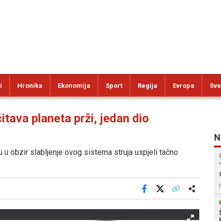
i
Hronika
Ekonomija
Sport
Regija
Evropa
Sve
ava planeta prži, jedan dio
N
 u obzir slabljenje ovog sistema struja uspjeli tačno
Facebook
X
Kopiraj link
Više