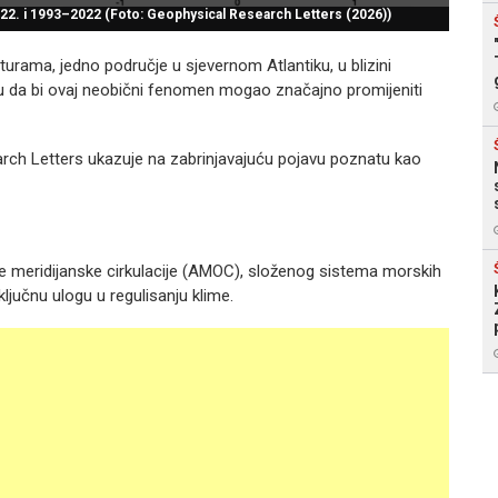
2. i 1993–2022 (Foto: Geophysical Research Letters (2026))
urama, jedno područje u sjevernom Atlantiku, u blizini
ju da bi ovaj neobični fenomen mogao značajno promijeniti
arch Letters ukazuje na zabrinjavajuću pojavu poznatu kao
ke meridijanske cirkulacije (AMOC), složenog sistema morskih
ključnu ulogu u regulisanju klime.