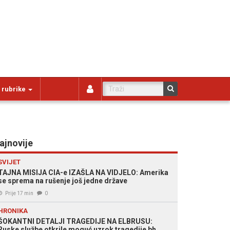
 rubrike
ajnovije
SVIJET
TAJNA MISIJA CIA-e IZAŠLA NA VIDJELO: Amerika
se sprema na rušenje još jedne države
Prije 17 min
0
HRONIKA
ŠOKANTNI DETALJI TRAGEDIJE NA ELBRUSU:
Ruske službe otkrile moguć uzrok tragedije bh.