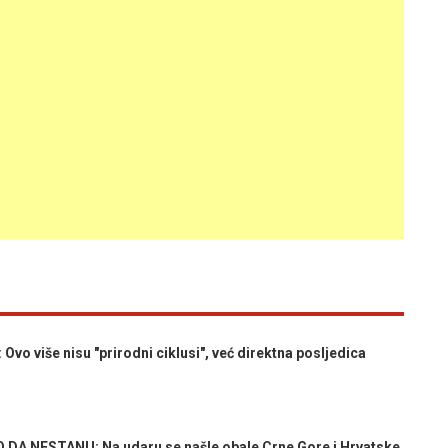
 više nisu "prirodni ciklusi", već direktna posljedica
 NESTANU: Na udaru se našle obale Crne Gore i Hrvatske,