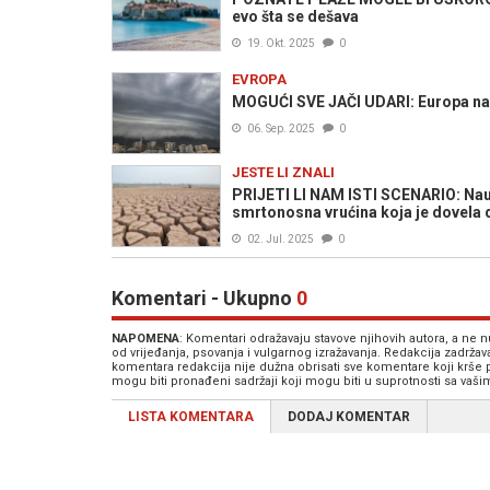
evo šta se dešava
19. Okt. 2025
0
EVROPA
MOGUĆI SVE JAČI UDARI: Europa na 
06. Sep. 2025
0
JESTE LI ZNALI
PRIJETI LI NAM ISTI SCENARIO: Naučn
smrtonosna vrućina koja je dovela 
02. Jul. 2025
0
Komentari - Ukupno
0
NAPOMENA
: Komentari odražavaju stavove njihovih autora, a ne
od vrijeđanja, psovanja i vulgarnog izražavanja. Redakcija zadrža
komentara redakcija nije dužna obrisati sve komentare koji krše
mogu biti pronađeni sadržaji koji mogu biti u suprotnosti sa vaš
LISTA KOMENTARA
DODAJ KOMENTAR