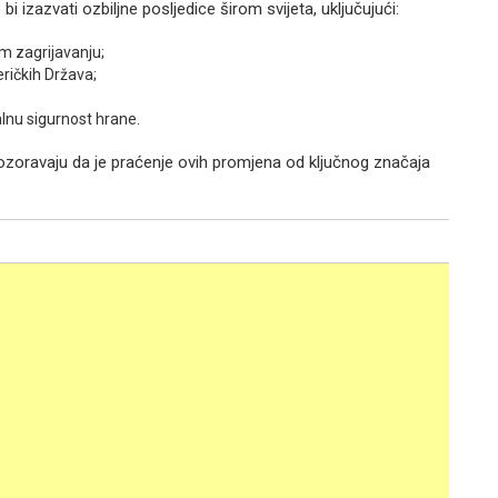
i izazvati ozbiljne posljedice širom svijeta, uključujući:
m zagrijavanju;
ričkih Država;
alnu sigurnost hrane.
pozoravaju da je praćenje ovih promjena od ključnog značaja