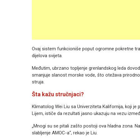
Ovaj sistem funkcioniše poput ogromne pokretne trak
dijelova svijeta.
Međutim, ubrzano topljenje grenlandskog leda dovodi d
smanjuje slanost morske vode, što otežava prirodno 
struja.
Šta kažu stručnjaci?
Klimatolog Wei Liu sa Univerziteta Kalifornija, koji
Lijem, ističe da rezultati jasno ukazuju na vezu izme
„Mnogi su se pitali zašto postoji ova hladna zona. Na
slabljenje AMOC-a“, rekao je Liu.