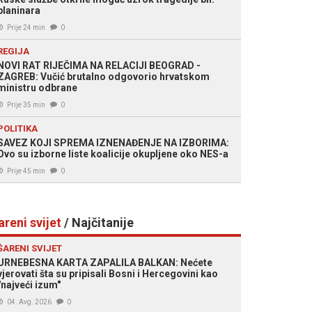
planinara
Prije 24 min
0
REGIJA
NOVI RAT RIJEČIMA NA RELACIJI BEOGRAD -
ZAGREB: Vučić brutalno odgovorio hrvatskom
ministru odbrane
Prije 35 min
0
POLITIKA
SAVEZ KOJI SPREMA IZNENAĐENJE NA IZBORIMA:
Ovo su izborne liste koalicije okupljene oko NES-a
Prije 45 min
0
areni svijet
/ Najčitanije
ŠARENI SVIJET
URNEBESNA KARTA ZAPALILA BALKAN: Nećete
vjerovati šta su pripisali Bosni i Hercegovini kao
"najveći izum"
04. Avg. 2026
0