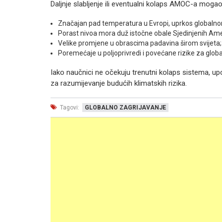
Daljnje slabljenje ili eventualni kolaps AMOC-a mogao b
Značajan pad temperatura u Evropi, uprkos globalno
Porast nivoa mora duž istočne obale Sjedinjenih Ame
Velike promjene u obrascima padavina širom svijeta;
Poremećaje u poljoprivredi i povećane rizike za glob
Iako naučnici ne očekuju trenutni kolaps sistema, u
za razumijevanje budućih klimatskih rizika.
Tagovi:
GLOBALNO ZAGRIJAVANJE