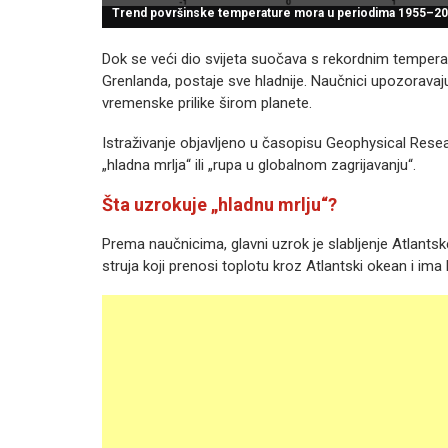
Trend površinske temperature mora u periodima 1955–202
Dok se veći dio svijeta suočava s rekordnim temperat
Grenlanda, postaje sve hladnije. Naučnici upozorava
vremenske prilike širom planete.
Istraživanje objavljeno u časopisu Geophysical Rese
„hladna mrlja“ ili „rupa u globalnom zagrijavanju“.
Šta uzrokuje „hladnu mrlju“?
Prema naučnicima, glavni uzrok je slabljenje Atlants
struja koji prenosi toplotu kroz Atlantski okean i ima 