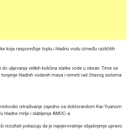
e koja raspoređuje toplu i hladnu vodu između različitih
o ulijevanja velikih količina slatke vode u okean. Time se
tonjenje hladnih vodenih masa i remeti rad čitavog sistema
 je predvodio istraživanje zajedno sa doktorandom Kai-Yuanom
đu hladne mrlje i slabljenja AMOC-a.
ši rezultati pokazuju da je najvjerovatnije objašnjenje upravo