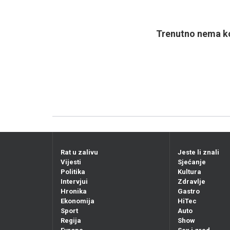
Trenutno nema ko
Rat u zalivu
Jeste li znali
Vijesti
Sjećanje
Politika
Kultura
Intervjui
Zdravlje
Hronika
Gastro
Ekonomija
HiTec
Sport
Auto
Regija
Show