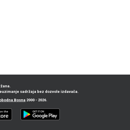
ržana.
euzimanje sadržaja bez dozvole izdavača.
obodna Bosna
2000 - 2026.