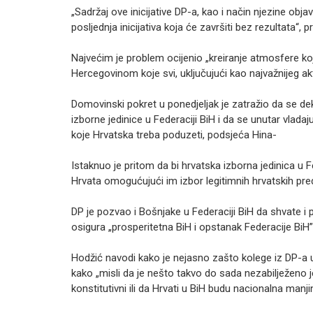
„Sadržaj ove inicijative DP-a, kao i način njezine obja
posljednja inicijativa koja će završiti bez rezultata“, p
Najvećim je problem ocijenio „kreiranje atmosfere k
Hercegovinom koje svi, uključujući kao najvažnijeg ak
Domovinski pokret u ponedjeljak je zatražio da se de
izborne jedinice u Federaciji BiH i da se unutar vlad
koje Hrvatska treba poduzeti, podsjeća Hina-
Istaknuo je pritom da bi hrvatska izborna jedinica u F
Hrvata omogućujući im izbor legitimnih hrvatskih pred
DP je pozvao i Bošnjake u Federaciji BiH da shvate i p
osigura „prosperitetna BiH i opstanak Federacije BiH”
Hodžić navodi kako je nejasno zašto kolege iz DP-a 
kako „misli da je nešto takvo do sada nezabilježeno je
konstitutivni ili da Hrvati u BiH budu nacionalna manji