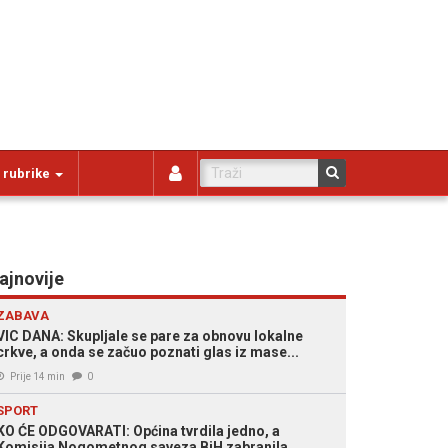
 rubrike
ajnovije
ZABAVA
VIC DANA: Skupljale se pare za obnovu lokalne
crkve, a onda se začuo poznati glas iz mase...
Prije 14 min
0
SPORT
KO ĆE ODGOVARATI: Općina tvrdila jedno, a
Komisija Nogometnog saveza BiH zabranila