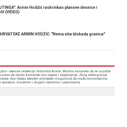
NGA": Armin Hodžić raskrinkao planove desnice i
BiH (VIDEO)
RVATSKE ARMIN HODŽIĆ: "Nema više blokada granica"
 nužno i stavove redakcije Slobodna Bosna. Molimo korisnike da se suzdrže
va pravo da obriše komentar bez najave i objašnjenja. Zbog velikog broja
 pravila. Kao čitalac također prihvatate mogućnost da među komentarima
im vjerskim, moralnim i drugim načelima i uvjerenjima.