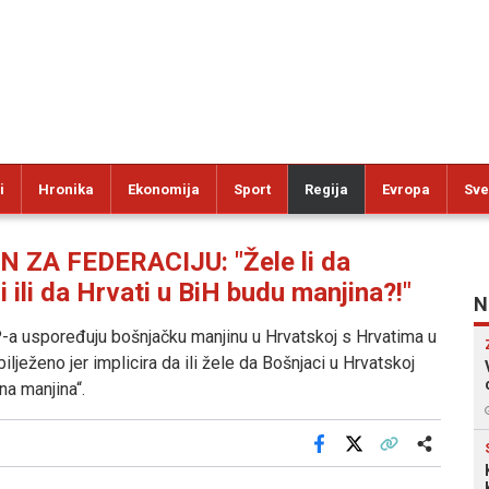
i
Hronika
Ekonomija
Sport
Regija
Evropa
Sve
ZA FEDERACIJU: "Žele li da
 ili da Hrvati u BiH budu manjina?!"
N
-a uspoređuju bošnjačku manjinu u Hrvatskoj s Hrvatima u
lježeno jer implicira da ili žele da Bošnjaci u Hrvatskoj
na manjina“.
Facebook
X
Kopiraj link
Više