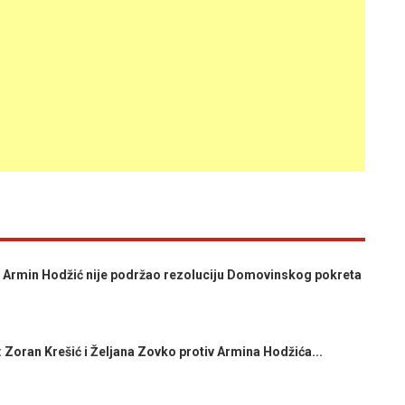
rmin Hodžić nije podržao rezoluciju Domovinskog pokreta
an Krešić i Željana Zovko protiv Armina Hodžića...