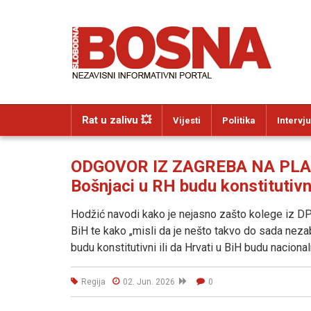
Rat u zalivu 💥
Vijesti
Politika
Intervju
ODGOVOR IZ ZAGREBA NA PLAN 
Bošnjaci u RH budu konstitutivni
Hodžić navodi kako je nejasno zašto kolege iz DP
BiH te kako „misli da je nešto takvo do sada nezabi
budu konstitutivni ili da Hrvati u BiH budu nacional
Regija
02. Jun. 2026
0