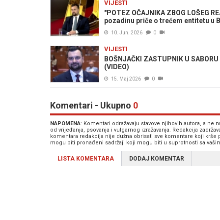
VIJESTI
"POTEZ OČAJNIKA ZBOG LOŠEG REJTI
pozadinu priče o trećem entitetu u 
10. Jun. 2026
0
VIJESTI
BOŠNJAČKI ZASTUPNIK U SABORU H
(VIDEO)
15. Maj 2026
0
Komentari - Ukupno
0
NAPOMENA
: Komentari odražavaju stavove njihovih autora, a ne
od vrijeđanja, psovanja i vulgarnog izražavanja. Redakcija zadrža
komentara redakcija nije dužna obrisati sve komentare koji krše
mogu biti pronađeni sadržaji koji mogu biti u suprotnosti sa vaš
LISTA KOMENTARA
DODAJ KOMENTAR