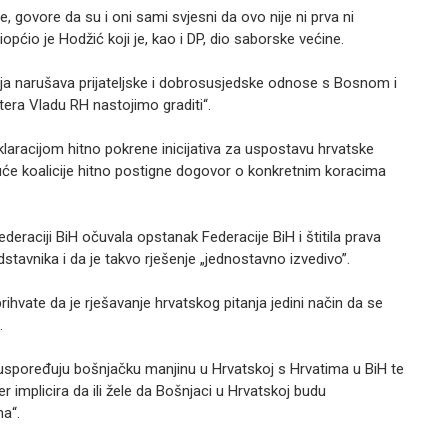
ve, govore da su i oni sami svjesni da ovo nije ni prva ni
riopćio je Hodžić koji je, kao i DP, dio saborske većine.
oja narušava prijateljske i dobrosusjedske odnose s Bosnom i
tera Vladu RH nastojimo graditi“.
klaracijom hitno pokrene inicijativa za uspostavu hrvatske
ajuće koalicije hitno postigne dogovor o konkretnim koracima
ederaciji BiH očuvala opstanak Federacije BiH i štitila prava
stavnika i da je takvo rješenje „jednostavno izvedivo”.
rihvate da je rješavanje hrvatskog pitanja jedini način da se
.
uspoređuju bošnjačku manjinu u Hrvatskoj s Hrvatima u BiH te
r implicira da ili žele da Bošnjaci u Hrvatskoj budu
na“.