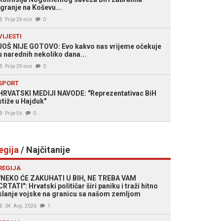
igranje na Koševu...
Prije 24 min
0
VIJESTI
JOŠ NIJE GOTOVO: Evo kakvo nas vrijeme očekuje
u narednih nekoliko dana...
Prije 29 min
0
SPORT
HRVATSKI MEDIJI NAVODE: "Reprezentativac BiH
stiže u Hajduk"
Prije 5h
0
egija
/ Najčitanije
REGIJA
"NEKO ĆE ZAKUHATI U BIH, NE TREBA VAM
CRTATI": Hrvatski političar širi paniku i traži hitno
slanje vojske na granicu sa našom zemljom
04. Avg. 2026
1