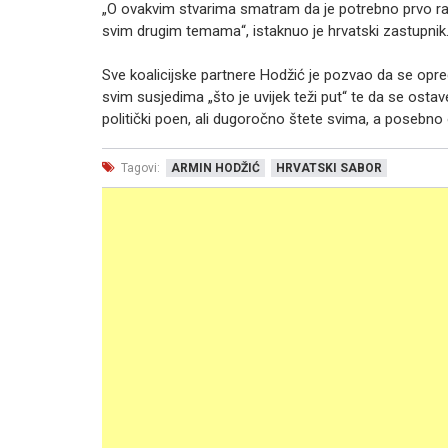
„O ovakvim stvarima smatram da je potrebno prvo raz
svim drugim temama“, istaknuo je hrvatski zastupnik
Sve koalicijske partnere Hodžić je pozvao da se opred
svim susjedima „što je uvijek teži put“ te da se osta
politički poen, ali dugoročno štete svima, a posebno
Tagovi:
ARMIN HODŽIĆ
HRVATSKI SABOR