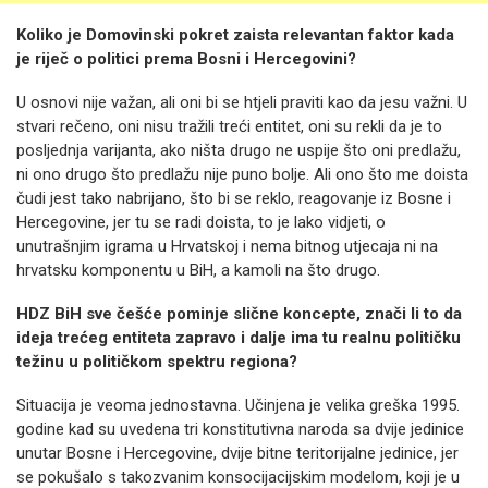
Koliko je Domovinski pokret zaista relevantan faktor kada
je riječ o politici prema Bosni i Hercegovini?
U osnovi nije važan, ali oni bi se htjeli praviti kao da jesu važni. U
stvari rečeno, oni nisu tražili treći entitet, oni su rekli da je to
posljednja varijanta, ako ništa drugo ne uspije što oni predlažu,
ni ono drugo što predlažu nije puno bolje. Ali ono što me doista
čudi jest tako nabrijano, što bi se reklo, reagovanje iz Bosne i
Hercegovine, jer tu se radi doista, to je lako vidjeti, o
unutrašnjim igrama u Hrvatskoj i nema bitnog utjecaja ni na
hrvatsku komponentu u BiH, a kamoli na što drugo.
HDZ BiH sve češće pominje slične koncepte, znači li to da
ideja trećeg entiteta zapravo i dalje ima tu realnu političku
težinu u političkom spektru regiona?
Situacija je veoma jednostavna. Učinjena je velika greška 1995.
godine kad su uvedena tri konstitutivna naroda sa dvije jedinice
unutar Bosne i Hercegovine, dvije bitne teritorijalne jedinice, jer
se pokušalo s takozvanim konsocijacijskim modelom, koji je u