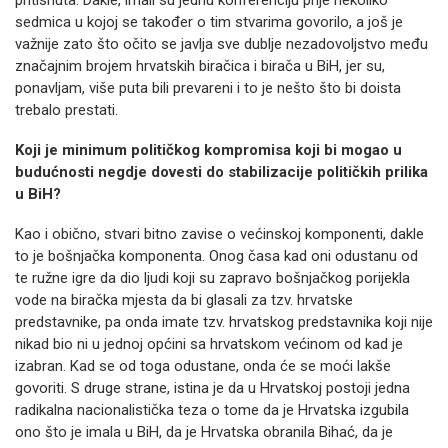
pritisnuta. Dakle, imali su jednu konferenciju prije nekoliko
sedmica u kojoj se također o tim stvarima govorilo, a još je
važnije zato što očito se javlja sve dublje nezadovoljstvo među
značajnim brojem hrvatskih biračica i birača u BiH, jer su,
ponavljam, više puta bili prevareni i to je nešto što bi doista
trebalo prestati.
Koji je minimum političkog kompromisa koji bi mogao u
budućnosti negdje dovesti do stabilizacije političkih prilika
u BiH?
Kao i obično, stvari bitno zavise o većinskoj komponenti, dakle
to je bošnjačka komponenta. Onog časa kad oni odustanu od
te ružne igre da dio ljudi koji su zapravo bošnjačkog porijekla
vode na biračka mjesta da bi glasali za tzv. hrvatske
predstavnike, pa onda imate tzv. hrvatskog predstavnika koji nije
nikad bio ni u jednoj općini sa hrvatskom većinom od kad je
izabran. Kad se od toga odustane, onda će se moći lakše
govoriti. S druge strane, istina je da u Hrvatskoj postoji jedna
radikalna nacionalistička teza o tome da je Hrvatska izgubila
ono što je imala u BiH, da je Hrvatska obranila Bihać, da je