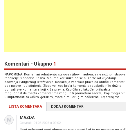
Komentari - Ukupno
1
NAPOMENA
: Komentari odražavaju stavove njihovih autora, a ne nužno i stavove
redakcije Slobodna Bosna. Molimo korisnike da se suzdrže od vrijeđanja,
psovanja i vulgarnog izražavanja. Redakcija zadržava pravo da obriše komentar
bez najave i objašnjenja. Zbog velikog broja komentara redakcija nije dužna
obrisati sve komentare koji krše pravila. Kao čitalac također prihvatate
mogućnost da među komentarima mogu biti pronađeni sadržaji koji mogu biti
u suprotnosti sa vašim vjerskim, moralnim i drugim načelima i uvjerenjima.
LISTA KOMENTARA
DODAJ KOMENTAR
MAZDA
M
Četvrtak, 04.06.2026 u 09:02
Ovaj prikriveni naci-chmar se pravi opet lud (a ne mora to se vidi