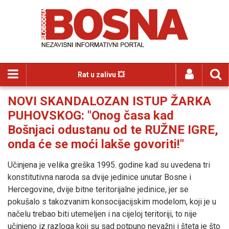
Rat u zalivu 💥
NOVI SKANDALOZAN ISTUP ŽARKA
PUHOVSKOG: "Onog časa kad
Bošnjaci odustanu od te RUŽNE IGRE,
onda će se moći lakše govoriti!"
Učinjena je velika greška 1995. godine kad su uvedena tri
konstitutivna naroda sa dvije jedinice unutar Bosne i
Hercegovine, dvije bitne teritorijalne jedinice, jer se
pokušalo s takozvanim konsocijacijskim modelom, koji je u
načelu trebao biti utemeljen i na cijeloj teritoriji, to nije
učinjeno iz razloga koji su sad potpuno nevažni i šteta je što