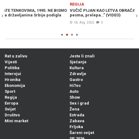
Previous
N
REGIJA
R
O
VUČIĆ PIJAN KAO LETVA OBRAĆA SE NACIJI: “Ova ti je lepa
OD
pesma, prelepa…” (VIDEO)
Vu
06. Avg. 2026
0
Rat u zalivu
Jeste li znali
Vijesti
Sjećanje
Politika
Kultura
Intervjui
Zdravlje
Hronika
Gastro
Ekonomija
HiTec
Sport
Auto
Regija
Show
Evropa
Sex i grad
Svijet
Žena
Društvo
Estrada
Mini market
Zabava
Frljoka
Šareni svijet
SP 2026