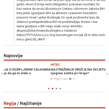
golim okom ili bolje rechi intiligentno pokvaren muchak).On
kao nezna da se na izborima po Ustavu i Izbornom zakonu BiH
bira jedan (gradjanin BiH sa aktivnim i pasivnim birachkim
pravom) Hrvat i jedan Boshnjak.On opet podmeche tezu da
chlanovi predsjednishtva BiH ne predstavljaju drzavu i sve
njene gradjane u BiH nego svaki svoju etnichku
skupinu(Srbe,Hrvate,Boshnjake a Ostale ko
hebe).FFFFUUUUJJJJJ koji kancerogen mozak (ili to shta vech
ima u glavi) BLJAK!!!
Najnovije
Previous
N
HITEC
A
MA
NAJTRAŽENIJE ORUŽJE NA SVIJETU: Šta je to Patriot i zašto su
A
njegove zalihe pri kraju?
AU
Prije 21 min
0
Regija
/ Najčitanije