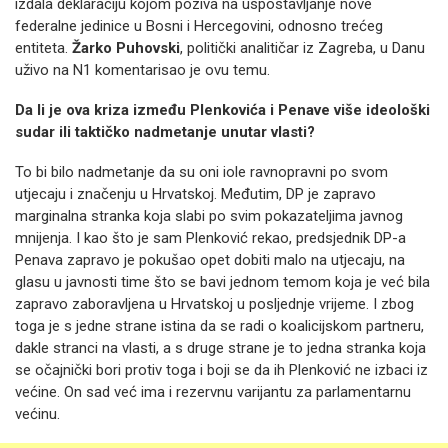
izdala deklaraciju kojom poziva na uspostavljanje nove
federalne jedinice u Bosni i Hercegovini, odnosno trećeg
entiteta.
Žarko
Puhovski
, politički analitičar iz Zagreba, u Danu
uživo na N1 komentarisao je ovu temu.
Da li je ova kriza između Plenkovića i Penave više ideološki
sudar ili taktičko nadmetanje unutar vlasti?
To bi bilo nadmetanje da su oni iole ravnopravni po svom
utjecaju i značenju u Hrvatskoj. Međutim, DP je zapravo
marginalna stranka koja slabi po svim pokazateljima javnog
mnijenja. I kao što je sam Plenković rekao, predsjednik DP-a
Penava zapravo je pokušao opet dobiti malo na utjecaju, na
glasu u javnosti time što se bavi jednom temom koja je već bila
zapravo zaboravljena u Hrvatskoj u posljednje vrijeme. I zbog
toga je s jedne strane istina da se radi o koalicijskom partneru,
dakle stranci na vlasti, a s druge strane je to jedna stranka koja
se očajnički bori protiv toga i boji se da ih Plenković ne izbaci iz
većine. On sad već ima i rezervnu varijantu za parlamentarnu
većinu.