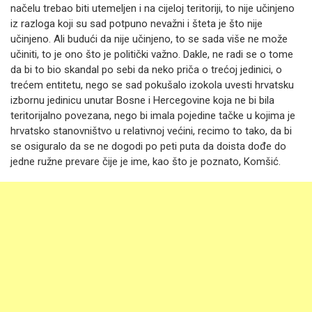
načelu trebao biti utemeljen i na cijeloj teritoriji, to nije učinjeno
iz razloga koji su sad potpuno nevažni i šteta je što nije
učinjeno. Ali budući da nije učinjeno, to se sada više ne može
učiniti, to je ono što je politički važno. Dakle, ne radi se o tome
da bi to bio skandal po sebi da neko priča o trećoj jedinici, o
trećem entitetu, nego se sad pokušalo izokola uvesti hrvatsku
izbornu jedinicu unutar Bosne i Hercegovine koja ne bi bila
teritorijalno povezana, nego bi imala pojedine tačke u kojima je
hrvatsko stanovništvo u relativnoj većini, recimo to tako, da bi
se osiguralo da se ne dogodi po peti puta da doista dođe do
jedne ružne prevare čije je ime, kao što je poznato, Komšić.