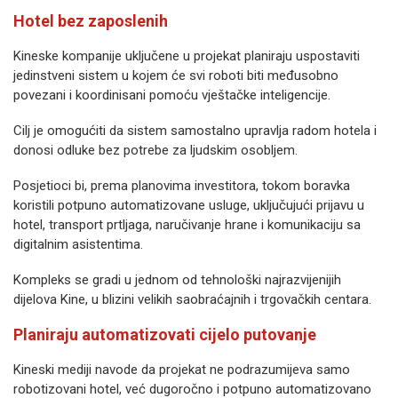
Hotel bez zaposlenih
Kineske kompanije uključene u projekat planiraju uspostaviti
jedinstveni sistem u kojem će svi roboti biti međusobno
povezani i koordinisani pomoću vještačke inteligencije.
Cilj je omogućiti da sistem samostalno upravlja radom hotela i
donosi odluke bez potrebe za ljudskim osobljem.
Posjetioci bi, prema planovima investitora, tokom boravka
koristili potpuno automatizovane usluge, uključujući prijavu u
hotel, transport prtljaga, naručivanje hrane i komunikaciju sa
digitalnim asistentima.
Kompleks se gradi u jednom od tehnološki najrazvijenijih
dijelova Kine, u blizini velikih saobraćajnih i trgovačkih centara.
Planiraju automatizovati cijelo putovanje
Kineski mediji navode da projekat ne podrazumijeva samo
robotizovani hotel, već dugoročno i potpuno automatizovano