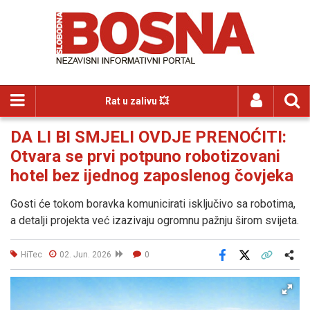
Rat u zalivu 💥
DA LI BI SMJELI OVDJE PRENOĆITI:
Otvara se prvi potpuno robotizovani
hotel bez ijednog zaposlenog čovjeka
Gosti će tokom boravka komunicirati isključivo sa robotima,
a detalji projekta već izazivaju ogromnu pažnju širom svijeta.
HiTec
02. Jun. 2026
0
Facebook
X
Kopiraj link
Više