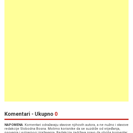
Komentari - Ukupno
0
NAPOMENA
: Komentari odražavaju stavove njihovih autora, a ne nužno i stavove
redakcije Slobodna Bosna. Molimo korisnike da se suzdrže od vrijeđanja,
psovanja i vulgarnog izražavanja. Redakcija zadržava pravo da obriše komentar