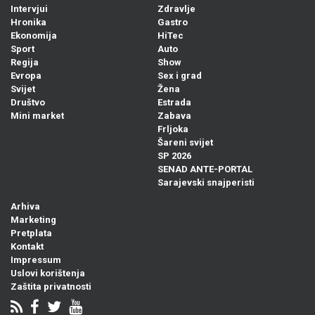
Intervjui
Zdravlje
Hronika
Gastro
Ekonomija
HiTec
Sport
Auto
Regija
Show
Evropa
Sex i grad
Svijet
Žena
Društvo
Estrada
Mini market
Zabava
Frljoka
Šareni svijet
SP 2026
SENAD ANTE-PORTAL
Sarajevski snajperisti
Arhiva
Marketing
Pretplata
Kontakt
Impressum
Uslovi korištenja
Zaštita privatnosti