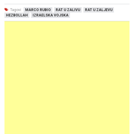
Tagovi:
MARCO RUBIO
RAT U ZALIVU
RAT U ZALJEVU
HEZBOLLAH
IZRAELSKA VOJSKA