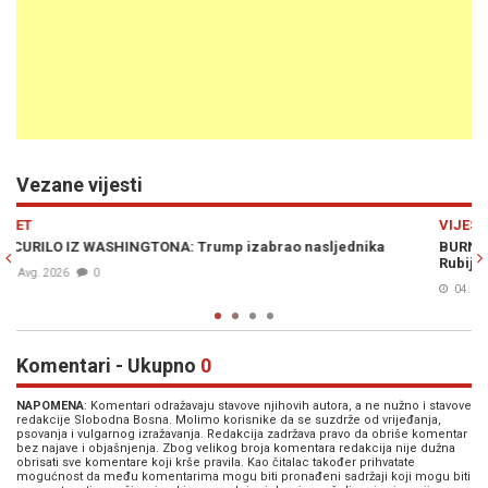
Vezane vijesti
Previous
N
VIJESTI
BURNO U WASHINGTONU: Bošnjaci iz SAD-a pisali Trumpu i
Rubiju, traže odgovor o Dodikovim tvrdnjama
04. Avg. 2026
0
Komentari - Ukupno
0
NAPOMENA
: Komentari odražavaju stavove njihovih autora, a ne nužno i stavove
redakcije Slobodna Bosna. Molimo korisnike da se suzdrže od vrijeđanja,
psovanja i vulgarnog izražavanja. Redakcija zadržava pravo da obriše komentar
bez najave i objašnjenja. Zbog velikog broja komentara redakcija nije dužna
obrisati sve komentare koji krše pravila. Kao čitalac također prihvatate
mogućnost da među komentarima mogu biti pronađeni sadržaji koji mogu biti