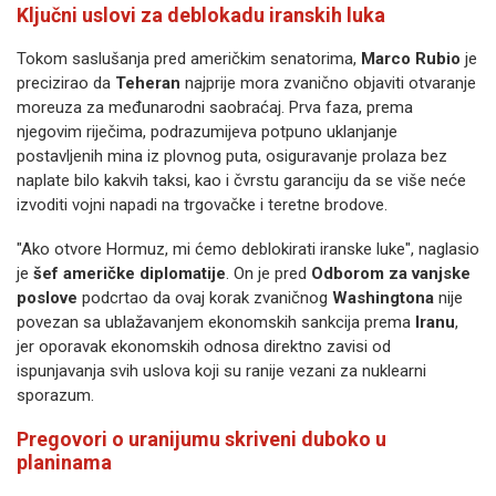
Ključni uslovi za deblokadu iranskih luka
Tokom saslušanja pred američkim senatorima,
Marco Rubio
je
precizirao da
Teheran
najprije mora zvanično objaviti otvaranje
moreuza za međunarodni saobraćaj. Prva faza, prema
njegovim riječima, podrazumijeva potpuno uklanjanje
postavljenih mina iz plovnog puta, osiguravanje prolaza bez
naplate bilo kakvih taksi, kao i čvrstu garanciju da se više neće
izvoditi vojni napadi na trgovačke i teretne brodove.
"Ako otvore Hormuz, mi ćemo deblokirati iranske luke", naglasio
je
šef američke diplomatije
. On je pred
Odborom za vanjske
poslove
podcrtao da ovaj korak zvaničnog
Washingtona
nije
povezan sa ublažavanjem ekonomskih sankcija prema
Iranu
,
jer oporavak ekonomskih odnosa direktno zavisi od
ispunjavanja svih uslova koji su ranije vezani za nuklearni
sporazum.
Pregovori o uranijumu skriveni duboko u
planinama