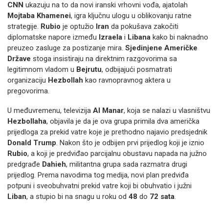
CNN
ukazuju na to da novi iranski vrhovni vođa, ajatolah
Mojtaba Khamenei
, igra ključnu ulogu u oblikovanju ratne
strategije.
Rubio
je optužio
Iran
da pokušava zakočiti
diplomatske napore između
Izraela
i
Libana
kako bi naknadno
preuzeo zasluge za postizanje mira.
Sjedinjene Američke
Države
stoga insistiraju na direktnim razgovorima sa
legitimnom vladom u
Bejrutu
, odbijajući posmatrati
organizaciju
Hezbollah
kao ravnopravnog aktera u
pregovorima.
U međuvremenu, televizija
Al Manar
, koja se nalazi u vlasništvu
Hezbollaha
, objavila je da je ova grupa primila dva američka
prijedloga za prekid vatre koje je prethodno najavio predsjednik
Donald Trump
. Nakon što je odbijen prvi prijedlog koji je iznio
Rubio
, a koji je predviđao parcijalnu obustavu napada na južno
predgrađe
Dahieh
, militantna grupa sada razmatra drugi
prijedlog. Prema navodima tog medija, novi plan predviđa
potpuni i sveobuhvatni prekid vatre koji bi obuhvatio i južni
Liban
, a stupio bi na snagu u roku od
48
do
72 sata
.