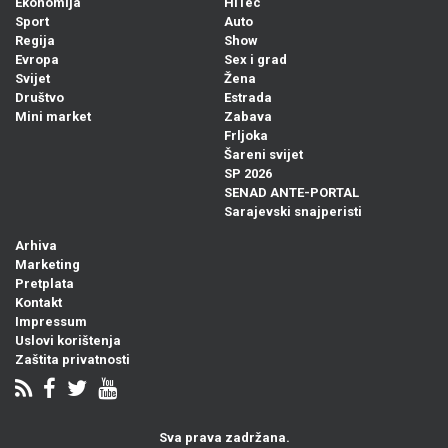
Ekonomija
HiTec
Sport
Auto
Regija
Show
Evropa
Sex i grad
Svijet
Žena
Društvo
Estrada
Mini market
Zabava
Frljoka
Šareni svijet
SP 2026
SENAD ANTE-PORTAL
Sarajevski snajperisti
Arhiva
Marketing
Pretplata
Kontakt
Impressum
Uslovi korištenja
Zaštita privatnosti
Sva prava zadržana.