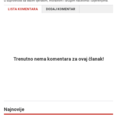
u suprotnosti sa vašim vjerskim, moralnim i drugim načelima i uvjerenjima.
LISTA KOMENTARA
DODAJ KOMENTAR
Trenutno nema komentara za ovaj članak!
Najnovije
Previous
N