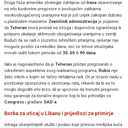
Druga faza američke strategije zahtijeva od
Irana
obavezivanje
na vrlo konkretne pregovore o postojećim zalihama
visokoobogaćenog uranijuma koji je još uvijek zakopan duboko
u planinskim masivima.
Zvaničnik administracije
je pojasnio
da
Teheran
mora pristati na stroga i dugoročna ograničenja ili
potpuno ukidanje aktivnosti obogaćivanja uranijuma u zemlji.
Budući da se radi o izuzetno tehničkim pitanjima, rješenje nije
moguće postići za nekoliko dana, već će timovi stručnjaka
morati raditi tokom perioda od
30
,
60
ili
90 dana
.
Iako je nagoviješteno da je
Teheran
pristao pregovarati o
određenim aspektima svog nuklearnog programa,
Rubio
nije
želio otkriti o kojim se tačno detaljima radi. On je izrazio nadu u
postizanje sporazuma o okončanju rata, rekavši da bi se to
moglo dogoditi vrlo brzo, ali je upozorio da trenutni pregovori
nisu garancija za konačni dogovor koji bi bio prihvatljiv za
Congress
i građane
SAD-a
.
Borba za uticaj u Libanu i prijedlozi za primirje
Istraga obavještajnih službi i podaci koje prenosi medijska kuća