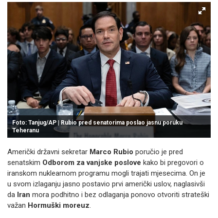
Foto: Tanjug/AP | Rubio pred senatorima poslao jasnu poruku
Teheranu
Američki državni sekretar
Marco Rubio
poručio je pred
senatskim
Odborom za vanjske poslove
kako bi pregovori o
iranskom nuklearnom programu mogli trajati mjesecima. On je
u svom izlaganju jasno postavio prvi američki uslov, naglasivši
da
Iran
mora podhitno i bez odlaganja ponovo otvoriti strateški
važan
Hormuški moreuz
.