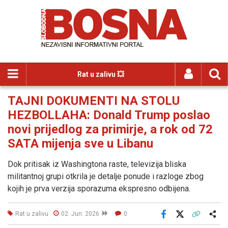
Rat u zalivu 💥
TAJNI DOKUMENTI NA STOLU
HEZBOLLAHA: Donald Trump poslao
novi prijedlog za primirje, a rok od 72
SATA mijenja sve u Libanu
Dok pritisak iz Washingtona raste, televizija bliska
militantnoj grupi otkrila je detalje ponude i razloge zbog
kojih je prva verzija sporazuma ekspresno odbijena.
Rat u zalivu
02. Jun. 2026
0
Facebook
X
Kopiraj link
Više