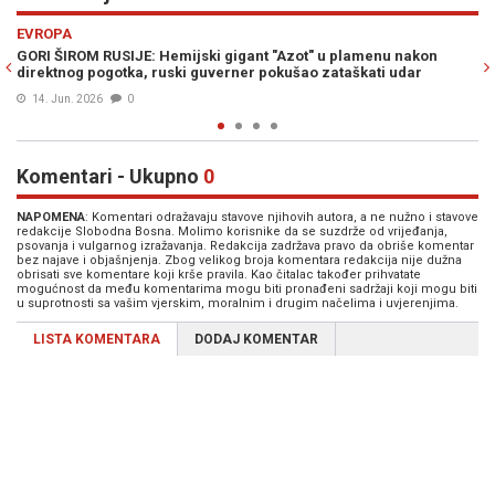
Previous
N
EVROPA
jski gigant "Azot" u plamenu nakon
PAKLENA NOĆ U UKRAJINI: Pog
i guverner pokušao zataškati udar
nuklearnog goriva
07. Jun. 2026
0
Komentari - Ukupno
0
NAPOMENA
: Komentari odražavaju stavove njihovih autora, a ne nužno i stavove
redakcije Slobodna Bosna. Molimo korisnike da se suzdrže od vrijeđanja,
psovanja i vulgarnog izražavanja. Redakcija zadržava pravo da obriše komentar
bez najave i objašnjenja. Zbog velikog broja komentara redakcija nije dužna
obrisati sve komentare koji krše pravila. Kao čitalac također prihvatate
mogućnost da među komentarima mogu biti pronađeni sadržaji koji mogu biti
u suprotnosti sa vašim vjerskim, moralnim i drugim načelima i uvjerenjima.
LISTA KOMENTARA
DODAJ KOMENTAR