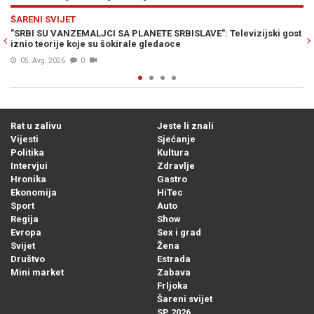
Previous
N
ŠARENI SVIJET
 SA PLANETE SRBISLAVE": Televizijski gost
"OVO JE DOSLOVNO SMAK S
 šokirale gledaoce
onome što će se desiti 12.
Prije 18h
0
Rat u zalivu
Jeste li znali
Vijesti
Sjećanje
Politika
Kultura
Intervjui
Zdravlje
Hronika
Gastro
Ekonomija
HiTec
Sport
Auto
Regija
Show
Evropa
Sex i grad
Svijet
Žena
Društvo
Estrada
Mini market
Zabava
Frljoka
Šareni svijet
SP 2026