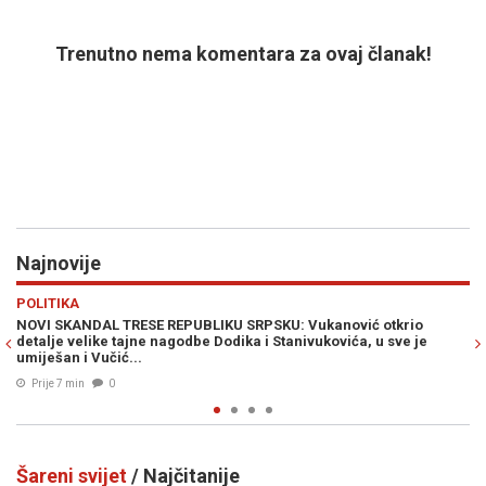
Trenutno nema komentara za ovaj članak!
Najnovije
Previous
N
SPORT
REPUBLIKU SRPSKU: Vukanović otkrio
O NJEMU BRUJI ITALIJA: Juv
nagodbe Dodika i Stanivukovića, u sve je
na Kerimu Alajbegoviću...
Prije 19 min
0
Šareni svijet
/ Najčitanije