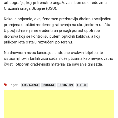
arheografiju, koji je trenutno angažovan i bori se u redovima
Oružanih snaga Ukrajine (OSU).
Kako je pojasnio, ovaj fenomen predstavlja direktnu posljedicu
promjena u taktici modernog ratovanja na ukrajinskom ratištu.
U posljednje vrijeme evidentiran je nagli porast upotrebe
dronova koji se kontrolišu putem optičkih kablova, a koji
prilikom leta ostaju razvučeni po terenu.
Na dnevnom nivou lansiraju se stotine ovakvih letjelica, te
ostaci njihovih tankih žica sada služe pticama kao nevjerovatno
čvrst i otporan građevinski materijal za savijanje gnijezda.
Tagovi:
UKRAJINA
RUSIJA
DRONOVI
PTICE