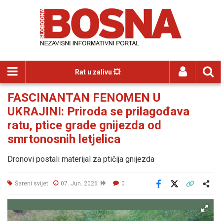
Rat u zalivu 💥
FASCINANTAN FENOMEN U
UKRAJINI: Priroda se prilagođava
ratu, ptice grade gnijezda od
smrtonosnih letjelica
Dronovi postali materijal za ptičija gnijezda
Šareni svijet
07. Jun. 2026
0
Facebook
X
Kopiraj link
Više