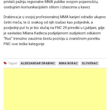
privlači pažnju regionalne MMA publike svojom pojavnošću,
osebujnim komunikacijskim stilom i izlascima u kavez
Drabinca je u svojoj profesionalnoj MMA karijeri odradio ukupno
četiri meča, te iz svakog od njih izašao kao pobjednik, a
posljednji put to je bio slučaj na FNC 29 priredbi u Ljubljani, gdje
je savladao Milana Kadleca podijeljenom sudijskom odlukom
"Rus" trenutno zauzima šestu poziciju u zvaničnom poretku
FNC-ove teške kategorije
Tagovi:
ALEKSANDAR DRABINC
MMA BORAC
SLOVENAC