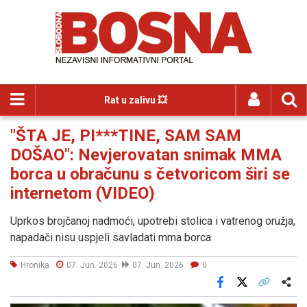
Rat u zalivu 💥
"ŠTA JE, PI***TINE, SAM SAM
DOŠAO": Nevjerovatan snimak MMA
borca u obračunu s četvoricom širi se
internetom (VIDEO)
Uprkos brojčanoj nadmoći, upotrebi stolica i vatrenog oružja,
napadači nisu uspjeli savladati mma borca
Hronika
07. Jun. 2026
07. Jun. 2026
0
Facebook
X
Kopiraj link
Više