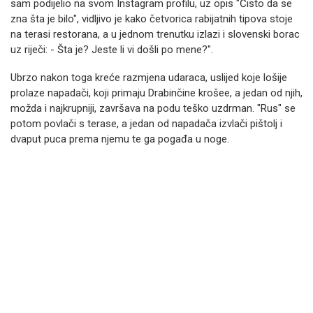
sam podijelio na svom Instagram profilu, uz opis "Čisto da se
zna šta je bilo", vidljivo je kako četvorica rabijatnih tipova stoje
na terasi restorana, a u jednom trenutku izlazi i slovenski borac
uz riječi: - Šta je? Jeste li vi došli po mene?".
Ubrzo nakon toga kreće razmjena udaraca, uslijed koje lošije
prolaze napadači, koji primaju Drabinčine krošee, a jedan od njih,
možda i najkrupniji, završava na podu teško uzdrman. "Rus" se
potom povlači s terase, a jedan od napadača izvlači pištolj i
dvaput puca prema njemu te ga pogađa u noge.