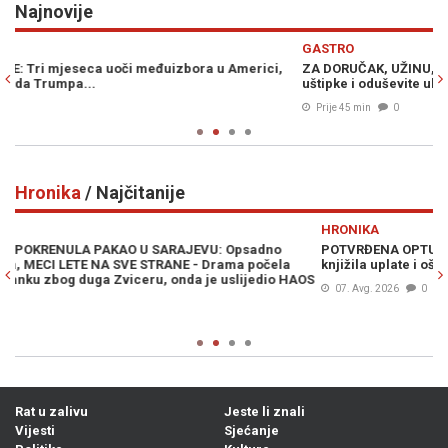
Najnovije
Previous
N
GASTRO
V
,
ZA DORUČAK, UŽINU, VEČERU...: Za tren oka napravite slasne
B
uštipke i oduševite ukućane...
m
Prije 45 min
0
Hronika
/ Najčitanije
Previous
N
HRONIKA
POTVRĐENA OPTUŽNICA PROTIV SLUŽBENICE UIO BiH: Fiktivno
knjižila uplate i oštetila državu za 186.415 KM
s
AOS
07. Avg. 2026
0
Rat u zalivu
Jeste li znali
Vijesti
Sjećanje