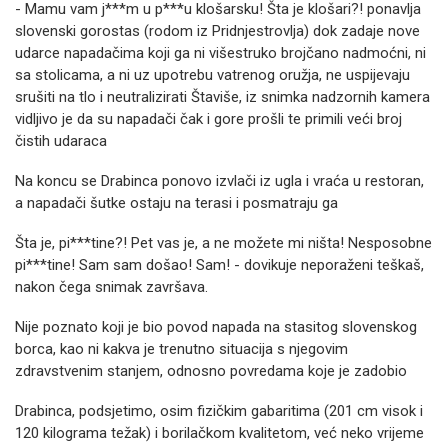
- Mamu vam j***m u p***u klošarsku! Šta je klošari?! ponavlja
slovenski gorostas (rodom iz Pridnjestrovlja) dok zadaje nove
udarce napadačima koji ga ni višestruko brojčano nadmoćni, ni
sa stolicama, a ni uz upotrebu vatrenog oružja, ne uspijevaju
srušiti na tlo i neutralizirati Štaviše, iz snimka nadzornih kamera
vidljivo je da su napadači čak i gore prošli te primili veći broj
čistih udaraca
Na koncu se Drabinca ponovo izvlači iz ugla i vraća u restoran,
a napadači šutke ostaju na terasi i posmatraju ga
Šta je, pi***tine?! Pet vas je, a ne možete mi ništa! Nesposobne
pi***tine! Sam sam došao! Sam! - dovikuje neporaženi teškaš,
nakon čega snimak završava.
Nije poznato koji je bio povod napada na stasitog slovenskog
borca, kao ni kakva je trenutno situacija s njegovim
zdravstvenim stanjem, odnosno povredama koje je zadobio
Drabinca, podsjetimo, osim fizičkim gabaritima (201 cm visok i
120 kilograma težak) i borilačkom kvalitetom, već neko vrijeme