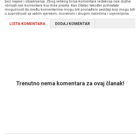
bez najave i objašnjenja. Zbog velikog broja komentara redakcija nije dužna
obrisati sve komentare koji krše pravila. Kao čitalac također prihvatate
mogućnost da među komentarima mogu biti pronađeni sadržaji koji mogu biti
u suprotnosti sa vašim vjerskim, moralnim i drugim načelima i uvjerenjima.
LISTA KOMENTARA
DODAJ KOMENTAR
Trenutno nema komentara za ovaj članak!