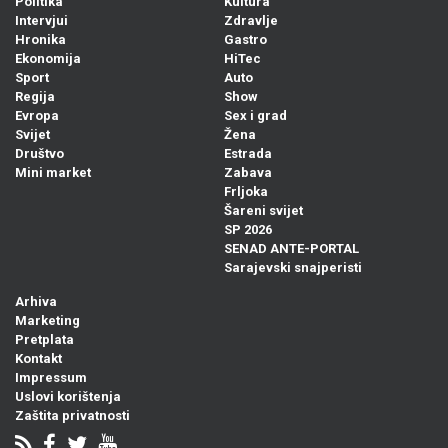
Politika
Kultura
Intervjui
Zdravlje
Hronika
Gastro
Ekonomija
HiTec
Sport
Auto
Regija
Show
Evropa
Sex i grad
Svijet
Žena
Društvo
Estrada
Mini market
Zabava
Frljoka
Šareni svijet
SP 2026
SENAD ANTE-PORTAL
Sarajevski snajperisti
Arhiva
Marketing
Pretplata
Kontakt
Impressum
Uslovi korištenja
Zaštita privatnosti