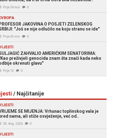
Prije 36 min
0
EVROPA
PROFESOR JAKOVINA O POSJETI ZELENSKOG
SRBIJI: "Još se nije odlučilo na koju stranu se ide"
Prije 45 min
0
VIJESTI
SULJAGIĆ ZAHVALIO AMERIČKIM SENATORIMA:
"Kao preživjeli genocida znam šta znači kada neko
odbije okrenuti glavu"
Prije 1h
0
ijesti
/ Najčitanije
VIJESTI
VRIJEME SE MIJENJA: Vrhunac toplinskog vala je
pred nama, ali stiže osvježenje, već od..
05. Avg. 2026
0
VIJESTI