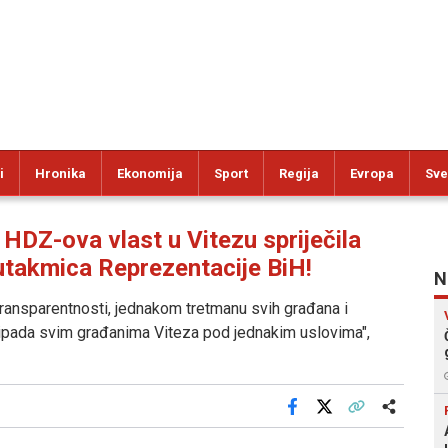
i
Hronika
Ekonomija
Sport
Regija
Evropa
Sve
Z-ova vlast u Vitezu spriječila
utakmica Reprezentacije BiH!
N
 transparentnosti, jednakom tretmanu svih građana i
pripada svim građanima Viteza pod jednakim uslovima",
Facebook
X
Kopiraj link
Više