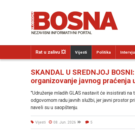
Rat u zalivu 💥
Vijesti
Politika
Intervju
SKANDAL U SREDNJOJ BOSNI: HD
organizovanje javnog praćenja 
"Udruženje mladih GLAS nastavit će insistirati na
odgovornom radu javnih službi, jer javni prostor 
naveli su u saopštenju.
Vijesti
08. Jun. 2026
5