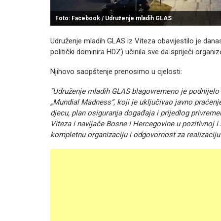
Foto: Facebook / Udruženje mladih GLAS
Udruženje mladih GLAS iz Viteza obavijestilo je dana
politički dominira HDZ) učinila sve da spriječi organ
Njihovo saopštenje prenosimo u cjelosti:
"Udruženje mladih GLAS blagovremeno je podnijelo z
„Mundial Madness“, koji je uključivao javno praćenj
djecu, plan osiguranja događaja i prijedlog privremen
Viteza i navijače Bosne i Hercegovine u pozitivnoj i
kompletnu organizaciju i odgovornost za realizacij