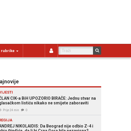
 rubrike
ajnovije
VIJESTI
ČLAN CIK-a BiH UPOZORIO BIRAČE: Jednu stvar na
glasačkom listiću nikako ne smijete zaboraviti
Prije 24 min
0
REGIJA
ANDREJ NIKOLAIDIS: Da Beograd nije odbio Z-4 i
ubio Đinđića, da li bi Crna Gora bila nezavisna?