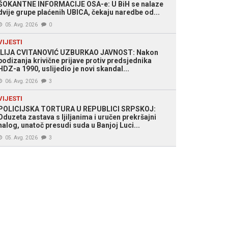
ŠOKANTNE INFORMACIJE OSA-e: U BiH se nalaze
dvije grupe plaćenih UBICA, čekaju naredbe od...
05. Avg. 2026
0
VIJESTI
ILIJA CVITANOVIĆ UZBURKAO JAVNOST: Nakon
podizanja krivične prijave protiv predsjednika
HDZ-a 1990, uslijedio je novi skandal...
06. Avg. 2026
3
VIJESTI
POLICIJSKA TORTURA U REPUBLICI SRPSKOJ:
Oduzeta zastava s ljiljanima i uručen prekršajni
nalog, unatoč presudi suda u Banjoj Luci...
05. Avg. 2026
3