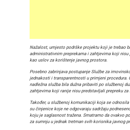
Nažalost, umjesto podrške projektu koji je trebao bit
administrativnim preprekama i zahtjevima koji nisu p
kao uslov za korištenje javnog prostora.
Posebno zabrinjava postupanje Službe za imovinsko-p
jednakosti i transparentnosti u primjeni procedura. 
nadležna služba bila dužna pribaviti po službenoj d
zahtjevima koji ranije nisu predstavljali prepreku za 
Također, u službenoj komunikaciji koja se odnosila
su činjenice koje ne odgovaraju sadržaju podnesenog
koju je saglasnost tražena. Smatramo da ovakvo po
za sumnju u jednak tretman svih korisnika javnog p