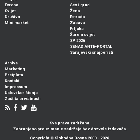
Evropa
Sex i grad
Svijet
Žena
Društvo
Estrada
Mini market
Zabava
Frljoka
Šareni svijet
SP 2026
SENAD ANTE-PORTAL
Sarajevski snajperisti
Arhiva
Marketing
Pretplata
Kontakt
Impressum
Uslovi korištenja
Zaštita privatnosti
Sva prava zadržana.
Zabranjeno preuzimanje sadržaja bez dozvole izdavača.
Copyright ©
Slobodna Bosna
2000 - 2026.