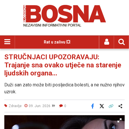
Rat u zalivu 💥
STRUČNJACI UPOZORAVAJU:
Trajanje sna ovako utječe na starenje
ljudskih organa...
Duži san zato može biti posljedica bolesti, a ne nužno njihov
uzrok.
Zdravlje
09. Jun. 2026
0
Facebook
X
Kopiraj link
Više