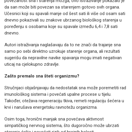
povezanost sna i starenja mozga, ovo istraživanje pokazalo je
da san može biti povezan sa starenjem gotovo svih organa.
Učesnici koji su spavali manje od šest sati ili više od osam sati
dnevno pokazivali su znakove ubrzanog biološkog starenja u
poređenju s osobama koje su spavale između 6,4 i 7,8 sati
dnevno.
Autori istraživanja naglašavaju da to ne znači da trajanje sna
samo po sebi direktno uzrokuje starenje organa, ali rezultati
sugerišu da nepravilne navike spavanja mogu imati negativan
uticaj na cjelokupno zdravlje.
Zašto premalo sna šteti organizmu?
Stručnjaci objašnjavaju da nedostatak sna može poremetiti rad
imunološkog sistema i povećati upalne procese u tijelu.
Također, otežava regeneraciju tkiva, remeti regulaciju šećera u
krvi i narušava energetsku ravnotežu organizma.
Osim toga, hronični manjak sna povećava aktivnost
simpatičkog nervnog sistema, što dugoročno može ubrzati