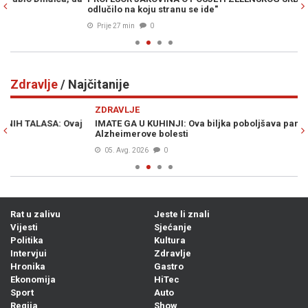
odlučilo na koju stranu se ide"
ge
Prije 27 min
0
Zdravlje
/ Najčitanije
Previous
N
ZDRAVLJE
Z
IMATE GA U KUHINJI: Ova biljka poboljšava pamćenje i štiti od
NI
Alzheimerove bolesti
im
05. Avg. 2026
0
Rat u zalivu
Jeste li znali
Vijesti
Sjećanje
Politika
Kultura
Intervjui
Zdravlje
Hronika
Gastro
Ekonomija
HiTec
Sport
Auto
Regija
Show