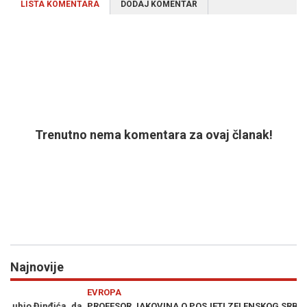
LISTA KOMENTARA
DODAJ KOMENTAR
Trenutno nema komentara za ovaj članak!
Najnovije
Previous
N
EVROPA
VI
da
PROFESOR JAKOVINA O POSJETI ZELENSKOG SRBIJI: "Još se nije
SU