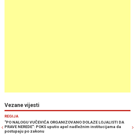
Vezane vijesti
Previous
N
REGIJA
R
"PO NALOGU VUČEVIĆA ORGANIZOVANO DOLAZE LOJALISTI DA
ŠT
PRAVE NEREDE": POKS uputio apel nadležnim institucijama da
pr
postupaju po zakonu