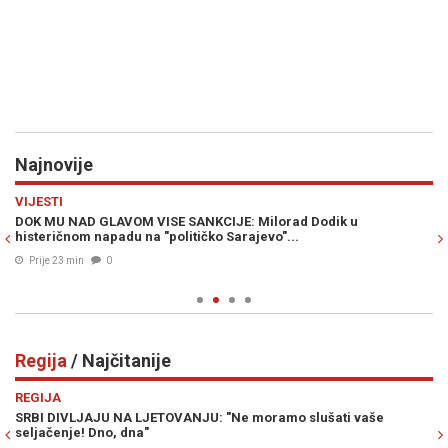
Najnovije
Previous
N
VIJESTI
Z
DOK MU NAD GLAVOM VISE SANKCIJE: Milorad Dodik u
P
ji
histeričnom napadu na "političko Sarajevo"...
sr
Prije 23 min
0
Regija
/ Najčitanije
Previous
N
REGIJA
R
O
SRBI DIVLJAJU NA LJETOVANJU: "Ne moramo slušati vaše
VU
seljačenje! Dno, dna"
pe