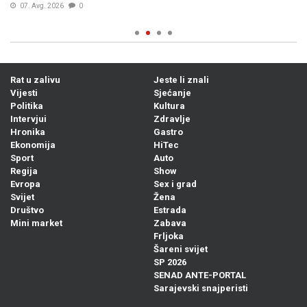
07. Avg. 2026
0
Rat u zalivu
Jeste li znali
Vijesti
Sjećanje
Politika
Kultura
Intervjui
Zdravlje
Hronika
Gastro
Ekonomija
HiTec
Sport
Auto
Regija
Show
Evropa
Sex i grad
Svijet
Žena
Društvo
Estrada
Mini market
Zabava
Frljoka
Šareni svijet
SP 2026
SENAD ANTE-PORTAL
Sarajevski snajperisti