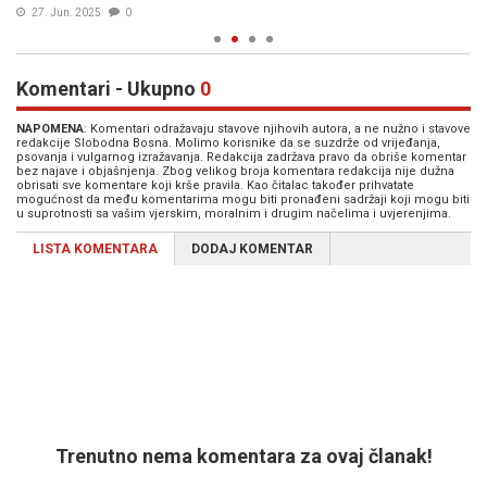
27. Jun. 2025
0
Komentari - Ukupno
0
NAPOMENA
: Komentari odražavaju stavove njihovih autora, a ne nužno i stavove
redakcije Slobodna Bosna. Molimo korisnike da se suzdrže od vrijeđanja,
psovanja i vulgarnog izražavanja. Redakcija zadržava pravo da obriše komentar
bez najave i objašnjenja. Zbog velikog broja komentara redakcija nije dužna
obrisati sve komentare koji krše pravila. Kao čitalac također prihvatate
mogućnost da među komentarima mogu biti pronađeni sadržaji koji mogu biti
u suprotnosti sa vašim vjerskim, moralnim i drugim načelima i uvjerenjima.
LISTA KOMENTARA
DODAJ KOMENTAR
Trenutno nema komentara za ovaj članak!