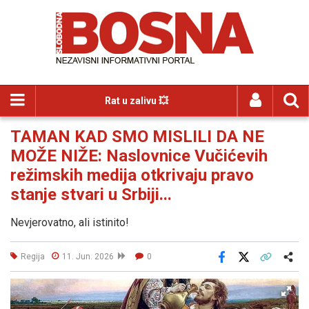
Rat u zalivu 💥
TAMAN KAD SMO MISLILI DA NE
MOŽE NIŽE: Naslovnice Vučićevih
režimskih medija otkrivaju pravo
stanje stvari u Srbiji...
Nevjerovatno, ali istinito!
Regija
11. Jun. 2026
0
Facebook
X
Kopiraj link
Više