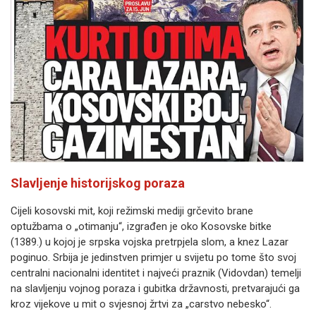
Slavljenje historijskog poraza
Cijeli kosovski mit, koji režimski mediji grčevito brane
optužbama o „otimanju“, izgrađen je oko Kosovske bitke
(1389.) u kojoj je srpska vojska pretrpjela slom, a knez Lazar
poginuo. Srbija je jedinstven primjer u svijetu po tome što svoj
centralni nacionalni identitet i najveći praznik (Vidovdan) temelji
na slavljenju vojnog poraza i gubitka državnosti, pretvarajući ga
kroz vijekove u mit o svjesnoj žrtvi za „carstvo nebesko“.