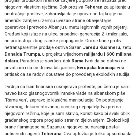
proglasi produktom iranske zavjere potpuno se raspada pred
njegovim vlastitim riječima. Dok proziva
Teheran
za uplitanje u
unutrašnje poslove, zaboravlja da je upravo on taj koji je na
američki zahtjev u zemlju uvezao strane obavještajne
operativce i pretvorio Albaniju u metu legitimnih vojnih prijetnji.
Građani koji izlaze na ulice, pripadnici generacije Z i milenijalci,
ne protestuju zbog iranske propagande. Oni se bune protiv
netransparentne prodaje ostrva Sazan
Jaredu Kushneru
, zetu
Donalda Trumpa
, u projektu vrijednom
milijardu i 600 miliona
dolara
. Paradoks je savršen: dok
Rama
tvrdi da se ostrvo ne
privatizira i da će država biti partner,
Evropska komisija
vrši
pritisak da se radovi obustave do provođenja ekoloških studija.
Tvrdnja da
Iran
finansira i usmjerava proteste, pri čemu je sam
naveo kako glasnogovornik iranske vlade na albanskom piše
"Rama van", zapravo je klasična manipulacija. On postojanje
stvarnog, dokumentovanog iranskog neprijateljstva prema
njegovom režimu, koje je sam skrivio, koristi kako bi svaki oblik
građanskog otpora proglasio stranim djelovanjem. Ekolozi koji
brane flamingose na Sazanu u njegovoj su naraciji postali
antisemiti i agenti
Teherana
. Ova optužba je toliko apsurdna da