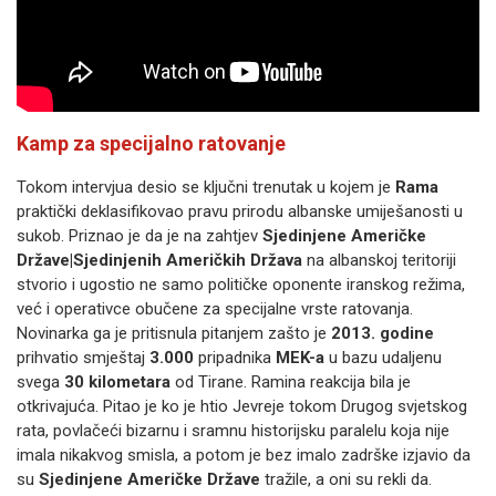
Kamp za specijalno ratovanje
Tokom intervjua desio se ključni trenutak u kojem je
Rama
praktički deklasifikovao pravu prirodu albanske umiješanosti u
sukob. Priznao je da je na zahtjev
Sjedinjene Američke
Države|Sjedinjenih Američkih Država
na albanskoj teritoriji
stvorio i ugostio ne samo političke oponente iranskog režima,
već i operativce obučene za specijalne vrste ratovanja.
Novinarka ga je pritisnula pitanjem zašto je
2013. godine
prihvatio smještaj
3.000
pripadnika
MEK-a
u bazu udaljenu
svega
30 kilometara
od Tirane. Ramina reakcija bila je
otkrivajuća. Pitao je ko je htio Jevreje tokom Drugog svjetskog
rata, povlačeći bizarnu i sramnu historijsku paralelu koja nije
imala nikakvog smisla, a potom je bez imalo zadrške izjavio da
su
Sjedinjene Američke Države
tražile, a oni su rekli da.