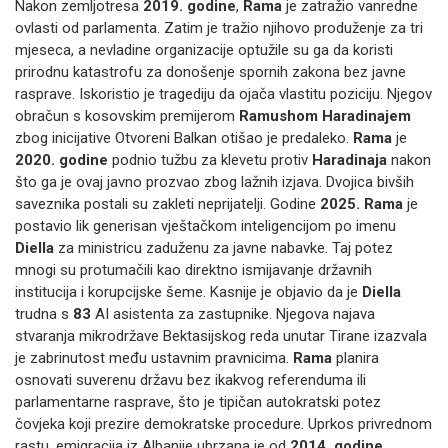
Nakon zemljotresa
2019. godine
,
Rama
je zatražio vanredne
ovlasti od parlamenta. Zatim je tražio njihovo produženje za tri
mjeseca, a nevladine organizacije optužile su ga da koristi
prirodnu katastrofu za donošenje spornih zakona bez javne
rasprave. Iskoristio je tragediju da ojača vlastitu poziciju. Njegov
obračun s kosovskim premijerom
Ramushom Haradinajem
zbog inicijative Otvoreni Balkan otišao je predaleko.
Rama
je
2020. godine
podnio tužbu za klevetu protiv
Haradinaja
nakon
što ga je ovaj javno prozvao zbog lažnih izjava. Dvojica bivših
saveznika postali su zakleti neprijatelji. Godine
2025.
Rama
je
postavio lik generisan vještačkom inteligencijom po imenu
Diella
za ministricu zaduženu za javne nabavke. Taj potez
mnogi su protumačili kao direktno ismijavanje državnih
institucija i korupcijske šeme. Kasnije je objavio da je
Diella
trudna s
83
AI asistenta za zastupnike. Njegova najava
stvaranja mikrodržave Bektasijskog reda unutar Tirane izazvala
je zabrinutost među ustavnim pravnicima.
Rama
planira
osnovati suverenu državu bez ikakvog referenduma ili
parlamentarne rasprave, što je tipičan autokratski potez
čovjeka koji prezire demokratske procedure. Uprkos privrednom
rastu, emigracija iz Albanije ubrzana je od
2014. godine
.