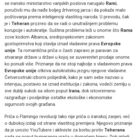
se iransko ministarstvo vanjskih poslova narugalo
Rami
,
poručivši mu da nađe boljeg žrtvenog jarca i da pokaže malo
poštovanja prema inteligenciji vlastitog naroda. U prevodu, čak
je i
Teheran
prozreo da se radi o unutrašnjem problemu
korupcije i autokratije. Suština problema leži u onome što
Rama
zove kodom Albanca, srednjovjekovnim zakonom
gostoprimstva koji stavlja iznad vladavine prava
Evropske
unije
. Ta romantična priča o časti zapravo je paravan za
stvaranje države u državi u kojoj se suverenitet prodaje onome
ko ponudi više. Priznanje da ne stoji najbolje s vladavinom prava
Evropske unije
otkriva autokratsku jezgru njegove vladavine.
Četverostruki izborni pobjednik, kako je sam sebe nazvao u
intervjuu, postavio se iznad institucija i zakona, vodeći zemlju u
sve dublji sukob sa silom poput
Irana
, dok istovremeno
razgrađuje i posljednje ostatke ekološke i ekonomske
sigurnosti svojih građana.
Priča o Flamingo revoluciji tako nije priča o iranskoj zavjeri, već
o dubokoj izdaji od strane vlastitog premijera. Njegovo priznanje
da je uvozio YouTubere i aktiviste za borbu protiv
Teherana
sada se poput bumeranga vraća u domaćem bijesu. Dok mladi