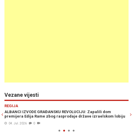
Vezane vijesti
Previous
N
REGIJA
R
ALBANCI IZVODE GRAĐANSKU REVOLUCIJU: Zapalili dom
RA
premijera Edija Rame zbog rasprodaje države izraelskom lobiju
UZ
04. Jul. 2026
0