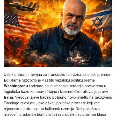
U šokantnom intervjuu za francusku televiziju, albanski premijer
Edi Rama
razotkrio je vlastitu vazalsku politiku prema
Washingtonu
i priznao da je albanska teritorija pretvorena u
logističku bazu za obavještajno i kibernetičko ratovanje protiv
Irana
. Njegove izjave bacaju potpuno novo svjetlo na takozvanu
Flamingo revoluciju, ekološke i političke proteste koji već
mjesecima potresaju tu balkansku zemlju. Dok pokušava
masovni građanski bunt protiv rasprodaje nacionalnog blaga