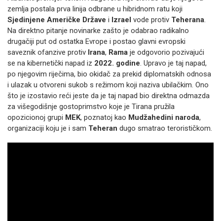
zemlja postala prva linija odbrane u hibridnom ratu koji
Sjedinjene Američke Države
i
Izrael
vode protiv
Teherana
.
Na direktno pitanje novinarke zašto je odabrao radikalno
drugačiji put od ostatka Evrope i postao glavni evropski
saveznik ofanzive protiv
Irana
,
Rama
je odgovorio pozivajući
se na kibernetički napad iz
2022. godine
. Upravo je taj napad,
po njegovim riječima, bio okidač za prekid diplomatskih odnosa
i ulazak u otvoreni sukob s režimom koji naziva ubilačkim. Ono
što je izostavio reći jeste da je taj napad bio direktna odmazda
za višegodišnje gostoprimstvo koje je Tirana pružila
opozicionoj grupi
MEK
, poznatoj kao
Mudžahedini naroda
,
organizaciji koju je i sam
Teheran
dugo smatrao terorističkom.