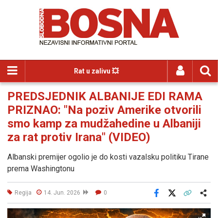
Rat u zalivu 💥
PREDSJEDNIK ALBANIJE EDI RAMA
PRIZNAO: "Na poziv Amerike otvorili
smo kamp za mudžahedine u Albaniji
za rat protiv Irana" (VIDEO)
Albanski premijer ogolio je do kosti vazalsku politiku Tirane
prema Washingtonu
Regija
14. Jun. 2026
0
Facebook
X
Kopiraj link
Više