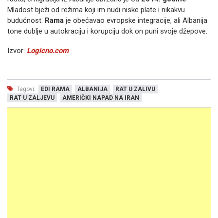
Mladost bježi od režima koji im nudi niske plate i nikakvu
budućnost.
Rama
je obećavao evropske integracije, ali Albanija
tone dublje u autokraciju i korupciju dok on puni svoje džepove.
Izvor:
Logicno.com
Tagovi:
EDI RAMA
ALBANIJA
RAT U ZALIVU
RAT U ZALJEVU
AMERIČKI NAPAD NA IRAN