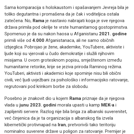
Sama komparacija s holokaustom i spašavanjem Jevreja bila je
toliko degutantna i promašena da je čak i voditeljica ostala
zatečena. No,
Rama
je nastavio nabrajati koga je sve njegova
država primila pod okrilje te vrste humanitarnog gostoprimstva.
Spomenuo je da su nakon haosa u Afganistanu
2021. godine
primili više od
4.000
Afganistanaca, ali ne samo običnih
izbjeglica. Pobrojao je žene, akademike, YouTubere, aktiviste i
ljude koji su vjerovali u čudo demokratije i služili njihovim
misijama. U ovom grotesknom popisu, smještenom između
humanitarne retorike, krije se jeziva priroda Raminog režima.
YouTuberi, aktivisti i akademici koje spominje nisu bili obični
civili, već ljudi uvježbani za psihološko i informacijsko ratovanje,
regrutovani pod krinkom borbe za slobodu.
Posebno je znakovit dio u kojem
Rama
priznaje da je njegova
vlada u
junu 2023. godini
morala upasti u kamp
MEK-a
i
zaplijeniti servere. Razlog nije bila briga za albanski suverenitet,
već činjenica da je ta organizacija s albanskog tla izvela
kibernetički protivnapad na
Iran
, pretvorivši tako teritoriju
nominalno suverene države u poligon za ratovanje. Premijer je