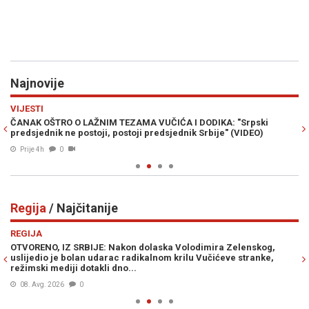
Najnovije
Previous
N
VIJESTI
PO
g
ČANAK OŠTRO O LAŽNIM TEZAMA VUČIĆA I DODIKA: "Srpski
NO
predsjednik ne postoji, postoji predsjednik Srbije" (VIDEO)
mo
Prije 4h
0
Regija
/ Najčitanije
Previous
N
REGIJA
R
OTVORENO, IZ SRBIJE: Nakon dolaska Volodimira Zelenskog,
H
uslijedio je bolan udarac radikalnom krilu Vučićeve stranke,
ME
režimski mediji dotakli dno...
08. Avg. 2026
0