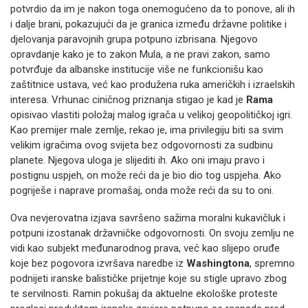
potvrdio da im je nakon toga onemogućeno da to ponove, ali ih
i dalje brani, pokazujući da je granica između državne politike i
djelovanja paravojnih grupa potpuno izbrisana. Njegovo
opravdanje kako je to zakon Mula, a ne pravi zakon, samo
potvrđuje da albanske institucije više ne funkcionišu kao
zaštitnice ustava, već kao produžena ruka američkih i izraelskih
interesa. Vrhunac ciničnog priznanja stigao je kad je
Rama
opisivao vlastiti položaj malog igrača u velikoj geopolitičkoj igri.
Kao premijer male zemlje, rekao je, ima privilegiju biti sa svim
velikim igračima ovog svijeta bez odgovornosti za sudbinu
planete. Njegova uloga je slijediti ih. Ako oni imaju pravo i
postignu uspjeh, on može reći da je bio dio tog uspjeha. Ako
pogriješe i naprave promašaj, onda može reći da su to oni.
Ova nevjerovatna izjava savršeno sažima moralni kukavičluk i
potpuni izostanak državničke odgovornosti. On svoju zemlju ne
vidi kao subjekt međunarodnog prava, već kao slijepo oruđe
koje bez pogovora izvršava naredbe iz
Washingtona
, spremno
podnijeti iranske balističke prijetnje koje su stigle upravo zbog
te servilnosti. Ramin pokušaj da aktuelne ekološke proteste