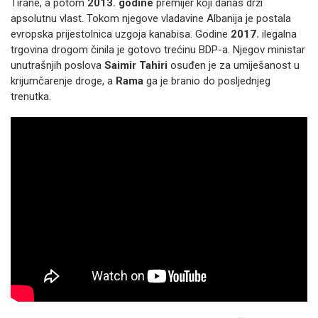
Tirane, a potom
2013. godine
premijer koji danas drži
apsolutnu vlast. Tokom njegove vladavine Albanija je postala
evropska prijestolnica uzgoja kanabisa. Godine
2017.
ilegalna
trgovina drogom činila je gotovo trećinu BDP-a. Njegov ministar
unutrašnjih poslova
Saimir Tahiri
osuđen je za umiješanost u
krijumčarenje droge, a
Rama
ga je branio do posljednjeg
trenutka.