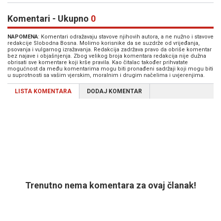
Komentari - Ukupno
0
NAPOMENA
: Komentari odražavaju stavove njihovih autora, a ne nužno i stavove
redakcije Slobodna Bosna. Molimo korisnike da se suzdrže od vrijeđanja,
psovanja i vulgarnog izražavanja. Redakcija zadržava pravo da obriše komentar
bez najave i objašnjenja. Zbog velikog broja komentara redakcija nije dužna
obrisati sve komentare koji krše pravila. Kao čitalac također prihvatate
mogućnost da među komentarima mogu biti pronađeni sadržaji koji mogu biti
u suprotnosti sa vašim vjerskim, moralnim i drugim načelima i uvjerenjima.
LISTA KOMENTARA
DODAJ KOMENTAR
Trenutno nema komentara za ovaj članak!