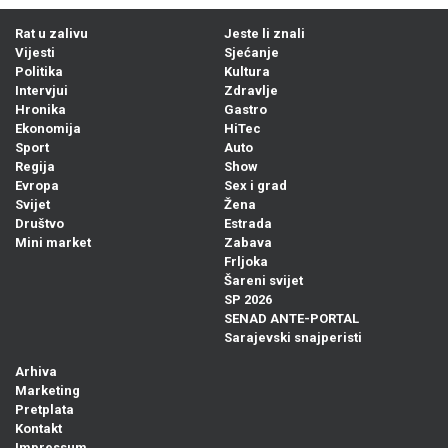
Rat u zalivu
Jeste li znali
Vijesti
Sjećanje
Politika
Kultura
Intervjui
Zdravlje
Hronika
Gastro
Ekonomija
HiTec
Sport
Auto
Regija
Show
Evropa
Sex i grad
Svijet
Žena
Društvo
Estrada
Mini market
Zabava
Frljoka
Šareni svijet
SP 2026
SENAD ANTE-PORTAL
Sarajevski snajperisti
Arhiva
Marketing
Pretplata
Kontakt
Impressum