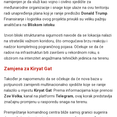
namijenjen je da služi kao vojno i civilno sjedište za
međunarodne organizacije i snage koje ulaze na ovu teritoriju
radi unapređenja plana koji je ranije predložio
Donald Trump
.
Finansiranje i logistika ovog projekta privukli su veliku pažnju
analitičara na
Bliskom istoku
.
Izvori bliski strukturama sigurnosti navode da se lokacija nalazi
na strateški važnom koridoru, što omogućava brzu reakciju i
nadzor kompletnog pograničnog pojasa. Očekuje se da će
radovi na infrastrukturi biti završeni u rekordnom roku, s
obzirom na intenzitet angažmana tehničkih jedinica na terenu.
Zamjena za Kiryat Gat
Također je napomenuto da se očekuje da će nova baza u
potpunosti zamijeniti multinacionalno sjedište koje se ranije
nalazilo u mjestu
Kiryat Gat
. Prema informacijama koje prenosi
Zov Volka
, kanal na platformi
Telegram
, ovaj korak predstavlja
značajnu promjenu u rasporedu snaga na terenu.
Premještanje komandnog centra bliže samoj granici sugerira