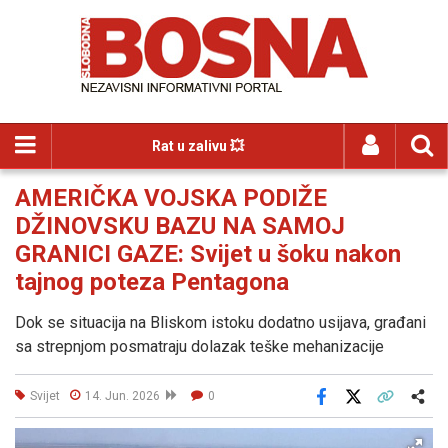
Rat u zalivu 💥
AMERIČKA VOJSKA PODIŽE
DŽINOVSKU BAZU NA SAMOJ
GRANICI GAZE: Svijet u šoku nakon
tajnog poteza Pentagona
Dok se situacija na Bliskom istoku dodatno usijava, građani
sa strepnjom posmatraju dolazak teške mehanizacije
Svijet
14. Jun. 2026
0
Facebook
X
Kopiraj link
Više