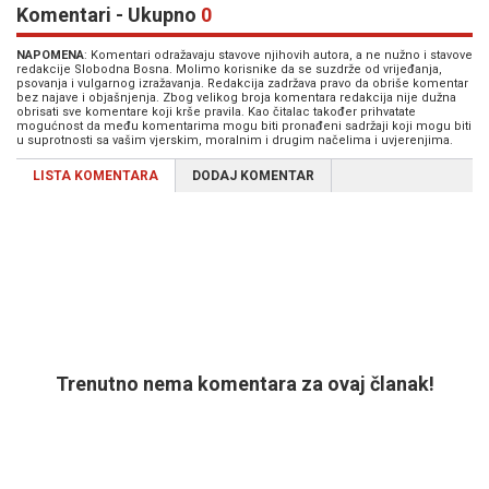
Komentari - Ukupno
0
NAPOMENA
: Komentari odražavaju stavove njihovih autora, a ne nužno i stavove
redakcije Slobodna Bosna. Molimo korisnike da se suzdrže od vrijeđanja,
psovanja i vulgarnog izražavanja. Redakcija zadržava pravo da obriše komentar
bez najave i objašnjenja. Zbog velikog broja komentara redakcija nije dužna
obrisati sve komentare koji krše pravila. Kao čitalac također prihvatate
mogućnost da među komentarima mogu biti pronađeni sadržaji koji mogu biti
u suprotnosti sa vašim vjerskim, moralnim i drugim načelima i uvjerenjima.
LISTA KOMENTARA
DODAJ KOMENTAR
Trenutno nema komentara za ovaj članak!