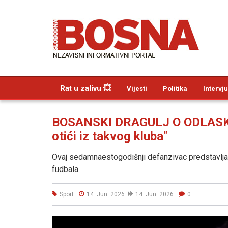
Rat u zalivu 💥
Vijesti
Politika
Intervju
BOSANSKI DRAGULJ O ODLASKU 
otići iz takvog kluba"
Ovaj sedamnaestogodišnji defanzivac predstavlj
fudbala.
Sport
14. Jun. 2026
14. Jun. 2026
0