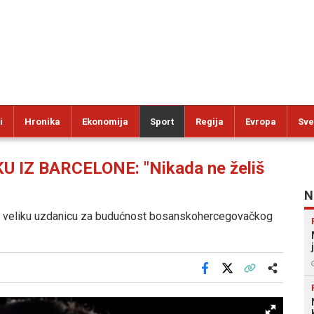
i
Hronika
Ekonomija
Sport
Regija
Evropa
Sve
IZ BARCELONE: "Nikada ne želiš
N
a veliku uzdanicu za budućnost bosanskohercegovačkog
Facebook
X
Kopiraj link
Više