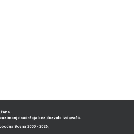
ržana.
euzimanje sadržaja bez dozvole izdavača.
obodna Bosna
2000 - 2026.