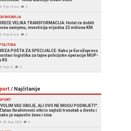
Prije 19 min
0
EKONOMIJA
KREĆE VELIKA TRANSFORMACIJA: Hotel će dobiti
novu namjenu, investicija vrijedna 23 miliona KM
Prije 55 min
0
POLITIKA
BRZA POŠTA ZA SPECIJALCE: Kako je EuroExpress
postao logistika za tajne policijske operacije MUP-
a RS
Prije 1h
0
port
/ Najčitanije
SPORT
"VOLIM VAS OBOJE, ALI OVO NE MOGU PODNIJETI":
Zlatan Ibrahimović otkrio najteži trenutak u životu i
kako je napustio ženu i sina
05. Avg. 2026
0