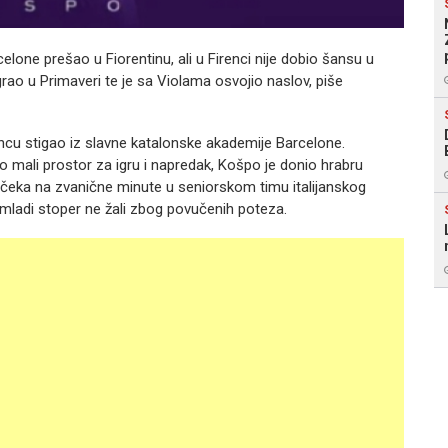
elone prešao u Fiorentinu, ali u Firenci nije dobio šansu u
rao u Primaveri te je sa Violama osvojio naslov, piše
irencu stigao iz slavne katalonske akademije Barcelone.
 mali prostor za igru i napredak, Košpo je donio hrabru
ek čeka na zvanične minute u seniorskom timu italijanskog
, mladi stoper ne žali zbog povučenih poteza.