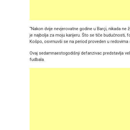
"Nakon dvije nevjerovatne godine u Barçi, nikada ne že
je najbolja za moju karijeru. Što se tiče budućnosti, f
Košpo, osvrnuvši se na period proveden u redovima š
Ovaj sedamnaestogodišnji defanzivac predstavlja v
fudbala.