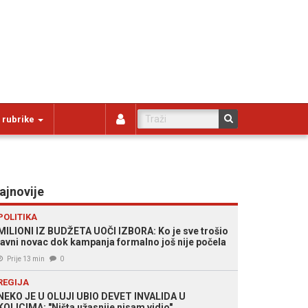
 rubrike
ajnovije
POLITIKA
MILIONI IZ BUDŽETA UOČI IZBORA: Ko je sve trošio
javni novac dok kampanja formalno još nije počela
Prije 13 min
0
REGIJA
NEKO JE U OLUJI UBIO DEVET INVALIDA U
KOLICIMA: "Ništa užasnije nisam vidio"