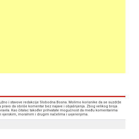
 nužno i stavove redakcije Slobodna Bosna. Molimo korisnike da se suzdrže
va pravo da obriše komentar bez najave i objašnjenja. Zbog velikog broja
 pravila. Kao čitalac također prihvatate mogućnost da među komentarima
im vjerskim, moralnim i drugim načelima i uvjerenjima.