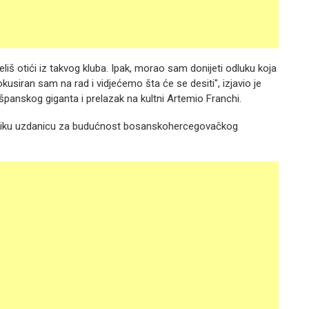
liš otići iz takvog kluba. Ipak, morao sam donijeti odluku koja
okusiran sam na rad i vidjećemo šta će se desiti", izjavio je
panskog giganta i prelazak na kultni Artemio Franchi.
eliku uzdanicu za budućnost bosanskohercegovačkog