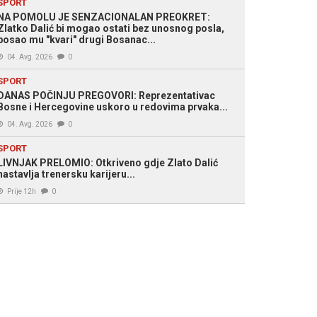
SPORT
NA POMOLU JE SENZACIONALAN PREOKRET:
Zlatko Dalić bi mogao ostati bez unosnog posla,
posao mu "kvari" drugi Bosanac...
04. Avg. 2026
0
SPORT
DANAS POČINJU PREGOVORI: Reprezentativac
Bosne i Hercegovine uskoro u redovima prvaka...
04. Avg. 2026
0
SPORT
LIVNJAK PRELOMIO: Otkriveno gdje Zlato Dalić
nastavlja trenersku karijeru...
Prije 12h
0