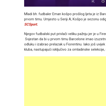
Mladi bh. fudbaler Eman košpo prošlog ljeta je iz Barc
prvom timu. Umjesto u Seriji A, Košpo je sezonu odig
SCSport.
Njegov fudbalski put privlači veliku pažnju jer je u F
Svjestan da bi u prvom timu Barcelone imao izuzetno
odluku i izabrao prelazak u Fiorentinu. Iako još uvij
kluba, nastupajući isključivo za omladinske selekcije