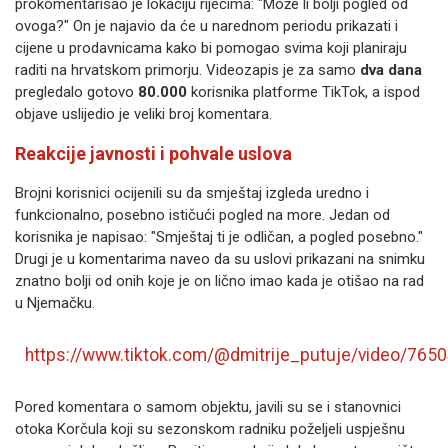
prokomentarisao je lokaciju riječima: "Može li bolji pogled od
ovoga?" On je najavio da će u narednom periodu prikazati i
cijene u prodavnicama kako bi pomogao svima koji planiraju
raditi na hrvatskom primorju. Videozapis je za samo
dva dana
pregledalo gotovo
80.000
korisnika platforme TikTok, a ispod
objave uslijedio je veliki broj komentara.
Reakcije javnosti i pohvale uslova
Brojni korisnici ocijenili su da smještaj izgleda uredno i
funkcionalno, posebno ističući pogled na more. Jedan od
korisnika je napisao: "Smještaj ti je odličan, a pogled posebno."
Drugi je u komentarima naveo da su uslovi prikazani na snimku
znatno bolji od onih koje je on lično imao kada je otišao na rad
u Njemačku.
https://www.tiktok.com/@dmitrije_putuje/video/76
Pored komentara o samom objektu, javili su se i stanovnici
otoka Korčula koji su sezonskom radniku poželjeli uspješnu