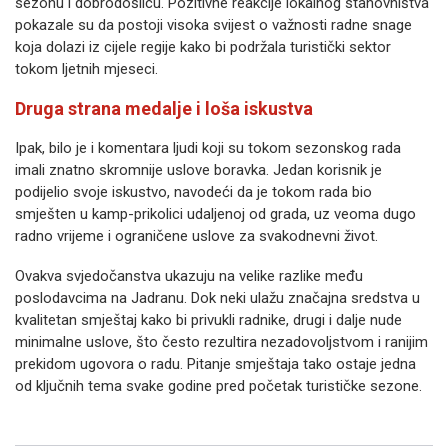
sezonu i dobrodošlicu. Pozitivne reakcije lokalnog stanovništva
pokazale su da postoji visoka svijest o važnosti radne snage
koja dolazi iz cijele regije kako bi podržala turistički sektor
tokom ljetnih mjeseci.
Druga strana medalje i loša iskustva
Ipak, bilo je i komentara ljudi koji su tokom sezonskog rada
imali znatno skromnije uslove boravka. Jedan korisnik je
podijelio svoje iskustvo, navodeći da je tokom rada bio
smješten u kamp-prikolici udaljenoj od grada, uz veoma dugo
radno vrijeme i ograničene uslove za svakodnevni život.
Ovakva svjedočanstva ukazuju na velike razlike među
poslodavcima na Jadranu. Dok neki ulažu značajna sredstva u
kvalitetan smještaj kako bi privukli radnike, drugi i dalje nude
minimalne uslove, što često rezultira nezadovoljstvom i ranijim
prekidom ugovora o radu. Pitanje smještaja tako ostaje jedna
od ključnih tema svake godine pred početak turističke sezone.