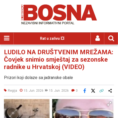
Rat u zalivu 💥
LUDILO NA DRUŠTVENIM MREŽAMA:
Čovjek snimio smještaj za sezonske
radnike u Hrvatskoj (VIDEO)
Prizori koji dolaze sa jadranske obale
Regija
15. Jun. 2026
15. Jun. 2026
0
Facebook
X
Kopiraj link
Više