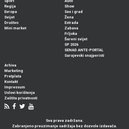
Sport
Auto
Regija
Show
Evropa
Sex i grad
Svijet
Žena
Društvo
Estrada
Mini market
Zabava
Frljoka
Šareni svijet
SP 2026
SENAD ANTE-PORTAL
Sarajevski snajperisti
Arhiva
Marketing
Pretplata
Kontakt
Impressum
Uslovi korištenja
Zaštita privatnosti
Sva prava zadržana.
Zabranjeno preuzimanje sadržaja bez dozvole izdavača.