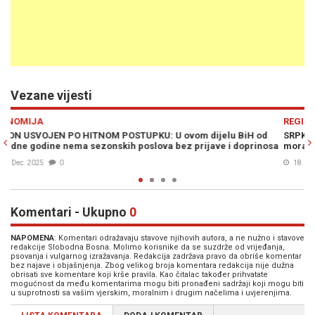
Vezane vijesti
Previous
N
REGIJA
H od
SRPKINJA ZAVRŠILA SEZONU I NAPUŠTA HRVATSKU: "Ljudi, na 
prinosa
morate jako paziti kod Hrvata"
18. Okt. 2025
0
Komentari - Ukupno
0
NAPOMENA
: Komentari odražavaju stavove njihovih autora, a ne nužno i stavove
redakcije Slobodna Bosna. Molimo korisnike da se suzdrže od vrijeđanja,
psovanja i vulgarnog izražavanja. Redakcija zadržava pravo da obriše komentar
bez najave i objašnjenja. Zbog velikog broja komentara redakcija nije dužna
obrisati sve komentare koji krše pravila. Kao čitalac također prihvatate
mogućnost da među komentarima mogu biti pronađeni sadržaji koji mogu biti
u suprotnosti sa vašim vjerskim, moralnim i drugim načelima i uvjerenjima.