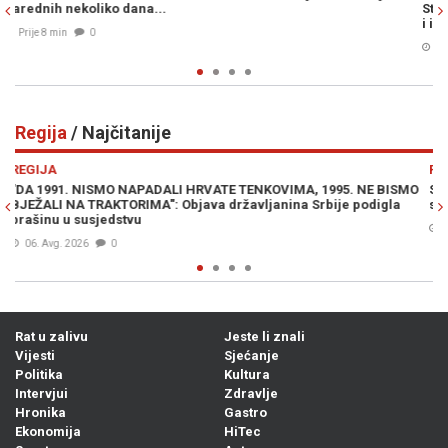
Stradao pred očima rođenog brata - Osumnjičeni vozio DRO
i izazvao nesreću
Prije 5h
0
Regija
/ Najčitanije
Previous
N
REGIJA
 NE BISMO
SRBI DIVLJAJU NA LJETOVANJU: "Ne moramo slušati vaše
odigla
seljačenje! Dno, dna"
07. Avg. 2026
0
Rat u zalivu
Jeste li znali
Vijesti
Sjećanje
Politika
Kultura
Intervjui
Zdravlje
Hronika
Gastro
Ekonomija
HiTec