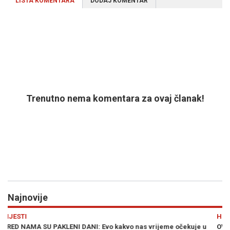
LISTA KOMENTARA
DODAJ KOMENTAR
Trenutno nema komentara za ovaj članak!
Najnovije
Previous
N
HRONIKA
ekuje u
OVO JE MLADIĆ IZ SANDŽAKA KOJI JE POGINUO U ULCINJU: