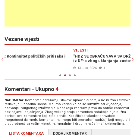
Vezane vijesti
Previous
N
VIJESTI
M
"HDZ SE OBRAČUNAVA SA DRŽAVOM, A ONI ŠUTE!": Oštra reakcija
A
iz DF-a zbog uklanjanja zastava BiH u Čapljini
g
13. Jun. 2026
1
Komentari - Ukupno
4
NAPOMENA
: Komentari odražavaju stavove njihovih autora, a ne nužno i stavove
redakcije Slobodna Bosna. Molimo korisnike da se suzdrže od vrijeđanja,
psovanja i vulgarnog izražavanja. Redakcija zadržava pravo da obriše komentar
bez najave i objašnjenja. Zbog velikog broja komentara redakcija nije dužna
obrisati sve komentare koji krše pravila. Kao čitalac također prihvatate
mogućnost da među komentarima mogu biti pronađeni sadržaji koji mogu biti
u suprotnosti sa vašim vjerskim, moralnim i drugim načelima i uvjerenjima.
LISTA KOMENTARA
DODAJ KOMENTAR