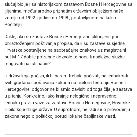
slučaj bio je i sa historijskom zastavom Bosne i Hercegovine sa
ljiljanima, međunarodno priznatim državnim obilježjem naše
zemlje od 1992. godine do 1998., postavljenom na kuli u
Počitelju.
Dakle, ako su zastave Bosne i Hercegovine uklonjene pod
obrazloženjem poštivanja propisa, da li su zastave susjedne
Hrvatske postavljene na saobraćajne znakove uz magistralni
put M-17 dobile potrebne dozvole te hoće li nadležne službe
reagovati na isti način?
U državi koja počiva, ili bi barem trebala počivati, na jednakosti
svih građana i poštivanju zakona na cijelom teritoriju Bosne i
Hercegovine, odgovor ne bi smio zavisiti od toga čija je zastava
u pitanju. Konkretno, iako krajnje nelogično i nepravedno,
jednaka pravila važe za zastavu Bosne i Hercegovine, Hrvatske
ili bilo koje druge države. U suprotnom, ne radi se o provođenju
zakona nego o političkoj poruci lokalne čapljinske vlasti.