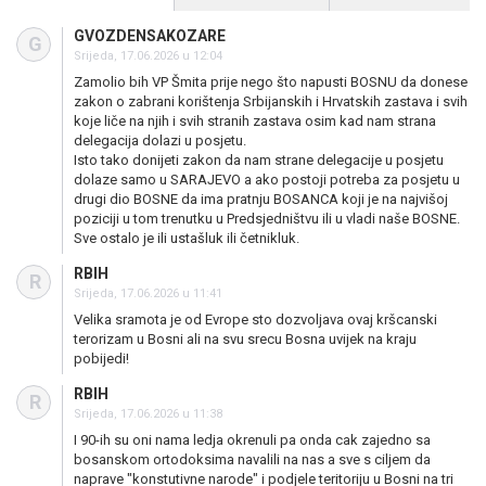
GVOZDENSAKOZARE
G
Srijeda, 17.06.2026 u 12:04
Zamolio bih VP Šmita prije nego što napusti BOSNU da donese
zakon o zabrani korištenja Srbijanskih i Hrvatskih zastava i svih
koje liče na njih i svih stranih zastava osim kad nam strana
delegacija dolazi u posjetu.
Isto tako donijeti zakon da nam strane delegacije u posjetu
dolaze samo u SARAJEVO a ako postoji potreba za posjetu u
drugi dio BOSNE da ima pratnju BOSANCA koji je na najvišoj
poziciji u tom trenutku u Predsjedništvu ili u vladi naše BOSNE.
Sve ostalo je ili ustašluk ili četnikluk.
RBIH
R
Srijeda, 17.06.2026 u 11:41
Velika sramota je od Evrope sto dozvoljava ovaj kršcanski
terorizam u Bosni ali na svu srecu Bosna uvijek na kraju
pobijedi!
RBIH
R
Srijeda, 17.06.2026 u 11:38
I 90-ih su oni nama ledja okrenuli pa onda cak zajedno sa
bosanskom ortodoksima navalili na nas a sve s ciljem da
naprave "konstutivne narode" i podjele teritoriju u Bosni na tri