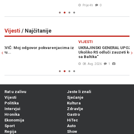
Prije 4h
0
Vijesti
/ Najčitanije
Previous
N
VIJESTI
V
z
UKRAJINSKI GENERAL UPOZORAVA: "Brčko je ključna tačka.
Š
Ukoliko RS odluči zauzeti koridor, NATO-a će morati povući snage
k
sa Baltika"
08. Avg. 2026
1
Rat u zalivu
Jeste li znali
Vijesti
Sjećanje
Politika
Kultura
Intervjui
Zdravlje
Hronika
Gastro
Ekonomija
HiTec
Sport
Auto
Regija
Show