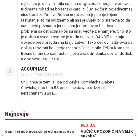
dijela sto je u stvari i bila sustina dogovora izmedju milosevica i
tudjmana.Nikad se bosanski katolici ( uvijek čast pojedincima)
nisu borili za Drzavu Bosnu nego za otcjepljenje i njeno
rasturanje. To mi svi znamo ali nas je uvijek bilo sramota to da
sami sebi priznamo jer su nam jednostavno bili dovoljni
problemi sa četnicima koji su imali vec te zle namjere. Ono sto
je dobro u svemu ovome je to da se svaki BANDIT na kraju
dovede pred pravdu i na kraju zatvori.Tako ce i ovi ´adz-ovci da
dolijaju i svi oni koji stoje iza toga.Da nije bilo Zeljka Komsica
Bosnu bi oni do sad rasturili ,ova dva odmetnika čovic i dodick
u dogovoru sa HR i RS.
ACCUPHASE
A
Srijeda, 17.06.2026 u 09:39
Chuj chija je zemlja , pa od Zeljka Komshicha ,Baketa i
Cowicha, ono tam RS oni su se dawno odzzepili,njih i
nerachunam u BiH....
Najnovije
Previous
N
REGIJA
V
VUČIĆ UPOZORIO NA VELIKI RAT: "Na rubu smo puno, puno većeg
Č
sukoba"
p