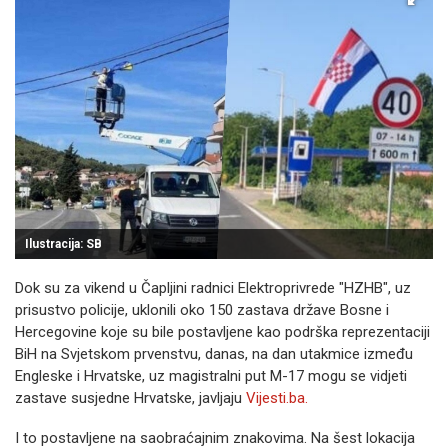
Ilustracija: SB
Dok su za vikend u Čapljini radnici Elektroprivrede "HZHB", uz
prisustvo policije, uklonili oko 150 zastava države Bosne i
Hercegovine koje su bile postavljene kao podrška reprezentaciji
BiH na Svjetskom prvenstvu, danas, na dan utakmice između
Engleske i Hrvatske, uz magistralni put M-17 mogu se vidjeti
zastave susjedne Hrvatske, javljaju
Vijesti.ba.
I to postavljene na saobraćajnim znakovima. Na šest lokacija