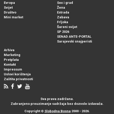
Evropa
Sex i grad
Svijet
Žena
Društvo
Estrada
Mini market
Zabava
Frljoka
Šareni svijet
SP 2026
SENAD ANTE-PORTAL
Sarajevski snajperisti
Arhiva
Marketing
Pretplata
Kontakt
Impressum
Uslovi korištenja
Zaštita privatnosti
Sva prava zadržana.
Zabranjeno preuzimanje sadržaja bez dozvole izdavača.
Copyright ©
Slobodna Bosna
2000 - 2026.