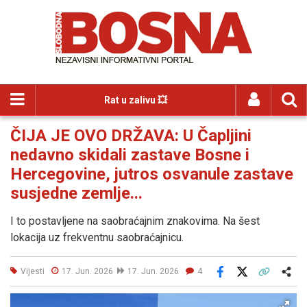
Rat u zalivu 💥
ČIJA JE OVO DRŽAVA: U Čapljini
nedavno skidali zastave Bosne i
Hercegovine, jutros osvanule zastave
susjedne zemlje...
I to postavljene na saobraćajnim znakovima. Na šest
lokacija uz frekventnu saobraćajnicu.
Vijesti
17. Jun. 2026
17. Jun. 2026
4
Facebook
X
Kopiraj link
Više