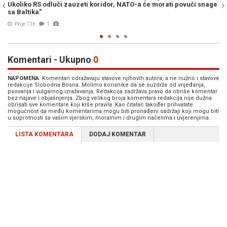
ovući snage
sukobu s činjenicama
06. Avg. 2026
2
Komentari - Ukupno
0
NAPOMENA
: Komentari odražavaju stavove njihovih autora, a ne nužno i stavove
redakcije Slobodna Bosna. Molimo korisnike da se suzdrže od vrijeđanja,
psovanja i vulgarnog izražavanja. Redakcija zadržava pravo da obriše komentar
bez najave i objašnjenja. Zbog velikog broja komentara redakcija nije dužna
obrisati sve komentare koji krše pravila. Kao čitalac također prihvatate
mogućnost da među komentarima mogu biti pronađeni sadržaji koji mogu biti
u suprotnosti sa vašim vjerskim, moralnim i drugim načelima i uvjerenjima.
LISTA KOMENTARA
DODAJ KOMENTAR