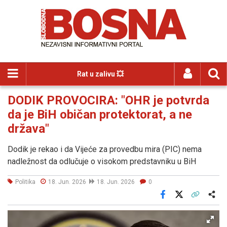
Rat u zalivu 💥
DODIK PROVOCIRA: "OHR je potvrda
da je BiH običan protektorat, a ne
država"
Dodik je rekao i da Vijeće za provedbu mira (PIC) nema
nadležnost da odlučuje o visokom predstavniku u BiH
Politika
18. Jun. 2026
18. Jun. 2026
0
Facebook
X
Kopiraj link
Više