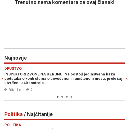
Trenutno nema komentara za ovaj članak!
Najnovije
Previous
N
VIJESTI
nstvena baza
DOK MU NAD GLAVOM VISE SANKCIJE: Milorad Dodik
m mesu, prekršaji
histeričnom napadu na "političko Sarajevo"...
Prije 24 min
0
Politika
/ Najčitanije
Previous
N
POLITIKA