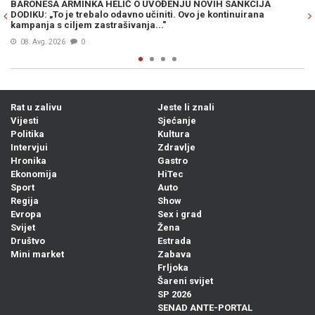
 SANKCIJA
BODIROGA U GLAVU: "Cvijanovićka za počasnog konz
ntinuirana
Panami imenovala Fatiha Kola — osobu povezanu s 
kartelom „Tito i Dino“, u čijem je društvu uživao i Ko
Prije 16h
1
Rat u zalivu
Jeste li znali
Vijesti
Sjećanje
Politika
Kultura
Intervjui
Zdravlje
Hronika
Gastro
Ekonomija
HiTec
Sport
Auto
Regija
Show
Evropa
Sex i grad
Svijet
Žena
Društvo
Estrada
Mini market
Zabava
Frljoka
Šareni svijet
SP 2026
SENAD ANTE-PORTAL