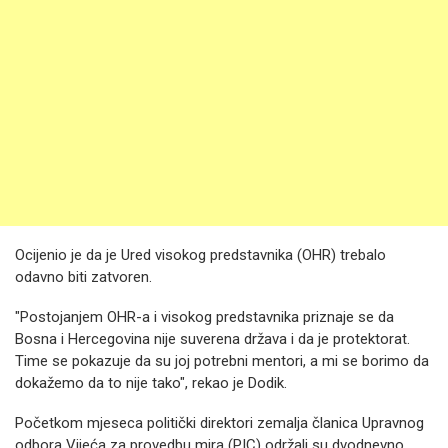
Ocijenio je da je Ured visokog predstavnika (OHR) trebalo
odavno biti zatvoren.
"Postojanjem OHR-a i visokog predstavnika priznaje se da
Bosna i Hercegovina nije suverena država i da je protektorat.
Time se pokazuje da su joj potrebni mentori, a mi se borimo da
dokažemo da to nije tako", rekao je Dodik.
Početkom mjeseca politički direktori zemalja članica Upravnog
odbora Vijeća za provedbu mira (PIC) održali su dvodnevno