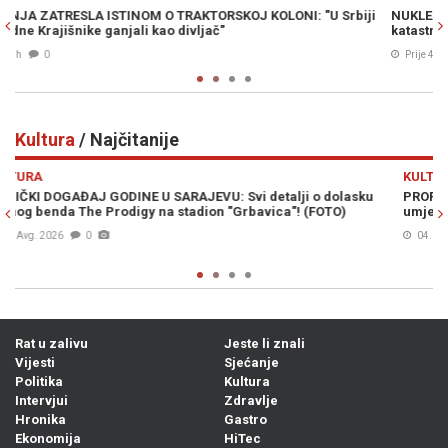
rbiji
NUKLEARNA OPCIJA NA STOLU: Wilkerson upozorava na
katastrofalan scenario u ratu sa Iranom
Prije 4h
0
Kultura
/ Najčitanije
Previous
N
KULTURA
asku
PROFESOR TOMISLAV TADIĆ: Ivan Focht - u potrazi za tajnom
umjetnosti
04. Avg. 2026
0
Rat u zalivu
Jeste li znali
Vijesti
Sjećanje
Politika
Kultura
Intervjui
Zdravlje
Hronika
Gastro
Ekonomija
HiTec