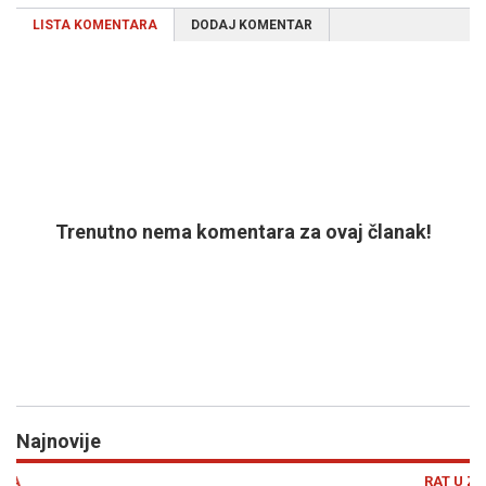
LISTA KOMENTARA
DODAJ KOMENTAR
Trenutno nema komentara za ovaj članak!
Najnovije
Previous
N
RAT U ZALIVU