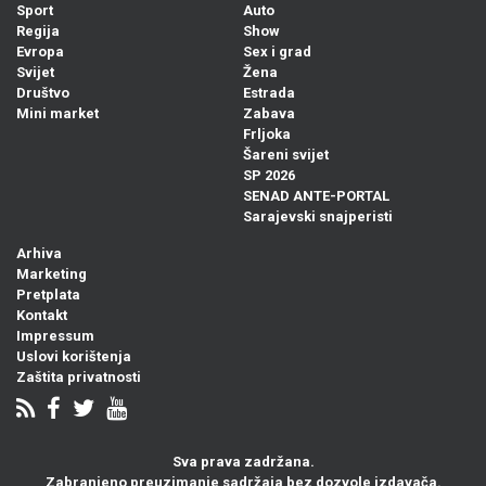
Sport
Auto
Regija
Show
Evropa
Sex i grad
Svijet
Žena
Društvo
Estrada
Mini market
Zabava
Frljoka
Šareni svijet
SP 2026
SENAD ANTE-PORTAL
Sarajevski snajperisti
Arhiva
Marketing
Pretplata
Kontakt
Impressum
Uslovi korištenja
Zaštita privatnosti
Sva prava zadržana.
Zabranjeno preuzimanje sadržaja bez dozvole izdavača.