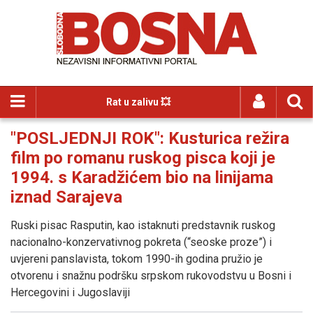
Rat u zalivu 💥
"POSLJEDNJI ROK": Kusturica režira
film po romanu ruskog pisca koji je
1994. s Karadžićem bio na linijama
iznad Sarajeva
Ruski pisac Rasputin, kao istaknuti predstavnik ruskog
nacionalno-konzervativnog pokreta (“seoske proze”) i
uvjereni panslavista, tokom 1990-ih godina pružio je
otvorenu i snažnu podršku srpskom rukovodstvu u Bosni i
Hercegovini i Jugoslaviji