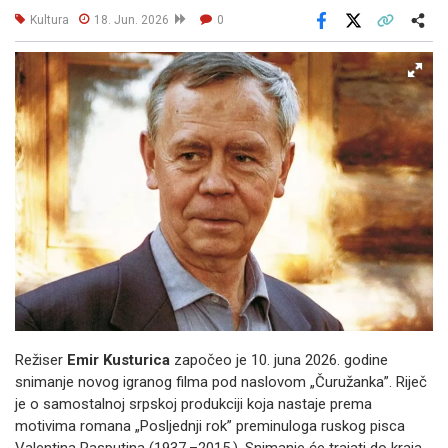
Kultura
18. Jun. 2026
0
Facebook
X
Kopiraj link
Više
Režiser
Emir Kusturica
započeo je 10. juna 2026. godine
snimanje novog igranog filma pod naslovom „Čuružanka”. Riječ
je o samostalnoj srpskoj produkciji koja nastaje prema
motivima romana „Posljednji rok” preminuloga ruskog pisca