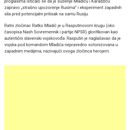
proglasima isticalo se da je suđenje Mladiću i Karadžiću
zapravo „strašno upozorenje Rusima” i eksperiment zapadnih
sila pred potencijalni pritisak na samu Rusiju.
Ratni zločinac Ratko Mladić je u Rasputinovom krugu (oko
časopisa Nash Sovremennik i partije NPSR) glorifikovan kao
autentični slavenski vojskovođa. Rasputin je naglašavao da je
vojska pod komandom Mladića nepravedno sotonizovana u
zapadnim medijima, nazivajući ovoga zločinca herojem.