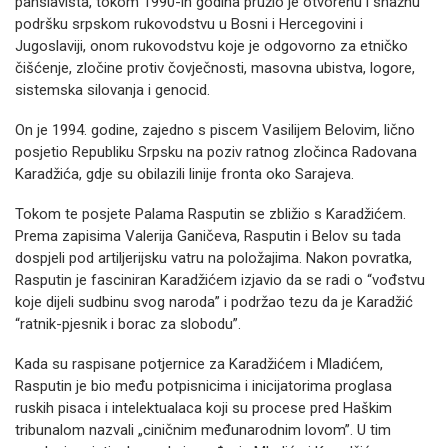
panslavista, tokom 1990-ih godina pružio je otvorenu i snažnu
podršku srpskom rukovodstvu u Bosni i Hercegovini i
Jugoslaviji, onom rukovodstvu koje je odgovorno za etničko
čišćenje, zločine protiv čovječnosti, masovna ubistva, logore,
sistemska silovanja i genocid.
On je 1994. godine, zajedno s piscem Vasilijem Belovim, lično
posjetio Republiku Srpsku na poziv ratnog zločinca Radovana
Karadžića, gdje su obilazili linije fronta oko Sarajeva.
Tokom te posjete Palama Rasputin se zbližio s Karadžićem.
Prema zapisima Valerija Ganičeva, Rasputin i Belov su tada
dospjeli pod artiljerijsku vatru na položajima. Nakon povratka,
Rasputin je fasciniran Karadžićem izjavio da se radi o “vođstvu
koje dijeli sudbinu svog naroda” i podržao tezu da je Karadžić
“ratnik-pjesnik i borac za slobodu”.
Kada su raspisane potjernice za Karadžićem i Mladićem,
Rasputin je bio među potpisnicima i inicijatorima proglasa
ruskih pisaca i intelektualaca koji su procese pred Haškim
tribunalom nazvali „ciničnim međunarodnim lovom”. U tim