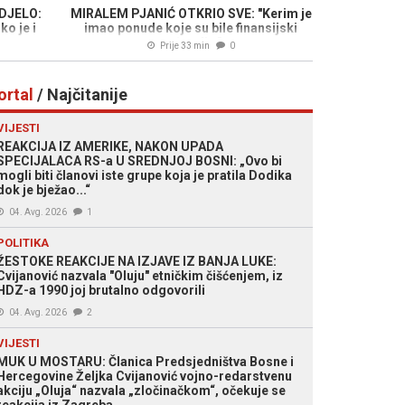
IDJELO:
MIRALEM PJANIĆ OTKRIO SVE: "Kerim je
ko je i
imao ponude koje su bile finansijski
asove u
veće, ali..."
Prije 33 min
0
ortal
/ Najčitanije
VIJESTI
REAKCIJA IZ AMERIKE, NAKON UPADA
SPECIJALACA RS-a U SREDNJOJ BOSNI: „Ovo bi
mogli biti članovi iste grupe koja je pratila Dodika
dok je bježao...“
04. Avg. 2026
1
POLITIKA
ŽESTOKE REAKCIJE NA IZJAVE IZ BANJA LUKE:
Cvijanović nazvala "Oluju" etničkim čišćenjem, iz
HDZ-a 1990 joj brutalno odgovorili
04. Avg. 2026
2
VIJESTI
MUK U MOSTARU: Članica Predsjedništva Bosne i
Hercegovine Željka Cvijanović vojno-redarstvenu
akciju „Oluja“ nazvala „zločinačkom“, očekuje se