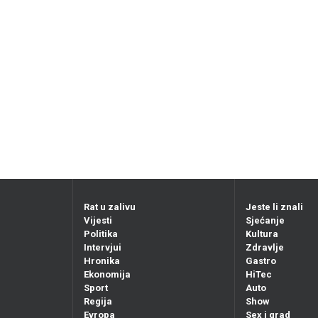
Rat u zalivu
Jeste li znali
Vijesti
Sjećanje
Politika
Kultura
Intervjui
Zdravlje
Hronika
Gastro
Ekonomija
HiTec
Sport
Auto
Regija
Show
Evropa
Sex i grad