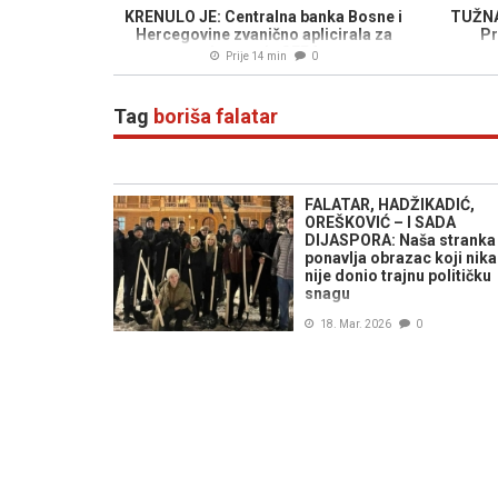
KRENULO JE: Centralna banka Bosne i
TUŽNA
Hercegovine zvanično aplicirala za
Pr
pristupanje SEPA...
Prije 14 min
0
Tag
boriša falatar
FALATAR, HADŽIKADIĆ,
OREŠKOVIĆ – I SADA
DIJASPORA: Naša stranka
ponavlja obrazac koji nik
nije donio trajnu političku
snagu
18. Mar. 2026
0