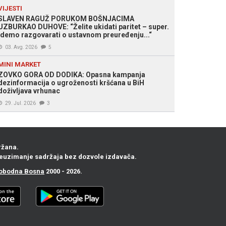
VIJESTI
SLAVEN RAGUŽ PORUKOM BOŠNJACIMA
UZBURKAO DUHOVE: “Želite ukidati paritet – super.
Idemo razgovarati o ustavnom preuređenju...“
03. Avg. 2026
5
MINI MARKET
ZOVKO GORA OD DODIKA: Opasna kampanja
dezinformacija o ugroženosti kršćana u BiH
doživljava vrhunac
29. Jul. 2026
3
ržana.
euzimanje sadržaja bez dozvole izdavača.
obodna Bosna
2000 - 2026.