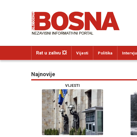
Rat u zalivu 💥
Vijesti
Politika
Intervju
Najnovije
VIJESTI