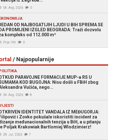
reakcija iz Zagreba...
04. Avg. 2026
0
EKONOMIJA
JEDAN OD NAJBOGATIJIH LJUDI U BIH SPREMA SE
DA PROMIJENI IZGLED BEOGRADA: Traži dozvolu
za kompleks od 112.000 m²
Prije 19h
0
ortal
/ Najpopularnije
POLITIKA
OTKUD PARAVOJNE FORMACIJE MUP-a RS U
ŠUMAMA KOD BUGOJNA: Nisu došli u FBiH zbog
Aleksandra Vučića, nego...
04. Avg. 2026
8
VIJESTI
OTKRIVEN IDENTITET VANDALA IZ MEĐUGORJA:
Filipović i Zovko pokušale iskoristiti incident za
dizanje međunacionalnih tenzija u BiH, a u pitanju
je Poljak Krakowiak Bartlomiej Wlodzimierz!
28. Jul. 2026
7