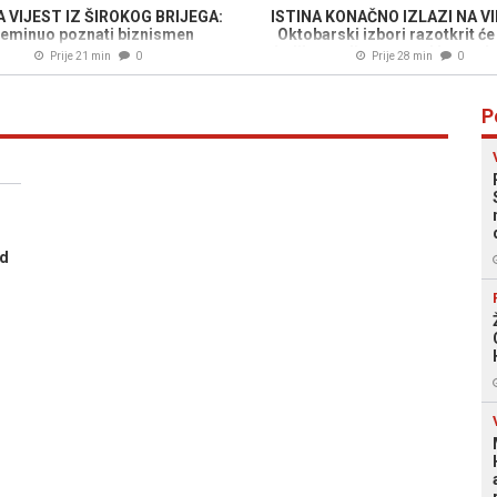
 VIJEST IZ ŠIROKOG BRIJEGA:
ISTINA KONAČNO IZLAZI NA V
eminuo poznati biznismen
Oktobarski izbori razotkrit će 
koliko godina unazad krao gl
Prije 21 min
0
Prije 28 min
0
BiH
P
ad