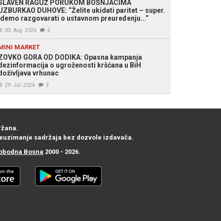
SLAVEN RAGUŽ PORUKOM BOŠNJACIMA
UZBURKAO DUHOVE: “Želite ukidati paritet – super.
Idemo razgovarati o ustavnom preuređenju...“
03. Avg. 2026
5
MINI MARKET
ZOVKO GORA OD DODIKA: Opasna kampanja
dezinformacija o ugroženosti kršćana u BiH
doživljava vrhunac
29. Jul. 2026
3
ržana.
euzimanje sadržaja bez dozvole izdavača.
obodna Bosna
2000 - 2026.