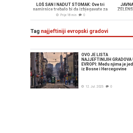
LOŠ SAN I NADUT STOMAK: Ove tri
JAVNA
namirnice trebalo bi da izbjegavate za
ZELENS
večeru
DOLAZA
Prije 18 min
0
Tag
najjeftiniji evropski gradovi
OVO JE LISTA
NAJJEFTINIJIH GRADOVA
EVROPI: Među njima je je
iz Bosne i Hercegovine
12. Jul. 2025
0