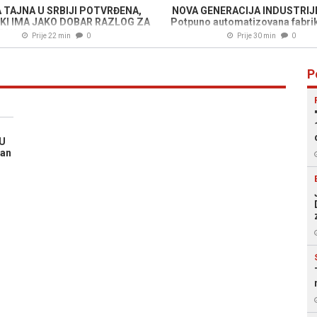
 TAJNA U SRBIJI POTVRĐENA,
NOVA GENERACIJA INDUSTRIJE
KI IMA JAKO DOBAR RAZLOG ZA
Potpuno automatizovana fabrik
K: "Već se obilaze lokacije..."
stručnjake iz dijaspore
Prije 22 min
0
Prije 30 min
0
P
 U
dan