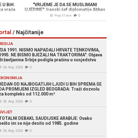
 U BiH:
"VRIJEME JE DA SE MUSLIMANI
a vraća
UJEDINE": Iranski šef diplomatije Abbas
Araghchi poslao snažnu poruku svijetu
Prije 31 min
0
ortal
/ Najčitanije
REGIJA
"DA 1991. NISMO NAPADALI HRVATE TENKOVIMA,
1995. NE BISMO BJEŽALI NA TRAKTORIMA": Objava
državljanina Srbije podigla prašinu u susjedstvu
06. Avg. 2026
0
EKONOMIJA
JEDAN OD NAJBOGATIJIH LJUDI U BIH SPREMA SE
DA PROMIJENI IZGLED BEOGRADA: Traži dozvolu
za kompleks od 112.000 m²
05. Avg. 2026
0
SVIJET
TOTALNI DEBAKL SAUDIJSKE ARABIJE: Ovako
nešto im se nije desilo od 1985. godine
06. Avg. 2026
0