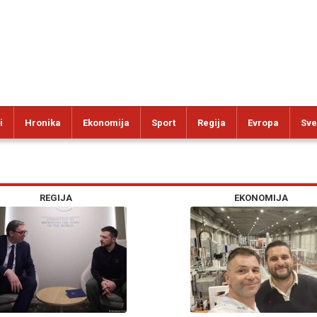
i
Hronika
Ekonomija
Sport
Regija
Evropa
Sve
REGIJA
EKONOMIJA