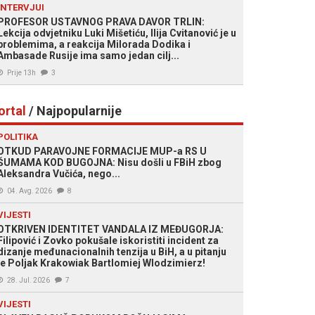
INTERVJUI
PROFESOR USTAVNOG PRAVA DAVOR TRLIN:
Lekcija odvjetniku Luki Mišetiću, Ilija Cvitanović je u
problemima, a reakcija Milorada Dodika i
Ambasade Rusije ima samo jedan cilj...
Prije 13h
3
ortal
/ Najpopularnije
POLITIKA
OTKUD PARAVOJNE FORMACIJE MUP-a RS U
ŠUMAMA KOD BUGOJNA: Nisu došli u FBiH zbog
Aleksandra Vučića, nego...
04. Avg. 2026
8
VIJESTI
OTKRIVEN IDENTITET VANDALA IZ MEĐUGORJA:
Filipović i Zovko pokušale iskoristiti incident za
dizanje međunacionalnih tenzija u BiH, a u pitanju
je Poljak Krakowiak Bartlomiej Wlodzimierz!
28. Jul. 2026
7
VIJESTI