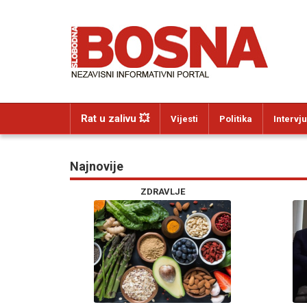
Rat u zalivu 💥
Vijesti
Politika
Intervju
Najnovije
ZDRAVLJE