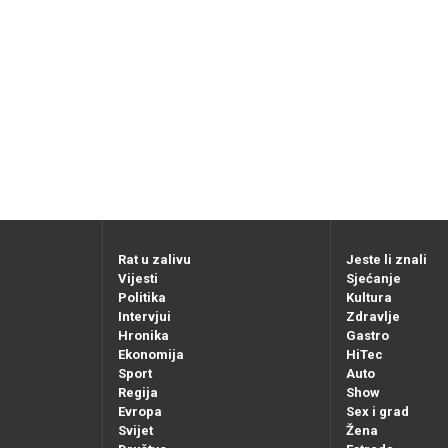
Rat u zalivu
Jeste li znali
Vijesti
Sjećanje
Politika
Kultura
Intervjui
Zdravlje
Hronika
Gastro
Ekonomija
HiTec
Sport
Auto
Regija
Show
Evropa
Sex i grad
Svijet
Žena