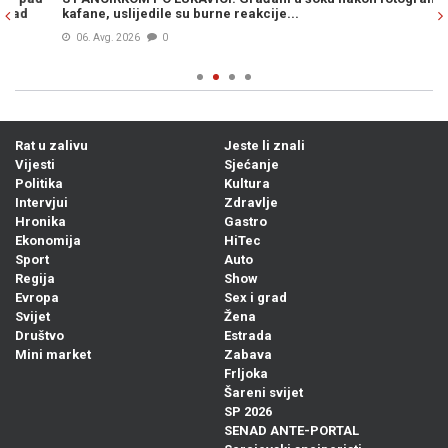
kafane, uslijedile su burne reakcije...
pr
ka
06. Avg. 2026
0
Rat u zalivu
Jeste li znali
Vijesti
Sjećanje
Politika
Kultura
Intervjui
Zdravlje
Hronika
Gastro
Ekonomija
HiTec
Sport
Auto
Regija
Show
Evropa
Sex i grad
Svijet
Žena
Društvo
Estrada
Mini market
Zabava
Frljoka
Šareni svijet
SP 2026
SENAD ANTE-PORTAL