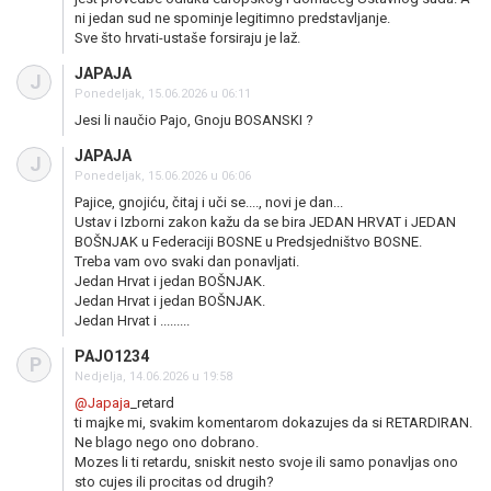
ni jedan sud ne spominje legitimno predstavljanje.
Sve što hrvati-ustaše forsiraju je laž.
JAPAJA
J
Ponedeljak, 15.06.2026 u 06:11
Jesi li naučio Pajo, Gnoju BOSANSKI ?
JAPAJA
J
Ponedeljak, 15.06.2026 u 06:06
Pajice, gnojiću, čitaj i uči se...., novi je dan...
Ustav i Izborni zakon kažu da se bira JEDAN HRVAT i JEDAN
BOŠNJAK u Federaciji BOSNE u Predsjedništvo BOSNE.
Treba vam ovo svaki dan ponavljati.
Jedan Hrvat i jedan BOŠNJAK.
Jedan Hrvat i jedan BOŠNJAK.
Jedan Hrvat i .........
PAJO1234
P
Nedjelja, 14.06.2026 u 19:58
@Japaja
_retard
ti majke mi, svakim komentarom dokazujes da si RETARDIRAN.
Ne blago nego ono dobrano.
Mozes li ti retardu, sniskit nesto svoje ili samo ponavljas ono
sto cujes ili procitas od drugih?