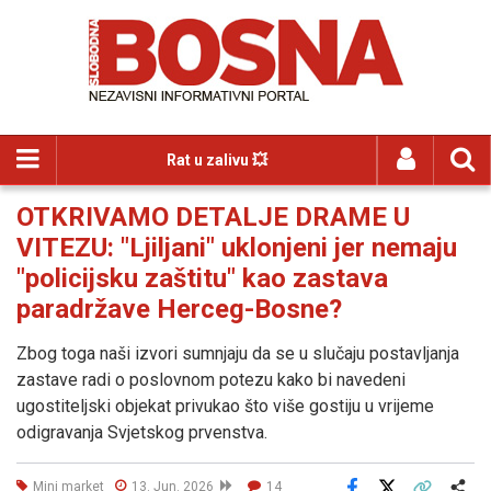
Rat u zalivu 💥
OTKRIVAMO DETALJE DRAME U
VITEZU: "Ljiljani" uklonjeni jer nemaju
"policijsku zaštitu" kao zastava
paradržave Herceg-Bosne?
Zbog toga naši izvori sumnjaju da se u slučaju postavljanja
zastave radi o poslovnom potezu kako bi navedeni
ugostiteljski objekat privukao što više gostiju u vrijeme
odigravanja Svjetskog prvenstva.
Mini market
13. Jun. 2026
14