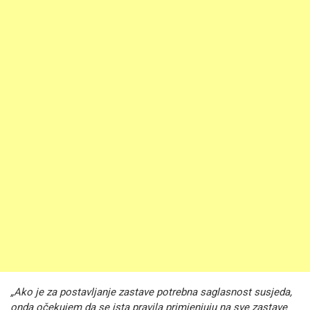
„Ako je za postavljanje zastave potrebna saglasnost susjeda,
onda očekujem da se ista pravila primjenjuju na sve zastave