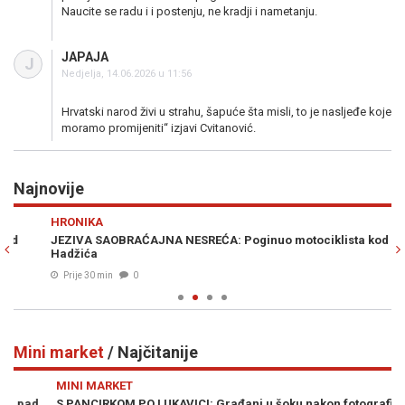
Naucite se radu i i postenju, ne kradji i nametanju.
JAPAJA
J
Nedjelja, 14.06.2026 u 11:56
Hrvatski narod živi u strahu, šapuće šta misli, to je nasljeđe koje
moramo promijeniti“ izjavi Cvitanović.
Najnovije
Previous
N
HRONIKA
A
JEZIVA SAOBRAĆAJNA NESREĆA: Poginuo motociklista kod
KR
Hadžića
br
Prije 30 min
0
Mini market
/ Najčitanije
Previous
N
MINI MARKET
M
S PANCIRKOM PO LUKAVICI: Građani u šoku nakon fotografije iz
SU