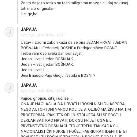
Znam da je to tesko sa ta tri miligrama mozga ali daj pokusaj
biti malo originalan.
He, ge,he
JAPAJA
J
Nedjelja, 14.06.2026 u 14:51
Ustav i Izborni zakon kažu da se bira JEDAN HRVAT i JEDAN
BOŠNJAK u Federaciji BOSNE u Predsjedništvo BOSNE.
Treba vam ovo svaki dan ponavljati.
Jedan Hrvat i jedan BOŠNJAK.
Jedan Hrvat i jedan BOŠNJAK.
Jedan Hrvat i .........
Jesi li naučio Pajo Gnoju, rvatski u BOSNI ?
JAPAJA
J
Nedjelja, 14.06.2026 u 14:50
Pajice, gnojiću, čitaj i uči se....
ONA JE NAGLASILA DA HRVATI U BOSNI NISU DIJASPORA,
NEGO AUTOHTONI NAROD KOJI JE STOLJEĆIMA ŽIVIO NA TIM
PROSTORIMA. IPAK, TEK OD 19. STOLJEĆA SU SE POČELI
DEKLARISATI KAO HRVATI, DOK SU PRIJE TOGA BILI
PRVENSTVENO BOŠNJACI. “TO JE TRENUTAK KADA SU
NACIONALISTIČKI POKRETI POČELI FABRICIRATI IDENTITETE I
POVIJEST, I TU POČINJE TRAGEDIJA BOSNE”, DODALA JE.