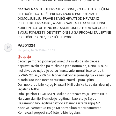
“DANAS NAM TI ISTI HRVATI IZ BOSNE, KOJI SU STOLJEĆIMA
BILI BOŠNJACI, DRŽE PREDAVANJA O PATRIOTIZMU I
DOMOLJUBLJU. PRAVE SE VEĆI HRVATI OD HRVATA IZ
REPUBLIKE HRVATSKE, A ZABORAVLJAJU DA SU NJIHOVI
KORIJENI AUTOHTONO BOSANSKI. UMJESTO DA NJEGUJU
SVOJU POVIJEST I IDENTITET, ONI SU GA PRODALI ZA JEFTINE
POLITIČKE POENE”, PORUČUJE POKOS.
PAJO1234
P
Nedjelja, 14.06.2026 u 13:52
@Japaja
,
caca ti je morao ponavljat vise puta svaki da sto trebas
napraviti svaki dan pa mislis da je to normalno, Ocito i u skoli
nisi shvacao najbolje pa su i nastavnici morali isto to radit.
(2×3=6, 2x3=6, 2x3=6) i ti opet nakon tei ponavljanja kazes 5 jer
ni tada kao isad neznas razlimu izmedju puta i plus.
Dali netko od bilo kojeg Hrvata BiH ili celnika kaze da izbor nije
legalan? Nitko.
Ddali je izbor LEGITIMAN i dali to odrazava volju Hrvata BiH?
Naravno da nije. Komsic je legitiman kao sto je Sejdo
Bajramovic bio legitiman izbor albanaca u tadasnjoj AP
Kosovo. Nemetnuo im ga Milosevic kao sto vi namecete
Komsica. I pogodi sto? Isto je bio legalan.