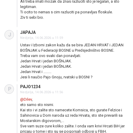
Ali treba imati mozak da znas razluciti sto je legalan, a sto
legitiman.
Ti ocito to nemas s cim razluciti pa ponavljas floskule.
Ziv ti sebi bio.
JAPAJA
J
Nedjelja, 14.06.2026 u 11:59
Ustav i Izborni zakon kažu da se bira JEDAN HRVAT i JEDAN
BOŠNJAK u Federaciji BOSNE u Predsjedništvo BOSNE.
Treba vam ovo svaki dan ponavljati.
Jedan Hrvat i jedan BOŠNJAK.
Jedan Hrvat i jedan BOŠNJAK.
Jedan Hrvat i .........
Jesi li naučio Pajo Gnoju, rvatski u BOSNI ?
PAJO1234
P
Nedjelja, 14.06.2026 u 11:56
@Dilev
,
eto samo sto nismi.
Kai sto i vi zalite sto namecete Komsica, sto gurate Felzice i
Sahinovica u Dom naroda uz reda Hrvata, sto ste prevarili sa
Mostarskim digovorom,...
Sve vam suze cure koliko zalite. I onda vam krivi Hrcati BiH jer
pricaju o tome i sto su se pogorsali odbosi u FBiH.