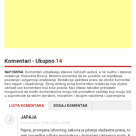
Komentari - Ukupno
14
NAPOMENA
: Komentari odražavaju stavove njihovih autora, a ne nužno i stavove
redakcije Slobodna Bosna. Molimo korisnike da se suzdrže od vrijeđanja,
psovanja i vulgarnog izražavanja. Redakcija zadržava pravo da obriše komentar
bez najave i objašnjenja. Zbog velikog broja komentara redakcija nije dužna
obrisati sve komentare koji krše pravila. Kao čitalac također prihvatate
mogućnost da među komentarima mogu biti pronađeni sadržaji koji mogu biti
u suprotnosti sa vašim vjerskim, moralnim i drugim načelima i uvjerenjima.
LISTA KOMENTARA
DODAJ KOMENTAR
JAPAJA
J
Ponedeljak, 15.06.2026 u 06:58
Pajice, promjena izbornog zakona je pitanje vladavine prava, to
jest provedbe odluka europskog i domaćeg Ustavnog suda. A