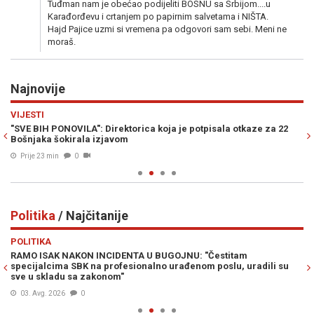
Tuđman nam je obećao podijeliti BOSNU sa Srbijom....u
Karađorđevu i crtanjem po papirnim salvetama i NIŠTA.
Hajd Pajice uzmi si vremena pa odgovori sam sebi. Meni ne
moraš.
Najnovije
Previous
N
VIJESTI
RA
"SVE BIH PONOVILA": Direktorica koja je potpisala otkaze za 22
HU
Bošnjaka šokirala izjavom
pr
Prije 23 min
0
Politika
/ Najčitanije
Previous
N
POLITIKA
PO
la
RAMO ISAK NAKON INCIDENTA U BUGOJNU: "Čestitam
„O
i
specijalcima SBK na profesionalno urađenom poslu, uradili su
Vu
sve u skladu sa zakonom"
03. Avg. 2026
0