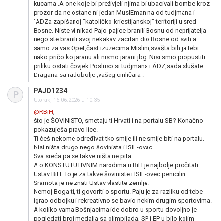
kucama .A one koje bi preživjeli njima bi ubacivali bombe kroz
prozor da ne ostane ni jedan MuslEman na od tudjmana i
´ADZa zapišanoj "katoličko-kriestijanskoj" teritoriji u sred
Bosne. Niste vi nikad Pajo-pajice branili Bosnu od neprijatelja
nego ste branili svoj nekakav zacrtan dio Bosne od svih a
samo za vas.Opet,čast izuzecima.Mislim,svašta bih ja tebi
nako pričo ko jaranu ali nismo jarani jbg. Nisi smio propustiti
priliku ostati čovjek.Posluso si tudjmana i ÁDZ,sada slušate
Dragana sa radobolje ,vašeg ciriličara .
PAJO1234
P
Utorak, 16.06.2026 u 10:35
@RBiH
,
što je ŠOVINISTO, smetaju ti Hrvati i na portalu SB? Konačno
pokazuješa pravo lice.
Ti ćeš nekome određivat tko smije ili ne smije biti na portalu.
Nisi ništa drugo nego šovinista i ISIL-ovac.
Sva sreća pa se takve ništa ne pita.
A o KONSTUTUTIVNIM narodima u BiH je najbolje pročitati
Ustav BiH. To je za takve šoviniste i ISIL-ovec penicilin.
Sramota je ne znati Ustav vlastite zemlje.
Nemoj Boga ti, ti govoriti o sportu. Paju je za razliku od tebe
igrao odbojku i rekreativno se bavio nekim drugim sportovima.
A koliko vama Bošnjacima ide dobro u sportu dovoljno je
pogledati broj medalja sa olimpijada, SP i EP u bilo kojim