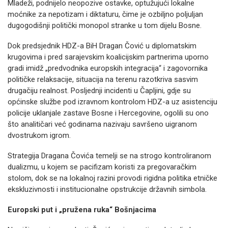
Mladeži, podnijelo neopozive ostavke, optužujući lokalne
moćnike za nepotizam i diktaturu, čime je ozbiljno poljuljan
dugogodišnji politički monopol stranke u tom dijelu Bosne.
Dok predsjednik HDZ-a BiH Dragan Čović u diplomatskim
krugovima i pred sarajevskim koalicijskim partnerima uporno
gradi imidž „predvodnika europskih integracija“ i zagovornika
političke relaksacije, situacija na terenu razotkriva sasvim
drugačiju realnost. Posljednji incidenti u Čapljini, gdje su
općinske službe pod izravnom kontrolom HDZ-a uz asistenciju
policije uklanjale zastave Bosne i Hercegovine, ogolili su ono
što analitičari već godinama nazivaju savršeno uigranom
dvostrukom igrom.
Strategija Dragana Čovića temelji se na strogo kontroliranom
dualizmu, u kojem se pacifizam koristi za pregovaračkim
stolom, dok se na lokalnoj razini provodi rigidna politika etničke
ekskluzivnosti i institucionalne opstrukcije državnih simbola.
Europski put i „pružena ruka“ Bošnjacima