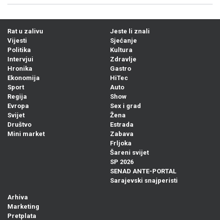
Rat u zalivu
Jeste li znali
Vijesti
Sjećanje
Politika
Kultura
Intervjui
Zdravlje
Hronika
Gastro
Ekonomija
HiTec
Sport
Auto
Regija
Show
Evropa
Sex i grad
Svijet
Žena
Društvo
Estrada
Mini market
Zabava
Frljoka
Šareni svijet
SP 2026
SENAD ANTE-PORTAL
Sarajevski snajperisti
Arhiva
Marketing
Pretplata