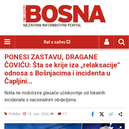
Rat u zalivu 💥
PONESI ZASTAVU, DRAGANE
ČOVIĆU: Šta se krije iza „relaksacije“
odnosa s Bošnjacima i incidenta u
Čapljini...
Ništa ne mobilizira glasače učinkovitije od lokalnih
incidenata s nacionalnim obilježjima.
Politika
15. Jun. 2026
17
Facebook
X
Kopiraj link
Više