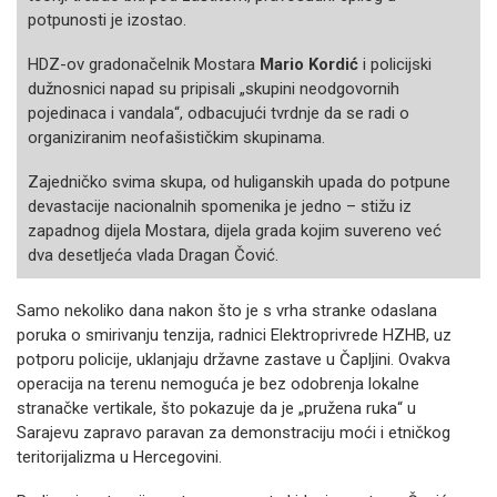
potpunosti je izostao.
HDZ-ov gradonačelnik Mostara
Mario Kordić
i policijski
dužnosnici napad su pripisali „skupini neodgovornih
pojedinaca i vandala“, odbacujući tvrdnje da se radi o
organiziranim neofašističkim skupinama.
Zajedničko svima skupa, od huliganskih upada do potpune
devastacije nacionalnih spomenika je jedno – stižu iz
zapadnog dijela Mostara, dijela grada kojim suvereno već
dva desetljeća vlada Dragan Čović.
Samo nekoliko dana nakon što je s vrha stranke odaslana
poruka o smirivanju tenzija, radnici Elektroprivrede HZHB, uz
potporu policije, uklanjaju državne zastave u Čapljini. Ovakva
operacija na terenu nemoguća je bez odobrenja lokalne
stranačke vertikale, što pokazuje da je „pružena ruka“ u
Sarajevu zapravo paravan za demonstraciju moći i etničkog
teritorijalizma u Hercegovini.