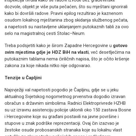
dozvole, objekt je više puta pečaćen, što su mještani ignorirali
kako bi dovršili radove. Pravni epilog rezultirao je kaznenom
osudom lokalnog mještanina zbog skidanja službenog pečata,
a napetosti su nastavljene uklanjanjem putokaznih tabli za ovo
selo na magistralnoj cesti Stolac–Neum.
Treba podsjetiti kako je širom Zapadne Hercegovine u
gotovo
svim mjestima gdje je HDZ BiH na vlasti
, već desetljećima na
putokaznim tablama nema ćiriličnih napisa, što je očito kršenje
zakona za koje nikada nitko nije odgovarao.
Tenzije u Čapljini
Najsvježiji val napetosti pogodio je Čapljinu, gdje se u jeku
aktualnog Svjetskog nogometnog prvenstva dogodio izravan
obračun s državnim simbolima. Radnici Elektroprivrede HZHB
su uz izravnu asistenciju policije uklonili oko 150 zastava Bosne
i Hercegovine koje su građani postavili na javne površine i
stupove u znak podrške reprezentaciji. Ovaj čin izazvao je
žestoke osude probosanskih stranaka koje su lokalnu vlast