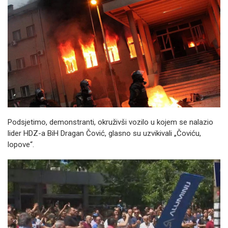
Podsjetimo, demonstranti, okruživši vozilo u kojem se nalazio
lider HDZ-a BiH Dragan Čović, glasno su uzvikivali „Čoviću,
lopove“.