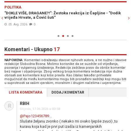
Previous
N
POLITIKA
PO
i
"DOKLE VIŠE, DRAGANE?!": Žestoka reakcija iz Čapljine - "Dodik
GR
vrijeđa Hrvate, a Čović šuti"
ra
05. Avg. 2026
0
Komentari - Ukupno
17
NAPOMENA
: Komentari odražavaju stavove njihovih autora, a ne nužno i stavove
redakcije Slobodna Bosna. Molimo korisnike da se suzdrže od vrijeđanja,
psovanja i vulgarnog izražavanja. Redakcija zadržava pravo da obriše komentar
bez najave i objašnjenja. Zbog velikog broja komentara redakcija nije dužna
obrisati sve komentare koji krše pravila. Kao čitalac također prihvatate
mogućnost da među komentarima mogu biti pronađeni sadržaji koji mogu biti
u suprotnosti sa vašim vjerskim, moralnim i drugim načelima i uvjerenjima.
LISTA KOMENTARA
DODAJ KOMENTAR
RBIH
R
Srijeda, 17.06.2026 u 00:58
@Pajo123456789
...
Slušate željanu zvonko ( nekako mi ovako ljepše zvuci) ,tu
kuravu koja kad je prvi put izašla iz kamenjarskih