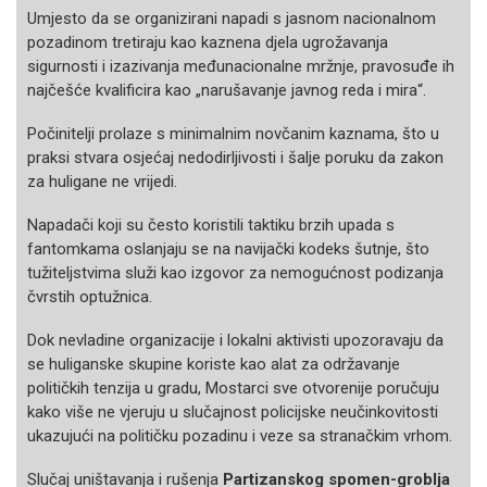
Umjesto da se organizirani napadi s jasnom nacionalnom
pozadinom tretiraju kao kaznena djela ugrožavanja
sigurnosti i izazivanja međunacionalne mržnje, pravosuđe ih
najčešće kvalificira kao „narušavanje javnog reda i mira“.
Počinitelji prolaze s minimalnim novčanim kaznama, što u
praksi stvara osjećaj nedodirljivosti i šalje poruku da zakon
za huligane ne vrijedi.
Napadači koji su često koristili taktiku brzih upada s
fantomkama oslanjaju se na navijački kodeks šutnje, što
tužiteljstvima služi kao izgovor za nemogućnost podizanja
čvrstih optužnica.
Dok nevladine organizacije i lokalni aktivisti upozoravaju da
se huliganske skupine koriste kao alat za održavanje
političkih tenzija u gradu, Mostarci sve otvorenije poručuju
kako više ne vjeruju u slučajnost policijske neučinkovitosti
ukazujući na političku pozadinu i veze sa stranačkim vrhom.
Slučaj uništavanja i rušenja
Partizanskog spomen-groblja