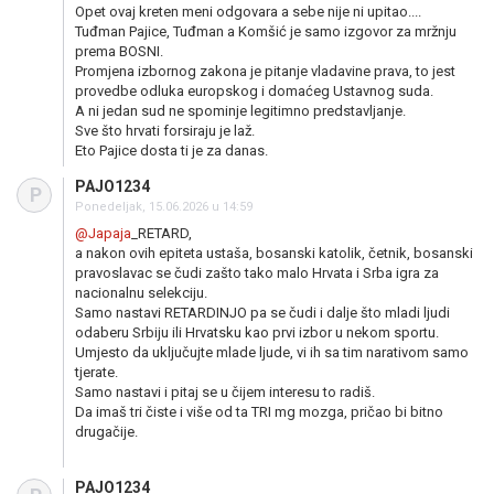
Opet ovaj kreten meni odgovara a sebe nije ni upitao....
Tuđman Pajice, Tuđman a Komšić je samo izgovor za mržnju
prema BOSNI.
Promjena izbornog zakona je pitanje vladavine prava, to jest
provedbe odluka europskog i domaćeg Ustavnog suda.
A ni jedan sud ne spominje legitimno predstavljanje.
Sve što hrvati forsiraju je laž.
Eto Pajice dosta ti je za danas.
PAJO1234
P
Ponedeljak, 15.06.2026 u 14:59
@Japaja
_RETARD,
a nakon ovih epiteta ustaša, bosanski katolik, četnik, bosanski
pravoslavac se čudi zašto tako malo Hrvata i Srba igra za
nacionalnu selekciju.
Samo nastavi RETARDINJO pa se čudi i dalje što mladi ljudi
odaberu Srbiju ili Hrvatsku kao prvi izbor u nekom sportu.
Umjesto da uključujte mlade ljude, vi ih sa tim narativom samo
tjerate.
Samo nastavi i pitaj se u čijem interesu to radiš.
Da imaš tri čiste i više od ta TRI mg mozga, pričao bi bitno
drugačije.
PAJO1234