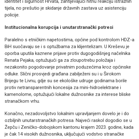
identitet i sigurnost Hrvata, zahtijevajući hitnu reakciju istražnih
tijela, no prešutio je skidanje državnih zastava uz asistenciju
policije.
Institucionalna korupcija i unutarstranački potresi
Paralelno s etničkim napetostima, općine pod kontrolom HDZ-a
BiH suočavaju se i s optužbama za klijentelizam. U Kreševu je
oporba uputila kaznene prijave protiv dugogodišnjeg načelnika
Renata Pejaka, optužujući ga za zloupotrebu položaja i
nezakonito pogodovanje privatnim poduzećima kroz općinske
odluke. Slični prosvjedi građana zabilježeni su i u Širokom
Brijegu te Livnu, gdje su se ekološke udruge godinama borile
protiv netransparentnih koncesija za mini-hidroelektrane i
kamenolome, optužujući lokalne dužnosnike za interese bliske
stranačkom vrhu.
Konačno, nezadovoljstvo lokalnim upravljanjem dovelo je i do
ozbiljnih unutarstranačkih potresa. Najveći raskol dogodio se u
Žepču i Zeničko-dobojskom kantonu krajem 2023. godine, kada
je čak 14 visokih dužnosnika, uključujući vodstvo stranačke