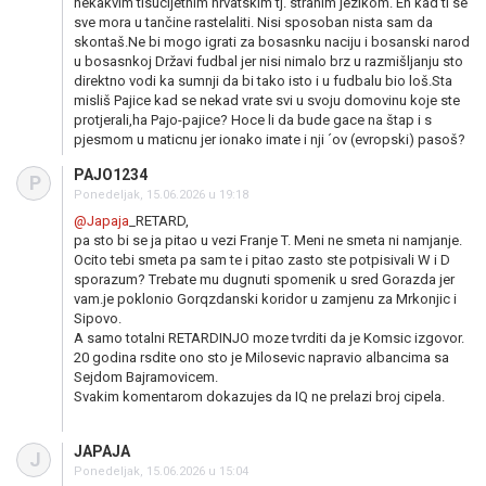
nekakvim tisucljetnim hrvatskim tj. stranim jezikom. Eh kad ti se
sve mora u tančine rastelaliti. Nisi sposoban nista sam da
skontaš.Ne bi mogo igrati za bosasnku naciju i bosanski narod
u bosasnkoj Državi fudbal jer nisi nimalo brz u razmišljanju sto
direktno vodi ka sumnji da bi tako isto i u fudbalu bio loš.Sta
misliš Pajice kad se nekad vrate svi u svoju domovinu koje ste
protjerali,ha Pajo-pajice? Hoce li da bude gace na štap i s
pjesmom u maticnu jer ionako imate i nji ´ov (evropski) pasoš?
PAJO1234
P
Ponedeljak, 15.06.2026 u 19:18
@Japaja
_RETARD,
pa sto bi se ja pitao u vezi Franje T. Meni ne smeta ni namjanje.
Ocito tebi smeta pa sam te i pitao zasto ste potpisivali W i D
sporazum? Trebate mu dugnuti spomenik u sred Gorazda jer
vam.je poklonio Gorqzdanski koridor u zamjenu za Mrkonjic i
Sipovo.
A samo totalni RETARDINJO moze tvrditi da je Komsic izgovor.
20 godina rsdite ono sto je Milosevic napravio albancima sa
Sejdom Bajramovicem.
Svakim komentarom dokazujes da IQ ne prelazi broj cipela.
JAPAJA
J
Ponedeljak, 15.06.2026 u 15:04