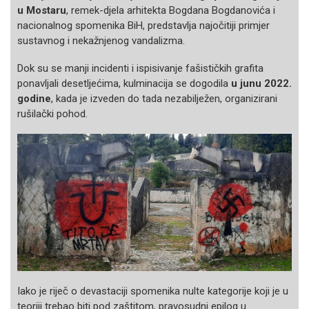
u Mostaru
, remek-djela arhitekta Bogdana Bogdanovića i
nacionalnog spomenika BiH, predstavlja najočitiji primjer
sustavnog i nekažnjenog vandalizma.
Dok su se manji incidenti i ispisivanje fašističkih grafita
ponavljali desetljećima, kulminacija se dogodila
u junu 2022.
godine
, kada je izveden do tada nezabilježen, organizirani
rušilački pohod.
Iako je riječ o devastaciji spomenika nulte kategorije koji je u
teoriji trebao biti pod zaštitom, pravosudni epilog u