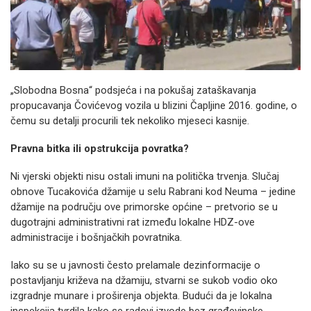
„Slobodna Bosna“ podsjeća i na pokušaj zataškavanja
propucavanja Čovićevog vozila u blizini Čapljine 2016. godine, o
čemu su detalji procurili tek nekoliko mjeseci kasnije.
Pravna bitka ili opstrukcija povratka?
Ni vjerski objekti nisu ostali imuni na politička trvenja. Slučaj
obnove Tucakovića džamije u selu Rabrani kod Neuma – jedine
džamije na području ove primorske općine – pretvorio se u
dugotrajni administrativni rat između lokalne HDZ-ove
administracije i bošnjačkih povratnika.
Iako su se u javnosti često prelamale dezinformacije o
postavljanju križeva na džamiju, stvarni se sukob vodio oko
izgradnje munare i proširenja objekta. Budući da je lokalna
inspekcija tvrdila kako se radovi izvode bez građevinske