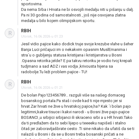
sportovima.
Da nema Srba i Hrvata ne bi osvojili medalju niti u pišanju u dalj.
Pa ni 30 godina od samostalnosti , još nije osvojena zlatna
medalja u bilo kojem olimpijskom sportu.
RBIH
R
Utorak, 16.06.2026 u 01:23
Jesil vidio pajice kako dodick truje svoje krezube vlahe u šeher
Banja Luci pričajuci im o nekakvim opasnim MuslEmanima i
stra´u o gubljenju statusa kristijana i kristijanstva u Bosni
.Opasna retorika jelde? E pa takvu retoriku je vodio tvoj krepali
tudjmano a sad ADZ i vas vodja ,krivousta hijena sa
radobolje.Tu leži problem pajice - TU!
RBIH
R
Utorak, 16.06.2026 u 01:21
De bolan Pajo123456789... razguli više sa našeg domaceg
bosanskog portala.Pa staš i ovde kad ti nije mjesto jer si
hrvat.Zar hrvati ne žive u hrvatskoj pajice,ha? Kak ´i bolan pajo
legitimni,kakve tisuce i kakvi narodi - u Bosni žive pajo-pajice
BOSANCI ,u srbijici srbijanci ili skraceno srbi a u HR hrvati.Tako
da ti predlažem da to sebi lijepo u teeeeku napišeš i stalno
čitaš jer zaboravljašbrate cesto .Ti sine nikako da ufatiš da se ti
nalaziš u Bosni i da se u Bosni treba bosanski pričati a ne