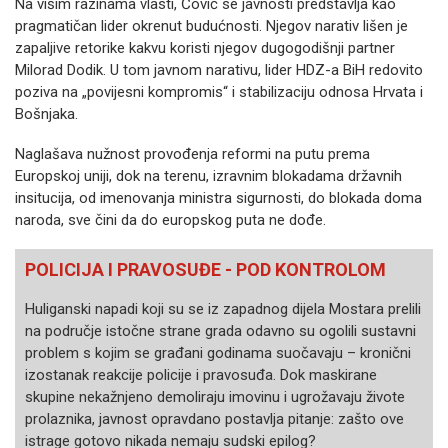
Na višim razinama vlasti, Čović se javnosti predstavlja kao
pragmatičan lider okrenut budućnosti. Njegov narativ lišen je
zapaljive retorike kakvu koristi njegov dugogodišnji partner
Milorad Dodik. U tom javnom narativu, lider HDZ-a BiH redovito
poziva na „povijesni kompromis“ i stabilizaciju odnosa Hrvata i
Bošnjaka.
Naglašava nužnost provođenja reformi na putu prema
Europskoj uniji, dok na terenu, izravnim blokadama državnih
insitucija, od imenovanja ministra sigurnosti, do blokada doma
naroda, sve čini da do europskog puta ne dođe.
POLICIJA I PRAVOSUĐE - POD KONTROLOM
Huliganski napadi koji su se iz zapadnog dijela Mostara prelili
na područje istočne strane grada odavno su ogolili sustavni
problem s kojim se građani godinama suočavaju – kronični
izostanak reakcije policije i pravosuđa. Dok maskirane
skupine nekažnjeno demoliraju imovinu i ugrožavaju živote
prolaznika, javnost opravdano postavlja pitanje: zašto ove
istrage gotovo nikada nemaju sudski epilog?