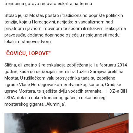
trenucima gotovo redovito eskalira na terenu.
Stolac je, uz Mostar, postao i tradicionalno poprište političkih
tenzija, koja u Hercegovini, nerijetko s vandalizmom nad
privatnom i javnom imovinom te sporim ili nikakvim reakcijama
pravosuđa, dodatno doprinose osjećaju nesigurnosti među
lokalnim stanovništvom.
"ČOVIĆU, LOPOVE"
Slična, ali znatno šira eskalacija zabilježena je i u februaru 2014.
godine, kada su se socijalni nemiri iz Tuzle i Sarajeva prelili na
Mostar. U rušilačkom valu prosvjednika tada su zapaljene
zgrade Vlade Hercegovačko-neretvanskog kanona, Gradske
uprave Mostara, te sjedišta dviju vodećih stranaka – HDZ-a BiH
i SDA, dok su nakon konačnog gašenja nekadašnjeg
mostarskog giganta „Aluminija“.