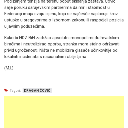
Podizanjem tenzija na terenu poput skidanja zastava, Čović
šalje poruku sarajevskim partnerima da mir i stabilnost u
Federaciji imaju svoju cijenu, koja se najčešće naplaćuje kroz
ustupke u pregovorima o Izbornom zakonu ili raspodjeli pozicija
u javnim poduzećima.
Kako bi HDZ BiH zadržao apsolutni monopol među hrvatskim
biračima i neutralizirao oporbu, stranka mora stalno održavati
privid ugroženosti. Ništa ne mobilizira glasače učinkovitije od
lokalnih incidenata s nacionalnim obilježjima.
(M.I.)
Tagovi:
DRAGAN ČOVIĆ