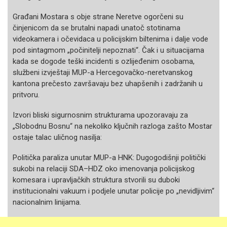
Građani Mostara s obje strane Neretve ogorčeni su
činjenicom da se brutalni napadi unatoč stotinama
videokamera i očevidaca u policijskim biltenima i dalje vode
pod sintagmom „počinitelji nepoznati“. Čak i u situacijama
kada se dogode teški incidenti s ozlijeđenim osobama,
službeni izvještaji MUP-a Hercegovačko-neretvanskog
kantona prečesto završavaju bez uhapšenih i zadržanih u
pritvoru.
Izvori bliski sigurnosnim strukturama upozoravaju za
„Slobodnu Bosnu“ na nekoliko ključnih razloga zašto Mostar
ostaje talac uličnog nasilja:
Politička paraliza unutar MUP-a HNK: Dugogodišnji politički
sukobi na relaciji SDA–HDZ oko imenovanja policijskog
komesara i upravljačkih struktura stvorili su duboki
institucionalni vakuum i podjele unutar policije po „nevidljivim“
nacionalnim linijama.