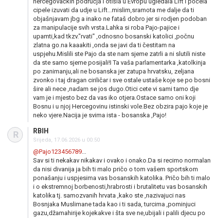
hercegovačkih područja i otišla u Evropu ugledala Lift i počela
cipele izuvati da udje u Lift...mislim,sramota me dalje da ti
objašnjavam jbg a inako ne fataš dobro jer si rodjen podoban
za manipulacije svih vrsta.Lahka si roba Pajo-pajice i
upamti,kad tkzv."rvati" ,odnosno bosanski katolici ,počnu
zlatna go.na kaaakiti ,onda se javi da ti čestitam na
uspjehu.Mislili ste Pajo da ste nam sjeme zatrli a ni slutili niste
da ste samo sjeme posijali!I Ta vaša parlamentarka ,katolkinja
po zanimanju,ali ne bosanska jer zatupa hrvatsku, zeljana
zvonko i taj dragan ciriličar i sve ostale ustaše koje se po bosni
šire ali nece ,nadam se jos dugo.Otici cete vi sami tamo dje
vam je i mjesto bez da vas iko otjera.Ostace samo oni koji
Bosnu i u njoj Hercegovinu istinski vole.Bez obzira pajo koje je
neko vjere.Nacija je svima ista - bosanska ,Pajo!
RBIH
R
Srijeda, 17.06.2026 u 00:50
@Pajo123456789
...
Sav si ti nekakav nikakav i ovako i onako.Da si recimo normalan
da nisi divanija ja bih ti malo pričo o tom vašem sportskom
ponašanju i uspjesima vas bosanskih katolika. Pričo bih ti malo
i o ekstremnoj borbenosti,hrabrosti i brutalitetu vas bosanskih
katolika tj. samozvanih hrvata ,kako ste ,nazivajuci nas
Bosnjaka Muslimane tada kao i ti sada, turcima ,pominjuci
gazu,džamahirije kojekakve i šta sve ne,ubijali i palili djecu po