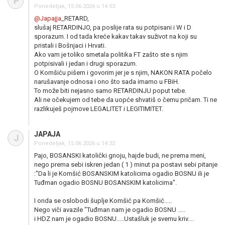
P
Ponedeljak, 15.06.2026 u 14:53
@Japajja
_RETARD,
slušaj RETARDINJO, pa poslije rata su potpisani i W i D
sporazum. I od tada kreće kakav takav suživot na koji su
pristali i Bošnjaci i Hrvati.
Ako vam je toliko smetala politika FT zašto ste s njim
potpisivali i jedan i drugi sporazum.
O Komšiću pišem i govorim jer je s njim, NAKON RATA počelo
narušavanje odnosa i ono što sada imamo u FBiH.
To može biti nejasno samo RETARDINJU poput tebe.
Ali ne očekujem od tebe da uopće shvatiš o čemu pričam. Ti ne
razlikuješ pojmove LEGALITET i LEGITIMITET.
JAPAJA
J
Ponedeljak, 15.06.2026 u 14:32
Pajo, BOSANSKI katolički gnoju, hajde budi, ne prema meni,
nego prema sebi iskren jedan ( 1 ) minut pa postavi sebi pitanje
:"Da li je Komšić BOSANSKIM katolicima ogadio BOSNU ili je
Tuđman ogadio BOSNU BOSANSKIM katolicima".
I onda se oslobodi šuplje Komšić pa Komšić.....
Nego viči avazile "Tuđman nam je ogadio BOSNU .....
i HDZ nam je ogadio BOSNU.....Ustašluk je svemu kriv....