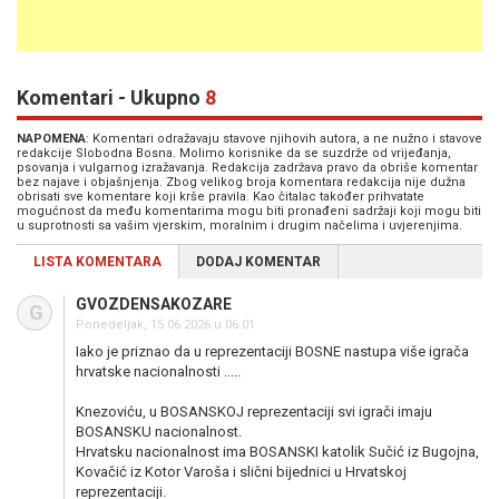
Komentari - Ukupno
8
NAPOMENA
: Komentari odražavaju stavove njihovih autora, a ne nužno i stavove
redakcije Slobodna Bosna. Molimo korisnike da se suzdrže od vrijeđanja,
psovanja i vulgarnog izražavanja. Redakcija zadržava pravo da obriše komentar
bez najave i objašnjenja. Zbog velikog broja komentara redakcija nije dužna
obrisati sve komentare koji krše pravila. Kao čitalac također prihvatate
mogućnost da među komentarima mogu biti pronađeni sadržaji koji mogu biti
u suprotnosti sa vašim vjerskim, moralnim i drugim načelima i uvjerenjima.
LISTA KOMENTARA
DODAJ KOMENTAR
GVOZDENSAKOZARE
G
Ponedeljak, 15.06.2026 u 06:01
Iako je priznao da u reprezentaciji BOSNE nastupa više igrača
hrvatske nacionalnosti .....
Knezoviću, u BOSANSKOJ reprezentaciji svi igrači imaju
BOSANSKU nacionalnost.
Hrvatsku nacionalnost ima BOSANSKI katolik Sučić iz Bugojna,
Kovačić iz Kotor Varoša i slični bijednici u Hrvatskoj
reprezentaciji.