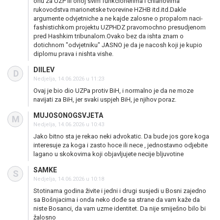
onu za UZP ili onoj svim funkcionerima i chlanovima
rukovodstva marionetske tvorevine HZHB itd.itd.Dakle
argumente odvjetniche a ne kajde zalosne o propalom naci-
fashistichkom projektu UZPHDZ pravomochno presudjenom
pred Hashkim tribunalom.Ovako bez da ishta znam o
dotichnom "odvjetniku" JASNO je da je nacosh koji je kupio
diplomu prava i nishta vishe.
DIILEV
D
Nedjelja, 14.06.2026 u 11:23
Ovaj je bio dio UZPa protiv BiH, i normalno je da ne moze
navijati za BiH, jer svaki uspjeh BiH, je njihov poraz.
MUJOSONOGSVJETA
M
Nedjelja, 14.06.2026 u 10:43
Jako bitno sta je rekao neki advokatic. Da bude jos gore koga
interesuje za koga i zasto hoce ili nece , jednostavno odjebite
lagano u skokovima koji objavljujete necije bljuvotine
SAMKE
S
Nedjelja, 14.06.2026 u 10:18
Stotinama godina živite i jedni i drugi susjedi u Bosni zajedno
sa Bošnjacima i onda neko dođe sa strane da vam kaže da
niste Bosanci, da vam uzme identitet. Da nije smiješno bilo bi
žalosno