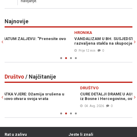
navijanje.
Najnovije
Previous
N
HRONIKA
o
VANDALIZAM U BH. SUSJEDSTVU: Poznatom fudbaleru
razvaljena stakla na skupocjenom Bentleyju
Prije 12 min
0
Društvo
/ Najčitanije
Previous
N
DRUŠTVO
CURE DETALJI DRAME U AUSTRIJI: Policijska potjera za vozačem
iz Bosne i Hercegovine, ostao je bez automobila...
04. Avg. 2026
0
Rat u zalivu
Jeste li znali