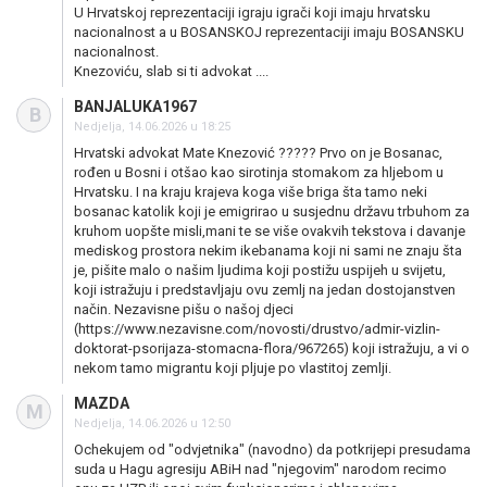
U Hrvatskoj reprezentaciji igraju igrači koji imaju hrvatsku
nacionalnost a u BOSANSKOJ reprezentaciji imaju BOSANSKU
nacionalnost.
Knezoviću, slab si ti advokat ....
BANJALUKA1967
B
Nedjelja, 14.06.2026 u 18:25
Hrvatski advokat Mate Knezović ????? Prvo on je Bosanac,
rođen u Bosni i otšao kao sirotinja stomakom za hljebom u
Hrvatsku. I na kraju krajeva koga više briga šta tamo neki
bosanac katolik koji je emigrirao u susjednu državu trbuhom za
kruhom uopšte misli,mani te se više ovakvih tekstova i davanje
mediskog prostora nekim ikebanama koji ni sami ne znaju šta
je, pišite malo o našim ljudima koji postižu uspijeh u svijetu,
koji istražuju i predstavljaju ovu zemlj na jedan dostojanstven
način. Nezavisne pišu o našoj djeci
(https://www.nezavisne.com/novosti/drustvo/admir-vizlin-
doktorat-psorijaza-stomacna-flora/967265) koji istražuju, a vi o
nekom tamo migrantu koji pljuje po vlastitoj zemlji.
MAZDA
M
Nedjelja, 14.06.2026 u 12:50
Ochekujem od "odvjetnika" (navodno) da potkrijepi presudama
suda u Hagu agresiju ABiH nad "njegovim" narodom recimo