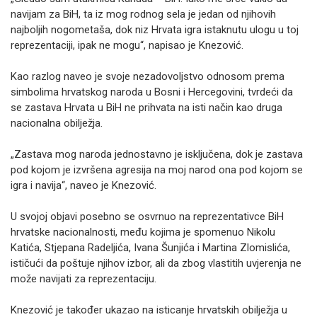
navijam za BiH, ta iz mog rodnog sela je jedan od njihovih
najboljih nogometaša, dok niz Hrvata igra istaknutu ulogu u toj
reprezentaciji, ipak ne mogu“, napisao je Knezović.
Kao razlog naveo je svoje nezadovoljstvo odnosom prema
simbolima hrvatskog naroda u Bosni i Hercegovini, tvrdeći da
se zastava Hrvata u BiH ne prihvata na isti način kao druga
nacionalna obilježja.
„Zastava mog naroda jednostavno je isključena, dok je zastava
pod kojom je izvršena agresija na moj narod ona pod kojom se
igra i navija“, naveo je Knezović.
U svojoj objavi posebno se osvrnuo na reprezentativce BiH
hrvatske nacionalnosti, među kojima je spomenuo Nikolu
Katića, Stjepana Radeljića, Ivana Šunjića i Martina Zlomislića,
ističući da poštuje njihov izbor, ali da zbog vlastitih uvjerenja ne
može navijati za reprezentaciju.
Knezović je također ukazao na isticanje hrvatskih obilježja u