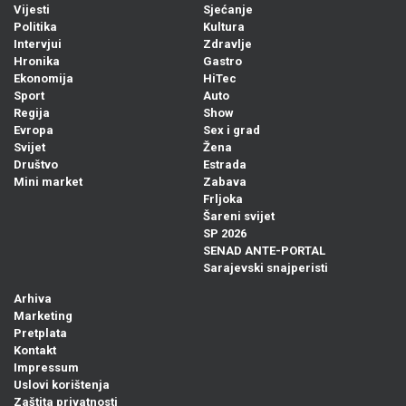
Vijesti
Sjećanje
Politika
Kultura
Intervjui
Zdravlje
Hronika
Gastro
Ekonomija
HiTec
Sport
Auto
Regija
Show
Evropa
Sex i grad
Svijet
Žena
Društvo
Estrada
Mini market
Zabava
Frljoka
Šareni svijet
SP 2026
SENAD ANTE-PORTAL
Sarajevski snajperisti
Arhiva
Marketing
Pretplata
Kontakt
Impressum
Uslovi korištenja
Zaštita privatnosti