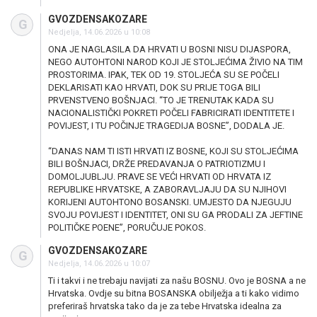
GVOZDENSAKOZARE
G
Nedjelja, 14.06.2026 u 10:08
ONA JE NAGLASILA DA HRVATI U BOSNI NISU DIJASPORA,
NEGO AUTOHTONI NAROD KOJI JE STOLJEĆIMA ŽIVIO NA TIM
PROSTORIMA. IPAK, TEK OD 19. STOLJEĆA SU SE POČELI
DEKLARISATI KAO HRVATI, DOK SU PRIJE TOGA BILI
PRVENSTVENO BOŠNJACI. “TO JE TRENUTAK KADA SU
NACIONALISTIČKI POKRETI POČELI FABRICIRATI IDENTITETE I
POVIJEST, I TU POČINJE TRAGEDIJA BOSNE”, DODALA JE.
“DANAS NAM TI ISTI HRVATI IZ BOSNE, KOJI SU STOLJEĆIMA
BILI BOŠNJACI, DRŽE PREDAVANJA O PATRIOTIZMU I
DOMOLJUBLJU. PRAVE SE VEĆI HRVATI OD HRVATA IZ
REPUBLIKE HRVATSKE, A ZABORAVLJAJU DA SU NJIHOVI
KORIJENI AUTOHTONO BOSANSKI. UMJESTO DA NJEGUJU
SVOJU POVIJEST I IDENTITET, ONI SU GA PRODALI ZA JEFTINE
POLITIČKE POENE”, PORUČUJE POKOS.
GVOZDENSAKOZARE
G
Nedjelja, 14.06.2026 u 10:07
Ti i takvi i ne trebaju navijati za našu BOSNU. Ovo je BOSNA a ne
Hrvatska. Ovdje su bitna BOSANSKA obilježja a ti kako vidimo
preferiraš hrvatska tako da je za tebe Hrvatska idealna za