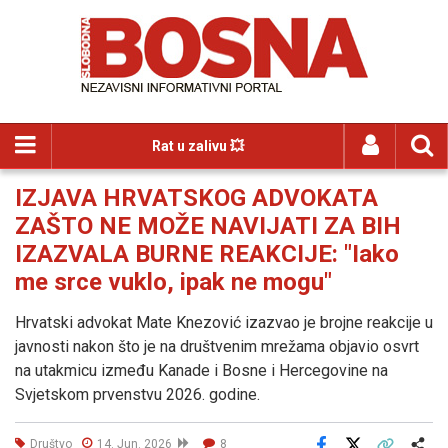
Rat u zalivu 💥
IZJAVA HRVATSKOG ADVOKATA
ZAŠTO NE MOŽE NAVIJATI ZA BIH
IZAZVALA BURNE REAKCIJE: "Iako
me srce vuklo, ipak ne mogu"
Hrvatski advokat Mate Knezović izazvao je brojne reakcije u
javnosti nakon što je na društvenim mrežama objavio osvrt
na utakmicu između Kanade i Bosne i Hercegovine na
Svjetskom prvenstvu 2026. godine.
Društvo
14. Jun. 2026
8