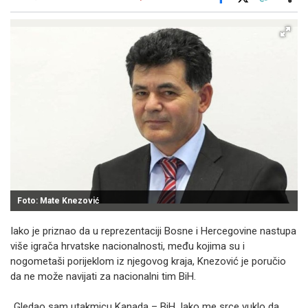
Facebook
X
Kopiraj link
Više
Foto: Mate Knezović
Iako je priznao da u reprezentaciji Bosne i Hercegovine nastupa
više igrača hrvatske nacionalnosti, među kojima su i
nogometaši porijeklom iz njegovog kraja, Knezović je poručio
da ne može navijati za nacionalni tim BiH.
„Gledao sam utakmicu Kanada – BiH. Iako me srce vuklo da