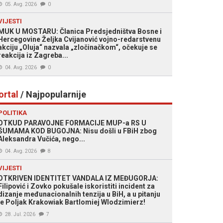
05. Avg. 2026
0
VIJESTI
MUK U MOSTARU: Članica Predsjedništva Bosne i
Hercegovine Željka Cvijanović vojno-redarstvenu
akciju „Oluja“ nazvala „zločinačkom“, očekuje se
reakcija iz Zagreba...
04. Avg. 2026
0
ortal
/ Najpopularnije
POLITIKA
OTKUD PARAVOJNE FORMACIJE MUP-a RS U
ŠUMAMA KOD BUGOJNA: Nisu došli u FBiH zbog
Aleksandra Vučića, nego...
04. Avg. 2026
8
VIJESTI
OTKRIVEN IDENTITET VANDALA IZ MEĐUGORJA:
Filipović i Zovko pokušale iskoristiti incident za
dizanje međunacionalnih tenzija u BiH, a u pitanju
je Poljak Krakowiak Bartlomiej Wlodzimierz!
28. Jul. 2026
7