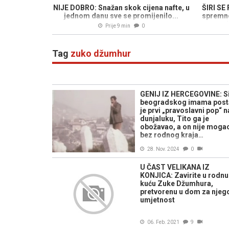
NIJE DOBRO: Snažan skok cijena nafte, u
ŠIRI SE
jednom danu sve se promijenilo...
spremno
ot
Prije 9 min
0
Tag
zuko džumhur
GENIJ IZ HERCEGOVINE: S
beogradskog imama pos
je prvi „pravoslavni pop“ n
dunjaluku, Tito ga je
obožavao, a on nije moga
bez rodnog kraja…
28. Nov. 2024
0
U ČAST VELIKANA IZ
KONJICA: Zavirite u rodnu
kuću Zuke Džumhura,
pretvorenu u dom za njeg
umjetnost
06. Feb. 2021
9