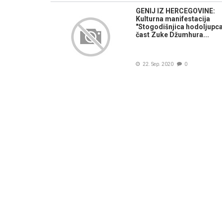
GENIJ IZ HERCEGOVINE:
Kulturna manifestacija
"Stogodišnjica hodoljupca
čast Zuke Džumhura...
22. Sep. 2020
0