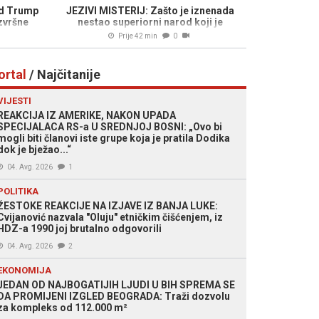
d Trump
JEZIVI MISTERIJ: Zašto je iznenada
zvršne
nestao superiorni narod koji je
.
stoljećima suvereno vladao...
Prije 42 min
0
ortal
/ Najčitanije
VIJESTI
REAKCIJA IZ AMERIKE, NAKON UPADA
SPECIJALACA RS-a U SREDNJOJ BOSNI: „Ovo bi
mogli biti članovi iste grupe koja je pratila Dodika
dok je bježao...“
04. Avg. 2026
1
POLITIKA
ŽESTOKE REAKCIJE NA IZJAVE IZ BANJA LUKE:
Cvijanović nazvala "Oluju" etničkim čišćenjem, iz
HDZ-a 1990 joj brutalno odgovorili
04. Avg. 2026
2
EKONOMIJA
JEDAN OD NAJBOGATIJIH LJUDI U BIH SPREMA SE
DA PROMIJENI IZGLED BEOGRADA: Traži dozvolu
za kompleks od 112.000 m²