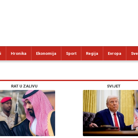
i
Hronika
Ekonomija
Sport
Regija
Evropa
Sve
RAT U ZALIVU
SVIJET