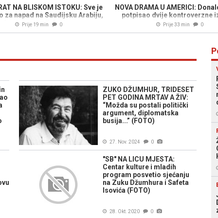
 RAT NA BLISKOM ISTOKU: Sve je
NOVA DRAMA U AMERICI: Donal
 za napad na Saudijsku Arabiju,
potpisao dvije kontroverzne i
krivene potencijalne mete...
uredbe, epilog na sudu..
Prije 19 min
0
Prije 33 min
0
P
in
ZUKO DŽUMHUR, TRIDESET
tao
PET GODINA MRTAV A ŽIV:
a
“Možda su postali politički
argument, diplomatska
o
busija...” (FOTO)
27. Nov. 2024
0
"SB" NA LICU MJESTA:
Centar kulture i mladih
program posvetio sjećanju
ovu
na Zuku Džumhura i Safeta
Isovića (FOTO)
28. Okt. 2020
0