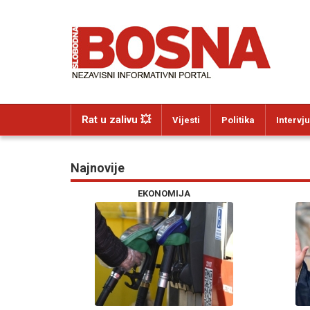
Rat u zalivu 💥
Vijesti
Politika
Intervju
Najnovije
EKONOMIJA