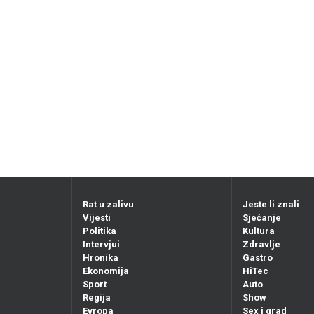
Rat u zalivu
Jeste li znali
Vijesti
Sjećanje
Politika
Kultura
Intervjui
Zdravlje
Hronika
Gastro
Ekonomija
HiTec
Sport
Auto
Regija
Show
Evropa
Sex i grad