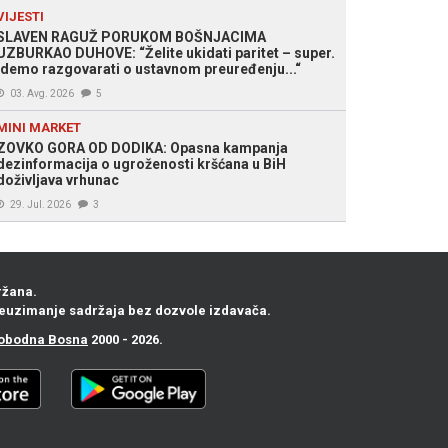
VIJESTI
SLAVEN RAGUŽ PORUKOM BOŠNJACIMA
UZBURKAO DUHOVE: “Želite ukidati paritet – super.
Idemo razgovarati o ustavnom preuređenju...“
03. Avg. 2026
5
MINI MARKET
ZOVKO GORA OD DODIKA: Opasna kampanja
dezinformacija o ugroženosti kršćana u BiH
doživljava vrhunac
29. Jul. 2026
3
ržana.
euzimanje sadržaja bez dozvole izdavača.
obodna Bosna
2000 - 2026.