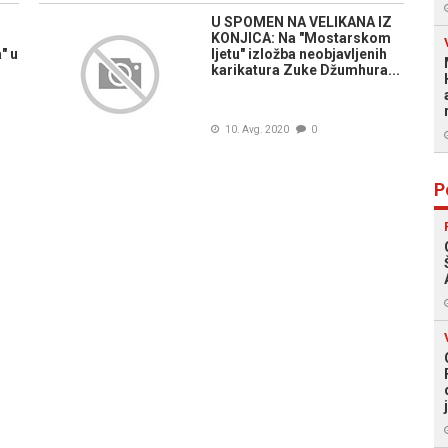
U SPOMEN NA VELIKANA IZ
KONJICA: Na "Mostarskom
" u
ljetu" izložba neobjavljenih
karikatura Zuke Džumhura...
10. Avg. 2020
0
P