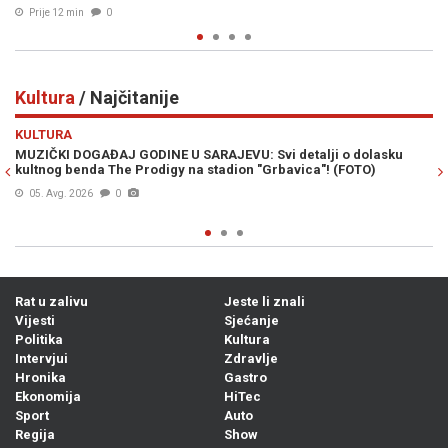
Kultura
/ Najčitanije
Previous
N
KULTURA
etalji o dolasku
OPĆINA NOVI GRAD SARAJEVO I SFF UČVRSTILI 
vica"! (FOTO)
Bogat filmski program za sve generacije na tri fe
lokacije (FOTO)
06. Avg. 2026
0
Rat u zalivu
Jeste li znali
Vijesti
Sjećanje
Politika
Kultura
Intervjui
Zdravlje
Hronika
Gastro
Ekonomija
HiTec
Sport
Auto
Regija
Show