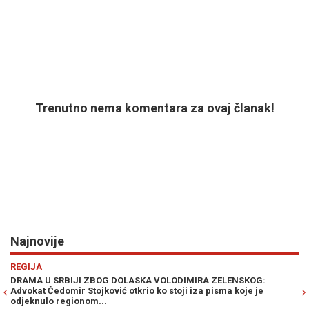
Trenutno nema komentara za ovaj članak!
Najnovije
Previous
N
VIJESTI
A ZELENSKOG:
ZAISKRILO U MOSTARU: Šemsudin Mehmedović r
 pisma koje je
Čovićeve ljude, pale teške optužbe i uvrede...
Prije 25 min
0