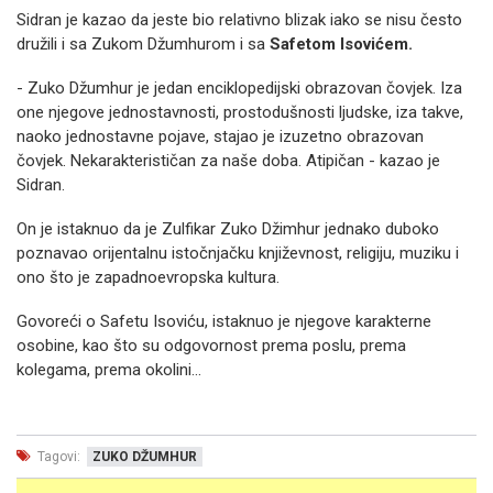
Sidran je kazao da jeste bio relativno blizak iako se nisu često
družili i sa Zukom Džumhurom i sa
Safetom Isovićem.
- Zuko Džumhur je jedan enciklopedijski obrazovan čovjek. Iza
one njegove jednostavnosti, prostodušnosti ljudske, iza takve,
naoko jednostavne pojave, stajao je izuzetno obrazovan
čovjek. Nekarakterističan za naše doba. Atipičan - kazao je
Sidran.
On je istaknuo da je Zulfikar Zuko Džimhur jednako duboko
poznavao orijentalnu istočnjačku književnost, religiju, muziku i
ono što je zapadnoevropska kultura.
Govoreći o Safetu Isoviću, istaknuo je njegove karakterne
osobine, kao što su odgovornost prema poslu, prema
kolegama, prema okolini...
Tagovi:
ZUKO DŽUMHUR