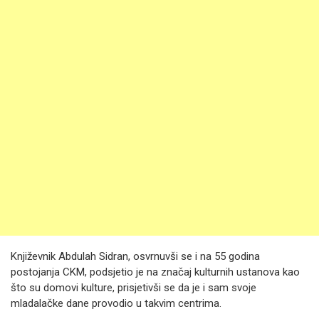
Književnik Abdulah Sidran, osvrnuvši se i na 55 godina
postojanja CKM, podsjetio je na značaj kulturnih ustanova kao
što su domovi kulture, prisjetivši se da je i sam svoje
mladalačke dane provodio u takvim centrima.