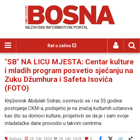
Rat u zalivu 💥
"SB" NA LICU MJESTA: Centar kulture
i mladih program posvetio sjećanju na
Zuku Džumhura i Safeta Isovića
(FOTO)
Književnik Abdulah Sidran, osvrnuvši se i na 55 godina
postojanja CKM-a, podsjetio je na značaj kulturnih ustanova
kao što su domovi kulture, prisjetivši se da je i sam svoje
mladalačke dane provodio u takvim centrima.
Kultura
28. Okt. 2020
28. Okt. 2020
0