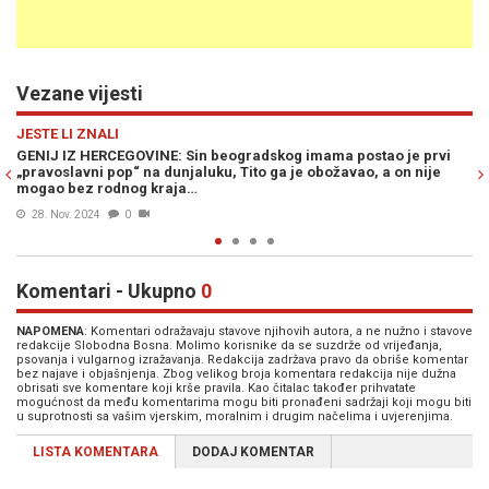
Vezane vijesti
Previous
N
KULTURA
ama postao je prvi
ZUKO DŽUMHUR, TRIDESET PET GODINA MRTAV A 
božavao, a on nije
postali politički argument, diplomatska busija...”
27. Nov. 2024
0
Komentari - Ukupno
0
NAPOMENA
: Komentari odražavaju stavove njihovih autora, a ne nužno i stavove
redakcije Slobodna Bosna. Molimo korisnike da se suzdrže od vrijeđanja,
psovanja i vulgarnog izražavanja. Redakcija zadržava pravo da obriše komentar
bez najave i objašnjenja. Zbog velikog broja komentara redakcija nije dužna
obrisati sve komentare koji krše pravila. Kao čitalac također prihvatate
mogućnost da među komentarima mogu biti pronađeni sadržaji koji mogu biti
u suprotnosti sa vašim vjerskim, moralnim i drugim načelima i uvjerenjima.
LISTA KOMENTARA
DODAJ KOMENTAR