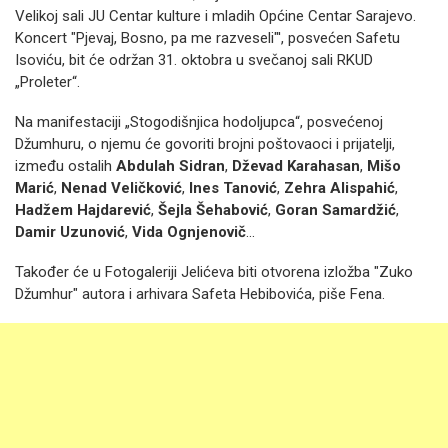
Velikoj sali JU Centar kulture i mladih Općine Centar Sarajevo.
Koncert "Pjevaj, Bosno, pa me razveseli"', posvećen Safetu
Isoviću, bit će održan 31. oktobra u svečanoj sali RKUD
„Proleter“.
Na manifestaciji „Stogodišnjica hodoljupca“, posvećenoj
Džumhuru, o njemu će govoriti brojni poštovaoci i prijatelji,
između ostalih
Abdulah Sidran
,
Dževad Karahasan
,
Mišo
Marić
,
Nenad Veličković
,
Ines Tanović
,
Zehra Alispahić
,
Hadžem Hajdarević
,
Šejla Šehabović
,
Goran Samardžić
,
Damir Uzunović
,
Vida Ognjenovič
...
Također će u Fotogaleriji Jelićeva biti otvorena izložba "Zuko
Džumhur" autora i arhivara Safeta Hebibovića, piše Fena.