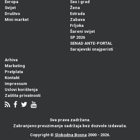
Evropa
Sex i grad
Svijet
Žena
Društvo
Estrada
Mini market
Zabava
Frljoka
Šareni svijet
SP 2026
SENAD ANTE-PORTAL
Sarajevski snajperisti
Arhiva
Marketing
Pretplata
Kontakt
Impressum
Uslovi korištenja
Zaštita privatnosti
Sva prava zadržana.
Zabranjeno preuzimanje sadržaja bez dozvole izdavača.
Copyright ©
Slobodna Bosna
2000 - 2026.