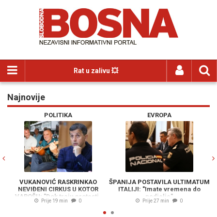
Rat u zalivu 💥
Najnovije
Previous
N
POLITIKA
EVROPA
VUKANOVIĆ RASKRINKAO
ŠPANIJA POSTAVILA ULTIMATUM
NEVIĐENI CIRKUS U KOTOR
ITALIJI: "Imate vremena do
M
VAROŠU: "Dok traju protesti,
nedjelje"
Prije 19 min
0
Prije 27 min
0
Stanivuković svira šargije, a
Božović mu aplaudira"
pr