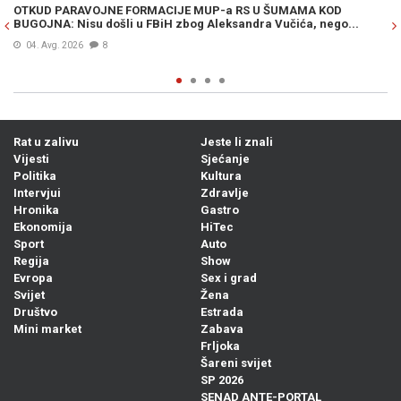
OTKUD PARAVOJNE FORMACIJE MUP-a RS U ŠUMAMA KOD
OT
BUGOJNA: Nisu došli u FBiH zbog Aleksandra Vučića, nego...
po
Bi
04. Avg. 2026
8
Rat u zalivu
Jeste li znali
Vijesti
Sjećanje
Politika
Kultura
Intervjui
Zdravlje
Hronika
Gastro
Ekonomija
HiTec
Sport
Auto
Regija
Show
Evropa
Sex i grad
Svijet
Žena
Društvo
Estrada
Mini market
Zabava
Frljoka
Šareni svijet
SP 2026
SENAD ANTE-PORTAL