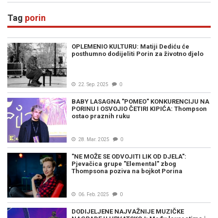
Tag
porin
OPLEMENIO KULTURU: Matiji Dediću će
posthumno dodijeliti Porin za životno djelo
22. Sep. 2025
0
BABY LASAGNA "POMEO" KONKURENCIJU NA
PORINU I OSVOJIO ČETIRI KIPIĆA: Thompson
ostao praznih ruku
28. Mar. 2025
0
"NE MOŽE SE ODVOJITI LIK OD DJELA":
Pjevačica grupe "Elemental" zbog
Thompsona poziva na bojkot Porina
06. Feb. 2025
0
DODIJELJENE NAJVAŽNIJE MUZIČKE