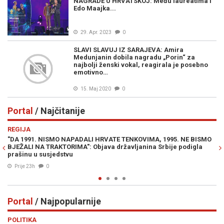
NAGRADE U HRVATSKOJ: Među laureatima i
Edo Maajka...
29. Apr. 2023
0
SLAVI SLAVUJ IZ SARAJEVA: Amira
Medunjanin dobila nagradu „Porin“ za
najbolji ženski vokal, reagirala je posebno
emotivno…
15. Maj 2020
0
Portal
/ Najčitanije
Previous
N
REGIJA
E
"DA 1991. NISMO NAPADALI HRVATE TENKOVIMA, 1995. NE BISMO
JE
BJEŽALI NA TRAKTORIMA": Objava državljanina Srbije podigla
IZ
prašinu u susjedstvu
Prije 23h
0
Portal
/ Najpopularnije
Previous
N
POLITIKA
VI