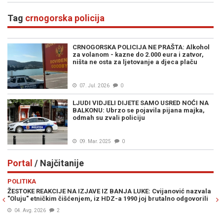
Tag
crnogorska policija
CRNOGORSKA POLICIJA NE PRAŠTA: Alkohol
za volanom - kazne do 2.000 eura i zatvor,
ništa ne osta za ljetovanje a djeca plaču
07. Jul. 2026
0
LJUDI VIDJELI DIJETE SAMO USRED NOĆI NA
BALKONU: Ubrzo se pojavila pijana majka,
odmah su zvali policiju
09. Mar. 2025
0
Portal
/ Najčitanije
Previous
N
POLITIKA
E
ŽESTOKE REAKCIJE NA IZJAVE IZ BANJA LUKE: Cvijanović nazvala
JE
"Oluju" etničkim čišćenjem, iz HDZ-a 1990 joj brutalno odgovorili
IZ
04. Avg. 2026
2