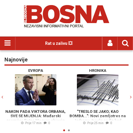
Rat u zalivu 💥
Najnovije
Previous
N
EVROPA
HRONIKA
NAKON PADA VIKTORA ORBANA,
"TRESLO SE JAKO; KAO
SVE SE MIJENJA: Mađarski
BOMBA...": Novi zemljotres na
Uk
premijer Peter Magyar objavio
Jadranu, treslo se tlo kod
c
Prije 17 min
0
Prije 25 min
0
nevjerovatnu vijest...
Dubrovnika...