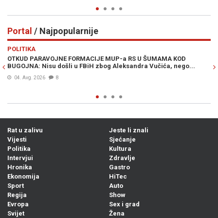
Portal
/ Najpopularnije
Previous
N
POLITIKA
VI
OTKUD PARAVOJNE FORMACIJE MUP-a RS U ŠUMAMA KOD
OT
BUGOJNA: Nisu došli u FBiH zbog Aleksandra Vučića, nego...
po
Bi
04. Avg. 2026
8
Rat u zalivu
Jeste li znali
Vijesti
Sjećanje
Politika
Kultura
Intervjui
Zdravlje
Hronika
Gastro
Ekonomija
HiTec
Sport
Auto
Regija
Show
Evropa
Sex i grad
Svijet
Žena