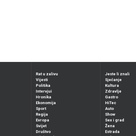
Rat u zalivu
Jeste li znali
Vijesti
Sjećanje
Politika
Kultura
Intervjui
Zdravlje
Hronika
Gastro
Ekonomija
HiTec
Sport
Auto
Regija
Show
Evropa
Sex i grad
Svijet
Žena
Društvo
Estrada