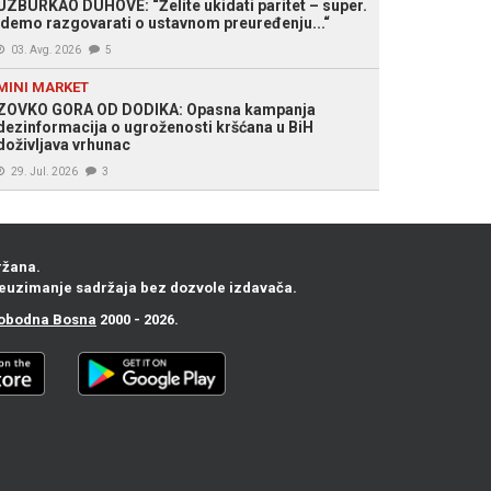
UZBURKAO DUHOVE: “Želite ukidati paritet – super.
Idemo razgovarati o ustavnom preuređenju...“
03. Avg. 2026
5
MINI MARKET
ZOVKO GORA OD DODIKA: Opasna kampanja
dezinformacija o ugroženosti kršćana u BiH
doživljava vrhunac
29. Jul. 2026
3
ržana.
euzimanje sadržaja bez dozvole izdavača.
obodna Bosna
2000 - 2026.