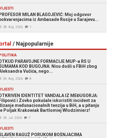
VIJESTI
PROFESOR MILAN BLAGOJEVIĆ: Moj odgovor
pokvarenjacima iz Ambasade Rusije u Sarajevu...
08. Avg. 2026
1
ortal
/ Najpopularnije
POLITIKA
OTKUD PARAVOJNE FORMACIJE MUP-a RS U
ŠUMAMA KOD BUGOJNA: Nisu došli u FBiH zbog
Aleksandra Vučića, nego...
04. Avg. 2026
8
VIJESTI
OTKRIVEN IDENTITET VANDALA IZ MEĐUGORJA:
Filipović i Zovko pokušale iskoristiti incident za
dizanje međunacionalnih tenzija u BiH, a u pitanju
je Poljak Krakowiak Bartlomiej Wlodzimierz!
28. Jul. 2026
7
VIJESTI
SLAVEN RAGUŽ PORUKOM BOŠNJACIMA