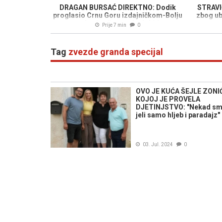
DRAGAN BURSAĆ DIREKTNO: Dodik
STRAVIČ
proglasio Crnu Goru izdajničkom-Bolju
zbog ub
pohvalu nije mogla dobiti
Prije 7 min
0
Tag
zvezde granda specijal
OVO JE KUĆA ŠEJLE ZONI
KOJOJ JE PROVELA
DJETINJSTVO: "Nekad s
jeli samo hljeb i paradajz"
03. Jul. 2024
0