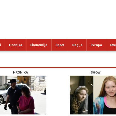
i
Hronika
Ekonomija
Sport
Regija
Evropa
Sve
HRONIKA
SHOW