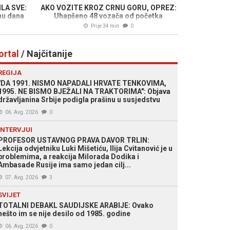
LA SVE:
AKO VOZITE KROZ CRNU GORU, OPREZ:
nu dana
Uhapšeno 48 vozača od početka
jeri...
primjene novog Zakona...
Prije 34 min
0
ortal
/ Najčitanije
REGIJA
"DA 1991. NISMO NAPADALI HRVATE TENKOVIMA,
1995. NE BISMO BJEŽALI NA TRAKTORIMA": Objava
državljanina Srbije podigla prašinu u susjedstvu
06. Avg. 2026
0
INTERVJUI
PROFESOR USTAVNOG PRAVA DAVOR TRLIN:
Lekcija odvjetniku Luki Mišetiću, Ilija Cvitanović je u
problemima, a reakcija Milorada Dodika i
Ambasade Rusije ima samo jedan cilj...
07. Avg. 2026
3
SVIJET
TOTALNI DEBAKL SAUDIJSKE ARABIJE: Ovako
nešto im se nije desilo od 1985. godine
06. Avg. 2026
0