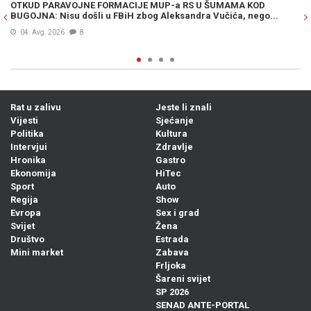
OTKUD PARAVOJNE FORMACIJE MUP-a RS U ŠUMAMA KOD
OT
BUGOJNA: Nisu došli u FBiH zbog Aleksandra Vučića, nego...
po
Bi
04. Avg. 2026
8
Rat u zalivu
Jeste li znali
Vijesti
Sjećanje
Politika
Kultura
Intervjui
Zdravlje
Hronika
Gastro
Ekonomija
HiTec
Sport
Auto
Regija
Show
Evropa
Sex i grad
Svijet
Žena
Društvo
Estrada
Mini market
Zabava
Frljoka
Šareni svijet
SP 2026
SENAD ANTE-PORTAL