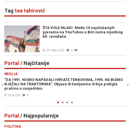
Tag
tea tahirović
ŠTA VOLE MLADI: Među 10 najslušanijih
pjesama na YouTubeu u BiH nema nijednog
bh. izvođača
24. Maj 2022
0
Portal
/ Najčitanije
Previous
N
REGIJA
PO
"DA 1991. NISMO NAPADALI HRVATE TENKOVIMA, 1995. NE BISMO
ŽE
BJEŽALI NA TRAKTORIMA": Objava državljanina Srbije podigla
"O
prašinu u susjedstvu
Prije 22h
0
Portal
/ Najpopularnije
Previous
N
POLITIKA
VI