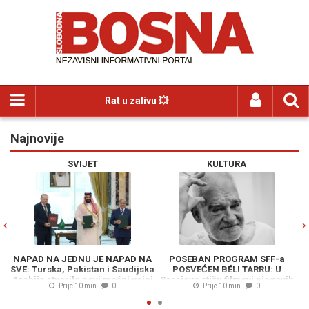
Rat u zalivu 💥
Najnovije
Previous
N
SVIJET
KULTURA
NAPAD NA JEDNU JE NAPAD NA
POSEBAN PROGRAM SFF-a
SVE: Turska, Pakistan i Saudijska
POSVEĆEN BÉLI TARRU: U
Arabija stvorile novi moćni vojni
Sarajevo stižu filmovi njegovih
su
Prije 10 min
0
Prije 10 min
0
savez
najuspješnijih studenata