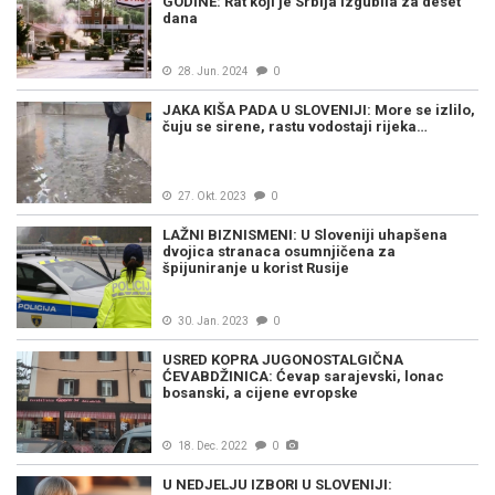
GODINE: Rat koji je Srbija izgubila za deset
dana
28. Jun. 2024
0
JAKA KIŠA PADA U SLOVENIJI: More se izlilo,
čuju se sirene, rastu vodostaji rijeka…
27. Okt. 2023
0
LAŽNI BIZNISMENI: U Sloveniji uhapšena
dvojica stranaca osumnjičena za
špijuniranje u korist Rusije
30. Jan. 2023
0
USRED KOPRA JUGONOSTALGIČNA
ĆEVABDŽINICA: Ćevap sarajevski, lonac
bosanski, a cijene evropske
18. Dec. 2022
0
U NEDJELJU IZBORI U SLOVENIJI: