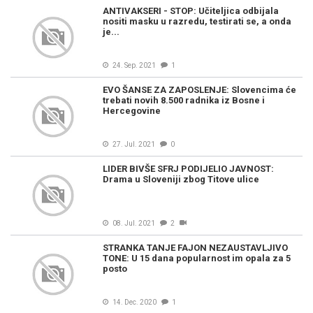
ANTIVAKSERI - STOP: Učiteljica odbijala
nositi masku u razredu, testirati se, a onda
je...
24. Sep. 2021
1
EVO ŠANSE ZA ZAPOSLENJE: Slovencima će
trebati novih 8.500 radnika iz Bosne i
Hercegovine
27. Jul. 2021
0
LIDER BIVŠE SFRJ PODIJELIO JAVNOST:
Drama u Sloveniji zbog Titove ulice
08. Jul. 2021
2
STRANKA TANJE FAJON NEZAUSTAVLJIVO
TONE: U 15 dana popularnost im opala za 5
posto
14. Dec. 2020
1