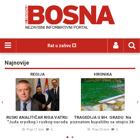
Rat u zalivu 💥
Najnovije
Previous
N
REGIJA
HRONIKA
RUSKI ANALITIČAR RIGA VATRU:
TRAGEDIJA U BH. GRADU: Na
"Juda srpskog i ruskog naroda
poznatom kupalištu se utopio 24-
Vučić dočekuje izdahnulog
godišnji mladić
st
Prije 17 min
0
Prije 23 min
0
'predsjednika' Zelenskog u
Beogradu"
ub