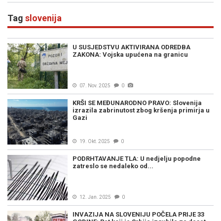
Z
Tag
slovenija
U SUSJEDSTVU AKTIVIRANA ODREDBA
ZAKONA: Vojska upućena na granicu
07. Nov. 2025
0
KRŠI SE MEĐUNARODNO PRAVO: Slovenija
izrazila zabrinutost zbog kršenja primirja u
Gazi
19. Okt. 2025
0
PODRHTAVANJE TLA: U nedjelju popodne
zatreslo se nedaleko od...
12. Jan. 2025
0
INVAZIJA NA SLOVENIJU POČELA PRIJE 33