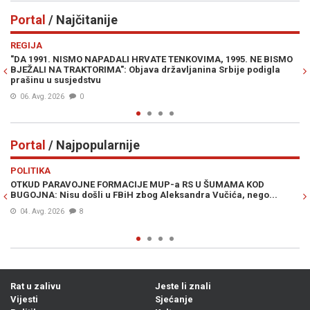
Portal
/ Najčitanije
Previous
N
REGIJA
IN
"DA 1991. NISMO NAPADALI HRVATE TENKOVIMA, 1995. NE BISMO
PR
BJEŽALI NA TRAKTORIMA": Objava državljanina Srbije podigla
Lu
prašinu u susjedstvu
Mi
06. Avg. 2026
0
Portal
/ Najpopularnije
Previous
N
POLITIKA
VI
OTKUD PARAVOJNE FORMACIJE MUP-a RS U ŠUMAMA KOD
OT
BUGOJNA: Nisu došli u FBiH zbog Aleksandra Vučića, nego...
po
Bi
04. Avg. 2026
8
Rat u zalivu
Jeste li znali
Vijesti
Sjećanje