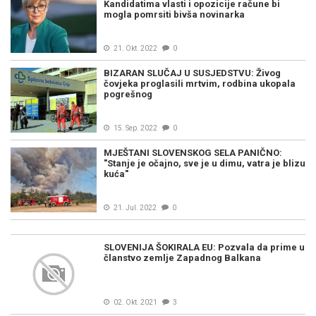
Kandidatima vlasti i opozicije račune bi
mogla pomrsiti bivša novinarka
21. Okt. 2022
0
BIZARAN SLUČAJ U SUSJEDSTVU: Živog
čovjeka proglasili mrtvim, rodbina ukopala
pogrešnog
15. Sep. 2022
0
MJEŠTANI SLOVENSKOG SELA PANIČNO:
"Stanje je očajno, sve je u dimu, vatra je blizu
kuća"
21. Jul. 2022
0
SLOVENIJA ŠOKIRALA EU: Pozvala da prime u
članstvo zemlje Zapadnog Balkana
02. Okt. 2021
3