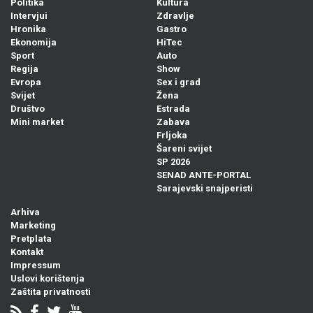
Politika
Kultura
Intervjui
Zdravlje
Hronika
Gastro
Ekonomija
HiTec
Sport
Auto
Regija
Show
Evropa
Sex i grad
Svijet
Žena
Društvo
Estrada
Mini market
Zabava
Frljoka
Šareni svijet
SP 2026
SENAD ANTE-PORTAL
Sarajevski snajperisti
Arhiva
Marketing
Pretplata
Kontakt
Impressum
Uslovi korištenja
Zaštita privatnosti